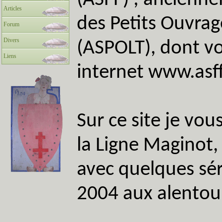
(ASFF) ; ancienn
Articles
des Petits Ouvrag
Forum
Divers
(ASPOLT), dont vou
Liens
internet
www.asff
Sur ce site je vo
la Ligne Maginot,
avec quelques sér
2004 aux alentou