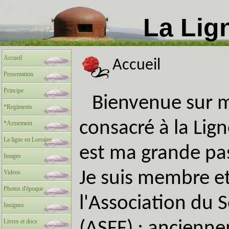
La Lig
Accueil
Accueil
Presentation
Principe
Bienvenue sur m
*Regiments
consacré à la Lig
*Armement
La ligne en Lorraine
est ma grande pa
Images
Videos
Je suis membre et
Photos d'époque
l'Association du 
Insignes
Livres et docs