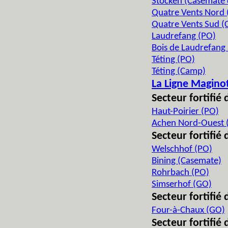
Stocken (Casemate d'
Quatre Vents Nord 
Quatre Vents Sud (
Laudrefang (PO)
Bois de Laudrefang
Téting (PO)
Téting (Camp)
La Ligne Magino
Secteur fortifié 
Haut-Poirier (PO)
Achen Nord-Ouest 
Secteur fortifié
Welschhof (PO)
Bining (Casemate)
Rohrbach (PO)
Simserhof (GO)
Secteur fortifié
Four-à-Chaux (GO)
Secteur fortifi