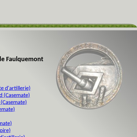
é de Faulquemont
d'artillerie)
d (Casemate)
 (Casemate)
semate)
mate)
oire)