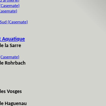
artillerie)
(Casemate)
Casemate)
 Sud (Casemate)
t Aquatique
de la Sarre
(Casemate)
 de Rohrbach
 des Vosges
é de Haguenau