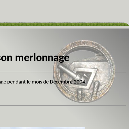
son merlonnage
age pendant le mois de Decembre 2004.