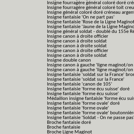
Insigne fourragère général coloré doré cr
Insigne fourragère général coloré toit cre
Insigne général coloré doré créneau argen
Insigne fantaisie 'On ne part pas'
Insigne fantaisie 'Rose de la Ligne Maginot
Insigne fantaisie 'Jaune de la Ligne Magino
Insigne général soldat - doublé du 155e R
Insigne canon à droite officier
Insigne canon à droite soldat
Insigne canon à droite soldat
Insigne canon à droite officier
Insigne canon à droite soldat
Insigne double canon
Insigne canon à gauche 'ligne maginot/o
Insigne canon à gauche 'ligne maginot/o
Insigne fantaisie 'soldat sur la France' br
Insigne fantaisie 'soldat sur la France'
Insigne fantaisie 'canon de 105'
Insigne fantaisie 'forme écu suisse' doré
Insigne fantaisie 'forme écu suisse'
Médaillon insigne fantaisie 'forme écu sui
Insigne fantaisie 'forme ovale' doré
Insigne fantaisie 'forme ovale'
Insigne fantaisie 'forme ovale' boutonnièr
Insigne fantaisie 'Soldat - On ne passe pas
Broche fantaisie doré
Broche fantaisie
Broche Ligne Maginot