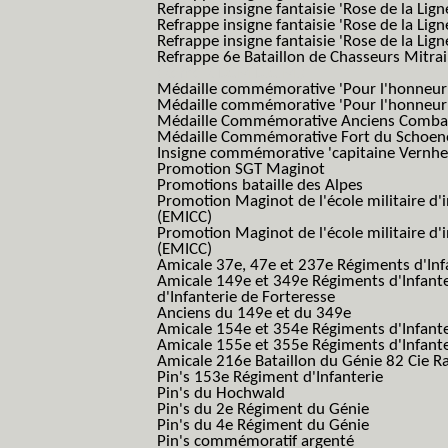
Refrappe insigne fantaisie 'Rose de la Lig
Refrappe insigne fantaisie 'Rose de la Li
Refrappe insigne fantaisie 'Rose de la Li
Refrappe 6e Bataillon de Chasseurs Mitrail
(Reme R BCM B.C.M.)
Médaille commémorative 'Pour l'honneur e
Médaille commémorative 'Pour l'honneur e
Médaille Commémorative Anciens Combatt
Médaille Commémorative Fort du Schoe
Insigne commémorative 'capitaine Vernhe
Promotion SGT Maginot
Promotions bataille des Alpes
Promotion Maginot de l'école militaire d'
(EMICC)
Promotion Maginot de l'école militaire d'
(EMICC)
Amicale 37e, 47e et 237e Régiments d'Inf
Amicale 149e et 349e Régiments d'Infant
d'Infanterie de Forteresse
Anciens du 149e et du 349e
Amicale 154e et 354e Régiments d'Infante
Amicale 155e et 355e Régiments d'Infante
Amicale 216e Bataillon du Génie 82 Cie R
Pin's 153e Régiment d'Infanterie
Pin's du Hochwald
Pin's du 2e Régiment du Génie
Pin's du 4e Régiment du Génie
Pin's commémoratif argenté