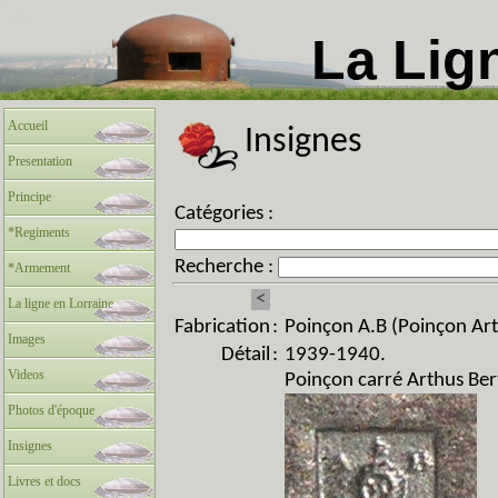
La Lig
Accueil
Insignes
Presentation
Principe
Catégories :
*Regiments
Recherche :
*Armement
<
La ligne en Lorraine
Fabrication
:
Poinçon A.B (Poinçon Ar
Images
Détail
:
1939-1940.
Videos
Poinçon carré Arthus Bert
Photos d'époque
Insignes
Livres et docs