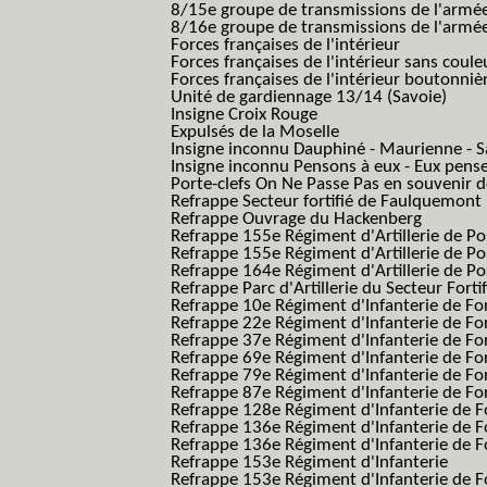
8/15e groupe de transmissions de l'armée
8/16e groupe de transmissions de l'armée
Forces françaises de l'intérieur
Forces françaises de l'intérieur sans coule
Forces françaises de l'intérieur boutonniè
Unité de gardiennage 13/14 (Savoie)
Insigne Croix Rouge
Expulsés de la Moselle
Insigne inconnu Dauphiné - Maurienne - S
Insigne inconnu Pensons à eux - Eux pens
Porte-clefs On Ne Passe Pas en souvenir 
Refrappe Secteur fortifié de Faulquemont
Refrappe Ouvrage du Hackenberg
Refrappe 155e Régiment d'Artillerie de P
Refrappe 155e Régiment d'Artillerie de Po
Refrappe 164e Régiment d'Artillerie de Po
Refrappe Parc d'Artillerie du Secteur Forti
Refrappe 10e Régiment d'Infanterie de Fo
Refrappe 22e Régiment d'Infanterie de For
Refrappe 37e Régiment d'Infanterie de Fo
Refrappe 69e Régiment d'Infanterie de Fo
Refrappe 79e Régiment d'Infanterie de Fo
Refrappe 87e Régiment d'Infanterie de Fo
Refrappe 128e Régiment d'Infanterie de F
Refrappe 136e Régiment d'Infanterie de F
Refrappe 136e Régiment d'Infanterie de F
Refrappe 153e Régiment d'Infanterie
Refrappe 153e Régiment d'Infanterie de F