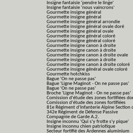
Insigne fantaisie 'pendre le linge'
Insigne fantaisie 'nous vaincrons'
Gourmette insigne général
Gourmette insigne général
Gourmette insigne général arrondie
Gourmette insigne général ovale doré
Gourmette insigne général ovale
Gourmette insigne général coloré
Gourmette insigne général coloré
Gourmette insigne canon à droite
Gourmette insigne canon à droite
Gourmette insigne canon à droite ovale
Gourmette insigne canon à droite
Gourmette insigne canon à droite coloré
Gourmette insigne général ovale coloré
Gourmette hotchkiss
Bague 'On ne passe pas'
Bague 'Ligne Maginot - On ne passe pas'
Bague 'On ne passe pas'
Broche 'Ligne Maginot - On ne passe pas'
Comission d'étude des zones fortifiées do
Comission d'étude des zones fortifiées
81e Régiment d'Infanterie Alpine Section d
342e Régiment de Défense Passive
Compagnie de Garde A.2.
Insigne inconnu 'Qui s'y frotte s'y pique'
Insigne inconnu chien patriotique
Secteur fortifié des Ardennes aluminium