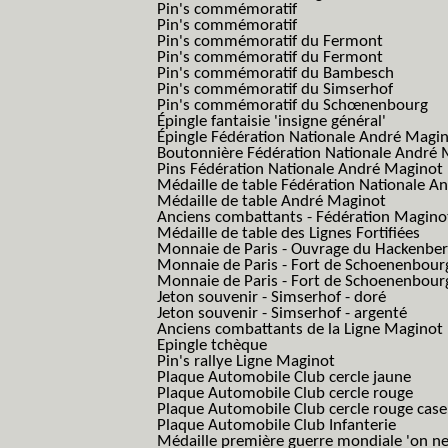
Pin's commémoratif
Pin's commémoratif
Pin's commémoratif du Fermont
Pin's commémoratif du Fermont
Pin's commémoratif du Bambesch
Pin's commémoratif du Simserhof
Pin's commémoratif du Schœnenbourg
Épingle fantaisie 'insigne général'
Épingle Fédération Nationale André Magi
Boutonnière Fédération Nationale André 
Pins Fédération Nationale André Maginot
Médaille de table Fédération Nationale A
Médaille de table André Maginot
Anciens combattants - Fédération Magino
Médaille de table des Lignes Fortifiées
Monnaie de Paris - Ouvrage du Hackenbe
Monnaie de Paris - Fort de Schoenenbour
Monnaie de Paris - Fort de Schoenenbour
Jeton souvenir - Simserhof - doré
Jeton souvenir - Simserhof - argenté
Anciens combattants de la Ligne Maginot
Epingle tchèque
Pin's rallye Ligne Maginot
Plaque Automobile Club cercle jaune
Plaque Automobile Club cercle rouge
Plaque Automobile Club cercle rouge cas
Plaque Automobile Club Infanterie
Médaille première guerre mondiale 'on ne