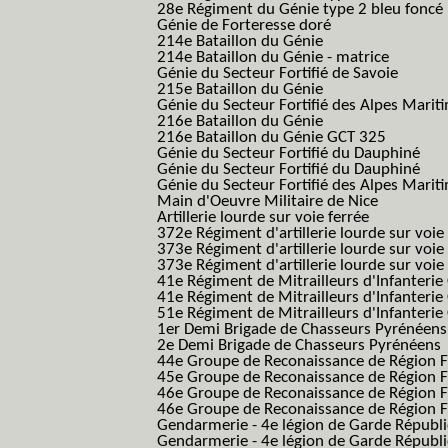
28e Régiment du Génie type 2 bleu foncé
Génie de Forteresse doré
214e Bataillon du Génie
214e Bataillon du Génie - matrice
Génie du Secteur Fortifié de Savoie
215e Bataillon du Génie
Génie du Secteur Fortifié des Alpes Marit
216e Bataillon du Génie
216e Bataillon du Génie GCT 325
Génie du Secteur Fortifié du Dauphiné
Génie du Secteur Fortifié du Dauphiné
Génie du Secteur Fortifié des Alpes Marit
Main d'Oeuvre Militaire de Nice
Artillerie lourde sur voie ferrée
372e Régiment d'artillerie lourde sur voie
373e Régiment d'artillerie lourde sur voie
373e Régiment d'artillerie lourde sur voie f
41e Régiment de Mitrailleurs d'Infanterie
41e Régiment de Mitrailleurs d'Infanterie
51e Régiment de Mitrailleurs d'Infanterie
1er Demi Brigade de Chasseurs Pyrénéens
2e Demi Brigade de Chasseurs Pyrénéens
44e Groupe de Reconaissance de Région Fo
45e Groupe de Reconaissance de Région Fo
46e Groupe de Reconaissance de Région Fo
46e Groupe de Reconaissance de Région F
Gendarmerie - 4e légion de Garde Républ
Gendarmerie - 4e légion de Garde Républic