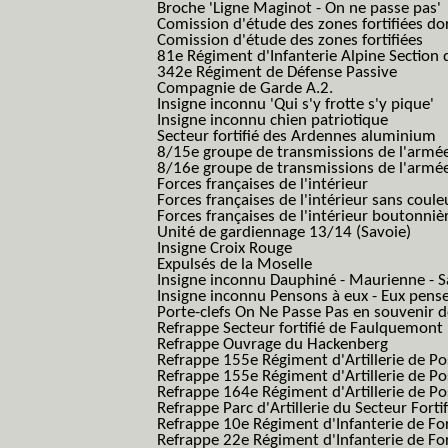
Broche 'Ligne Maginot - On ne passe pas'
Comission d'étude des zones fortifiées do
Comission d'étude des zones fortifiées
81e Régiment d'Infanterie Alpine Section d
342e Régiment de Défense Passive
Compagnie de Garde A.2.
Insigne inconnu 'Qui s'y frotte s'y pique'
Insigne inconnu chien patriotique
Secteur fortifié des Ardennes aluminium
8/15e groupe de transmissions de l'armée
8/16e groupe de transmissions de l'armée
Forces françaises de l'intérieur
Forces françaises de l'intérieur sans coule
Forces françaises de l'intérieur boutonniè
Unité de gardiennage 13/14 (Savoie)
Insigne Croix Rouge
Expulsés de la Moselle
Insigne inconnu Dauphiné - Maurienne - S
Insigne inconnu Pensons à eux - Eux pens
Porte-clefs On Ne Passe Pas en souvenir 
Refrappe Secteur fortifié de Faulquemont
Refrappe Ouvrage du Hackenberg
Refrappe 155e Régiment d'Artillerie de P
Refrappe 155e Régiment d'Artillerie de Po
Refrappe 164e Régiment d'Artillerie de Po
Refrappe Parc d'Artillerie du Secteur Forti
Refrappe 10e Régiment d'Infanterie de Fo
Refrappe 22e Régiment d'Infanterie de For