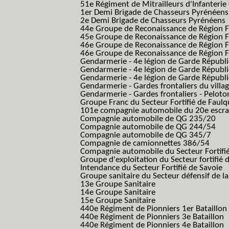
51e Régiment de Mitrailleurs d'Infanterie
1er Demi Brigade de Chasseurs Pyrénéens
2e Demi Brigade de Chasseurs Pyrénéens
44e Groupe de Reconaissance de Région Fo
45e Groupe de Reconaissance de Région Fo
46e Groupe de Reconaissance de Région Fo
46e Groupe de Reconaissance de Région F
Gendarmerie - 4e légion de Garde Républ
Gendarmerie - 4e légion de Garde Républic
Gendarmerie - 4e légion de Garde Républic
Gendarmerie - Gardes frontaliers du villa
Gendarmerie - Gardes frontaliers - Pelot
Groupe Franc du Secteur Fortifié de Fau
101e compagnie automobile du 20e escra
Compagnie automobile de QG 235/20
Compagnie automobile de QG 244/54
Compagnie automobile de QG 345/7
Compagnie de camionnettes 386/54
Compagnie automobile du Secteur Fortifi
Groupe d'exploitation du Secteur fortifié 
Intendance du Secteur Fortifié de Savoie
Groupe sanitaire du Secteur défensif de la
13e Groupe Sanitaire
14e Groupe Sanitaire
15e Groupe Sanitaire
440e Régiment de Pionniers 1er Bataillon
440e Régiment de Pionniers 3e Bataillon
440e Régiment de Pionniers 4e Bataillon