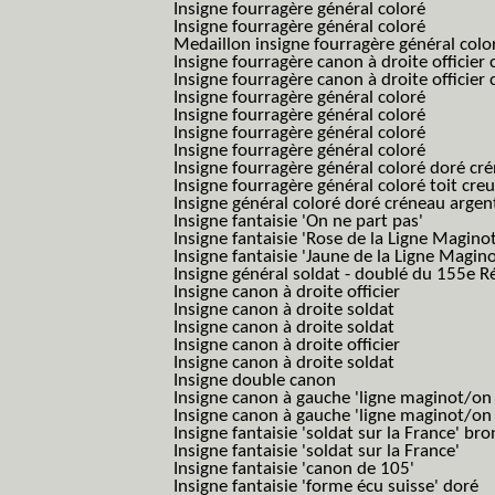
Insigne fourragère général coloré
Insigne fourragère général coloré
Medaillon insigne fourragère général colo
Insigne fourragère canon à droite officie
Insigne fourragère canon à droite officie
Insigne fourragère général coloré
Insigne fourragère général coloré
Insigne fourragère général coloré
Insigne fourragère général coloré
Insigne fourragère général coloré doré cr
Insigne fourragère général coloré toit cre
Insigne général coloré doré créneau argen
Insigne fantaisie 'On ne part pas'
Insigne fantaisie 'Rose de la Ligne Maginot
Insigne fantaisie 'Jaune de la Ligne Magino
Insigne général soldat - doublé du 155e R
Insigne canon à droite officier
Insigne canon à droite soldat
Insigne canon à droite soldat
Insigne canon à droite officier
Insigne canon à droite soldat
Insigne double canon
Insigne canon à gauche 'ligne maginot/o
Insigne canon à gauche 'ligne maginot/o
Insigne fantaisie 'soldat sur la France' br
Insigne fantaisie 'soldat sur la France'
Insigne fantaisie 'canon de 105'
Insigne fantaisie 'forme écu suisse' doré