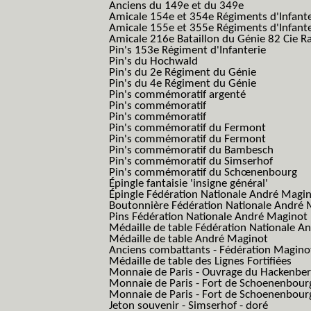
Anciens du 149e et du 349e
Amicale 154e et 354e Régiments d'Infante
Amicale 155e et 355e Régiments d'Infante
Amicale 216e Bataillon du Génie 82 Cie R
Pin's 153e Régiment d'Infanterie
Pin's du Hochwald
Pin's du 2e Régiment du Génie
Pin's du 4e Régiment du Génie
Pin's commémoratif argenté
Pin's commémoratif
Pin's commémoratif
Pin's commémoratif du Fermont
Pin's commémoratif du Fermont
Pin's commémoratif du Bambesch
Pin's commémoratif du Simserhof
Pin's commémoratif du Schœnenbourg
Épingle fantaisie 'insigne général'
Épingle Fédération Nationale André Magi
Boutonnière Fédération Nationale André 
Pins Fédération Nationale André Maginot
Médaille de table Fédération Nationale A
Médaille de table André Maginot
Anciens combattants - Fédération Magino
Médaille de table des Lignes Fortifiées
Monnaie de Paris - Ouvrage du Hackenbe
Monnaie de Paris - Fort de Schoenenbour
Monnaie de Paris - Fort de Schoenenbour
Jeton souvenir - Simserhof - doré