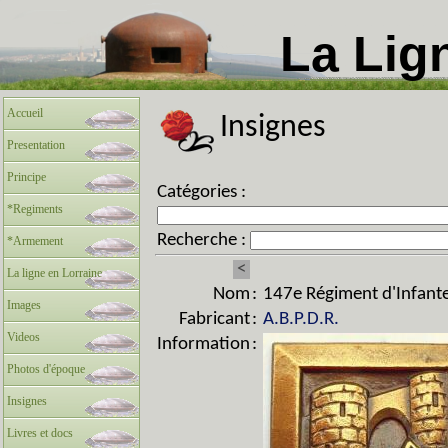
La Lig
Accueil
Insignes
Presentation
Principe
Catégories :
*Regiments
Recherche :
*Armement
<
La ligne en Lorraine
Nom
:
147e Régiment d'Infante
Images
Fabricant
:
A.B.P.D.R.
Videos
Information
:
Photos d'époque
Insignes
Livres et docs