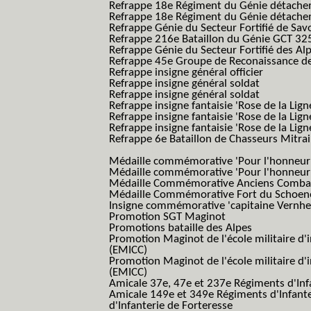
Refrappe 18e Régiment du Génie détach
Refrappe 18e Régiment du Génie détache
Refrappe Génie du Secteur Fortifié de Sav
Refrappe 216e Bataillon du Génie GCT 32
Refrappe Génie du Secteur Fortifié des Al
Refrappe 45e Groupe de Reconaissance de 
Refrappe insigne général officier
Refrappe insigne général soldat
Refrappe insigne général soldat
Refrappe insigne fantaisie 'Rose de la Lig
Refrappe insigne fantaisie 'Rose de la Li
Refrappe insigne fantaisie 'Rose de la Li
Refrappe 6e Bataillon de Chasseurs Mitrail
(Reme R BCM B.C.M.)
Médaille commémorative 'Pour l'honneur e
Médaille commémorative 'Pour l'honneur e
Médaille Commémorative Anciens Combatt
Médaille Commémorative Fort du Schoe
Insigne commémorative 'capitaine Vernhe
Promotion SGT Maginot
Promotions bataille des Alpes
Promotion Maginot de l'école militaire d'
(EMICC)
Promotion Maginot de l'école militaire d'
(EMICC)
Amicale 37e, 47e et 237e Régiments d'Inf
Amicale 149e et 349e Régiments d'Infant
d'Infanterie de Forteresse