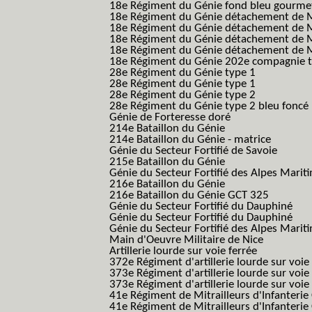
18e Régiment du Génie fond bleu gourme
18e Régiment du Génie détachement de M
18e Régiment du Génie détachement de M
18e Régiment du Génie détachement de Me
18e Régiment du Génie détachement de Me
18e Régiment du Génie 202e compagnie t
28e Régiment du Génie type 1
28e Régiment du Génie type 1
28e Régiment du Génie type 2
28e Régiment du Génie type 2 bleu foncé
Génie de Forteresse doré
214e Bataillon du Génie
214e Bataillon du Génie - matrice
Génie du Secteur Fortifié de Savoie
215e Bataillon du Génie
Génie du Secteur Fortifié des Alpes Marit
216e Bataillon du Génie
216e Bataillon du Génie GCT 325
Génie du Secteur Fortifié du Dauphiné
Génie du Secteur Fortifié du Dauphiné
Génie du Secteur Fortifié des Alpes Marit
Main d'Oeuvre Militaire de Nice
Artillerie lourde sur voie ferrée
372e Régiment d'artillerie lourde sur voie
373e Régiment d'artillerie lourde sur voie
373e Régiment d'artillerie lourde sur voie f
41e Régiment de Mitrailleurs d'Infanterie
41e Régiment de Mitrailleurs d'Infanterie