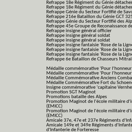
Refrappe 18e Régiment du Génie détach
Refrappe 18e Régiment du Génie détache
Refrappe Génie du Secteur Fortifié de Sav
Refrappe 216e Bataillon du Génie GCT 32
Refrappe Génie du Secteur Fortifié des Al
Refrappe 45e Groupe de Reconaissance de 
Refrappe insigne général officier
Refrappe insigne général soldat
Refrappe insigne général soldat
Refrappe insigne fantaisie 'Rose de la Lig
Refrappe insigne fantaisie 'Rose de la Li
Refrappe insigne fantaisie 'Rose de la Li
Refrappe 6e Bataillon de Chasseurs Mitrail
(Reme R BCM B.C.M.)
Médaille commémorative 'Pour l'honneur e
Médaille commémorative 'Pour l'honneur e
Médaille Commémorative Anciens Combatt
Médaille Commémorative Fort du Schoe
Insigne commémorative 'capitaine Vernhe
Promotion SGT Maginot
Promotions bataille des Alpes
Promotion Maginot de l'école militaire d'
(EMICC)
Promotion Maginot de l'école militaire d'
(EMICC)
Amicale 37e, 47e et 237e Régiments d'Inf
Amicale 149e et 349e Régiments d'Infant
d'Infanterie de Forteresse