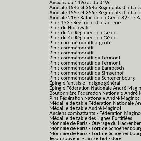
Anciens du 149e et du 349e
Amicale 154e et 354e Régiments d'Infante
Amicale 155e et 355e Régiments d'Infante
Amicale 216e Bataillon du Génie 82 Cie R
Pin's 153e Régiment d'Infanterie
Pin's du Hochwald
Pin's du 2e Régiment du Génie
Pin's du 4e Régiment du Génie
Pin's commémoratif argenté
Pin's commémoratif
Pin's commémoratif
Pin's commémoratif du Fermont
Pin's commémoratif du Fermont
Pin's commémoratif du Bambesch
Pin's commémoratif du Simserhof
Pin's commémoratif du Schœnenbourg
Épingle fantaisie 'insigne général'
Épingle Fédération Nationale André Magi
Boutonnière Fédération Nationale André 
Pins Fédération Nationale André Maginot
Médaille de table Fédération Nationale A
Médaille de table André Maginot
Anciens combattants - Fédération Magino
Médaille de table des Lignes Fortifiées
Monnaie de Paris - Ouvrage du Hackenbe
Monnaie de Paris - Fort de Schoenenbour
Monnaie de Paris - Fort de Schoenenbour
Jeton souvenir - Simserhof - doré