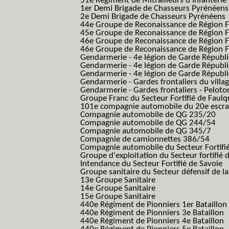
51e Régiment de Mitrailleurs d'Infanterie
1er Demi Brigade de Chasseurs Pyrénéens
2e Demi Brigade de Chasseurs Pyrénéens
44e Groupe de Reconaissance de Région Fo
45e Groupe de Reconaissance de Région Fo
46e Groupe de Reconaissance de Région Fo
46e Groupe de Reconaissance de Région F
Gendarmerie - 4e légion de Garde Républ
Gendarmerie - 4e légion de Garde Républic
Gendarmerie - 4e légion de Garde Républic
Gendarmerie - Gardes frontaliers du villa
Gendarmerie - Gardes frontaliers - Pelot
Groupe Franc du Secteur Fortifié de Fau
101e compagnie automobile du 20e escra
Compagnie automobile de QG 235/20
Compagnie automobile de QG 244/54
Compagnie automobile de QG 345/7
Compagnie de camionnettes 386/54
Compagnie automobile du Secteur Fortifi
Groupe d'exploitation du Secteur fortifié 
Intendance du Secteur Fortifié de Savoie
Groupe sanitaire du Secteur défensif de la
13e Groupe Sanitaire
14e Groupe Sanitaire
15e Groupe Sanitaire
440e Régiment de Pionniers 1er Bataillon
440e Régiment de Pionniers 3e Bataillon
440e Régiment de Pionniers 4e Bataillon