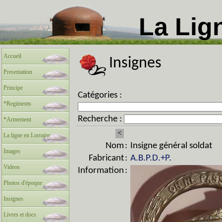
La Lig
Accueil
Insignes
Presentation
Principe
Catégories :
*Regiments
Recherche :
*Armement
<
La ligne en Lorraine
Nom
:
Insigne général soldat
Images
Fabricant
:
A.B.P.D.+P.
Videos
Information
:
Photos d'époque
Insignes
Livres et docs