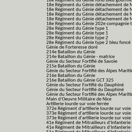
18e Régiment du Génie fond bleu gourme
18e Régiment du Génie détachement de M
18e Régiment du Génie détachement de M
18e Régiment du Génie détachement de Me
18e Régiment du Génie détachement de Me
18e Régiment du Génie 202e compagnie t
28e Régiment du Génie type 1
28e Régiment du Génie type 1
28e Régiment du Génie type 2
28e Régiment du Génie type 2 bleu foncé
Génie de Forteresse doré
214e Bataillon du Génie
214e Bataillon du Génie - matrice
Génie du Secteur Fortifié de Savoie
215e Bataillon du Génie
Génie du Secteur Fortifié des Alpes Marit
216e Bataillon du Génie
216e Bataillon du Génie GCT 325
Génie du Secteur Fortifié du Dauphiné
Génie du Secteur Fortifié du Dauphiné
Génie du Secteur Fortifié des Alpes Marit
Main d'Oeuvre Militaire de Nice
Artillerie lourde sur voie ferrée
372e Régiment d'artillerie lourde sur voie
373e Régiment d'artillerie lourde sur voie
373e Régiment d'artillerie lourde sur voie f
41e Régiment de Mitrailleurs d'Infanterie
41e Régiment de Mitrailleurs d'Infanterie