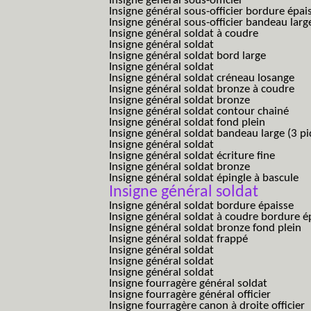
Insigne général sous-officier
Insigne général sous-officier bordure épai
Insigne général sous-officier bandeau larg
Insigne général soldat à coudre
Insigne général soldat
Insigne général soldat bord large
Insigne général soldat
Insigne général soldat créneau losange
Insigne général soldat bronze à coudre
Insigne général soldat bronze
Insigne général soldat contour chainé
Insigne général soldat fond plein
Insigne général soldat bandeau large (3 pi
Insigne général soldat
Insigne général soldat écriture fine
Insigne général soldat bronze
Insigne général soldat épingle à bascule
Insigne général soldat
Insigne général soldat bordure épaisse
Insigne général soldat à coudre bordure é
Insigne général soldat bronze fond plein
Insigne général soldat frappé
Insigne général soldat
Insigne général soldat
Insigne général soldat
Insigne fourragère général soldat
Insigne fourragère général officier
Insigne fourragère canon à droite officier