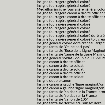
Insigne fourragère général coloré
Insigne fourragère général coloré
Medaillon insigne fourragère général colo
Insigne fourragère canon à droite officie
Insigne fourragère canon à droite officie
Insigne fourragère général coloré
Insigne fourragère général coloré
Insigne fourragère général coloré
Insigne fourragère général coloré
Insigne fourragère général coloré doré cr
Insigne fourragère général coloré toit cre
Insigne général coloré doré créneau argen
Insigne fantaisie 'On ne part pas'
Insigne fantaisie 'Rose de la Ligne Maginot
Insigne fantaisie 'Jaune de la Ligne Magino
Insigne général soldat - doublé du 155e R
Insigne canon à droite officier
Insigne canon à droite soldat
Insigne canon à droite soldat
Insigne canon à droite officier
Insigne canon à droite soldat
Insigne double canon
Insigne canon à gauche 'ligne maginot/o
Insigne canon à gauche 'ligne maginot/o
Insigne fantaisie 'soldat sur la France' br
Insigne fantaisie 'soldat sur la France'
Insigne fantaisie 'canon de 105'
Insigne fantaisie 'forme écu suisse' doré