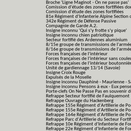
Broche 'Ligne Maginot - On ne passe pas'
Comission d'étude des zones fortifiées do
Comission d'étude des zones fortifiées
81e Régiment d'Infanterie Alpine Section d
342e Régiment de Défense Passive
Compagnie de Garde A.2.
Insigne inconnu 'Qui s'y frotte s'y pique'
Insigne inconnu chien patriotique
Secteur fortifié des Ardennes aluminium
8/15e groupe de transmissions de l'armée
8/16e groupe de transmissions de l'armée
Forces françaises de l'intérieur
Forces françaises de l'intérieur sans coule
Forces françaises de l'intérieur boutonniè
Unité de gardiennage 13/14 (Savoie)
Insigne Croix Rouge
Expulsés de la Moselle
Insigne inconnu Dauphiné - Maurienne - S
Insigne inconnu Pensons à eux - Eux pens
Porte-clefs On Ne Passe Pas en souvenir 
Refrappe Secteur fortifié de Faulquemont
Refrappe Ouvrage du Hackenberg
Refrappe 155e Régiment d'Artillerie de P
Refrappe 155e Régiment d'Artillerie de Po
Refrappe 164e Régiment d'Artillerie de Po
Refrappe Parc d'Artillerie du Secteur Forti
Refrappe 10e Régiment d'Infanterie de Fo
Refrappe 22e Régiment d'Infanterie de For