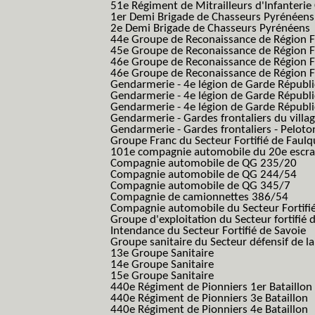
51e Régiment de Mitrailleurs d'Infanterie
1er Demi Brigade de Chasseurs Pyrénéens
2e Demi Brigade de Chasseurs Pyrénéens
44e Groupe de Reconaissance de Région Fo
45e Groupe de Reconaissance de Région Fo
46e Groupe de Reconaissance de Région Fo
46e Groupe de Reconaissance de Région F
Gendarmerie - 4e légion de Garde Républ
Gendarmerie - 4e légion de Garde Républic
Gendarmerie - 4e légion de Garde Républic
Gendarmerie - Gardes frontaliers du villa
Gendarmerie - Gardes frontaliers - Pelot
Groupe Franc du Secteur Fortifié de Fau
101e compagnie automobile du 20e escra
Compagnie automobile de QG 235/20
Compagnie automobile de QG 244/54
Compagnie automobile de QG 345/7
Compagnie de camionnettes 386/54
Compagnie automobile du Secteur Fortifi
Groupe d'exploitation du Secteur fortifié 
Intendance du Secteur Fortifié de Savoie
Groupe sanitaire du Secteur défensif de la
13e Groupe Sanitaire
14e Groupe Sanitaire
15e Groupe Sanitaire
440e Régiment de Pionniers 1er Bataillon
440e Régiment de Pionniers 3e Bataillon
440e Régiment de Pionniers 4e Bataillon