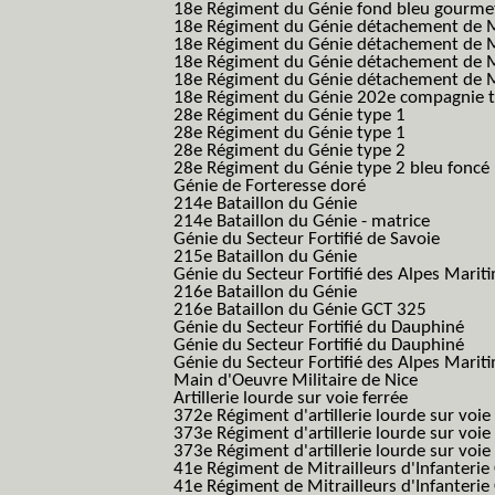
18e Régiment du Génie fond bleu gourme
18e Régiment du Génie détachement de M
18e Régiment du Génie détachement de M
18e Régiment du Génie détachement de Me
18e Régiment du Génie détachement de Me
18e Régiment du Génie 202e compagnie t
28e Régiment du Génie type 1
28e Régiment du Génie type 1
28e Régiment du Génie type 2
28e Régiment du Génie type 2 bleu foncé
Génie de Forteresse doré
214e Bataillon du Génie
214e Bataillon du Génie - matrice
Génie du Secteur Fortifié de Savoie
215e Bataillon du Génie
Génie du Secteur Fortifié des Alpes Marit
216e Bataillon du Génie
216e Bataillon du Génie GCT 325
Génie du Secteur Fortifié du Dauphiné
Génie du Secteur Fortifié du Dauphiné
Génie du Secteur Fortifié des Alpes Marit
Main d'Oeuvre Militaire de Nice
Artillerie lourde sur voie ferrée
372e Régiment d'artillerie lourde sur voie
373e Régiment d'artillerie lourde sur voie
373e Régiment d'artillerie lourde sur voie f
41e Régiment de Mitrailleurs d'Infanterie
41e Régiment de Mitrailleurs d'Infanterie