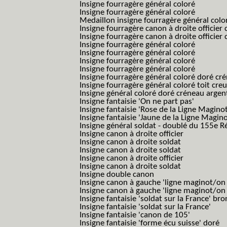
Insigne fourragère général coloré
Insigne fourragère général coloré
Medaillon insigne fourragère général colo
Insigne fourragère canon à droite officie
Insigne fourragère canon à droite officie
Insigne fourragère général coloré
Insigne fourragère général coloré
Insigne fourragère général coloré
Insigne fourragère général coloré
Insigne fourragère général coloré doré cr
Insigne fourragère général coloré toit cre
Insigne général coloré doré créneau argen
Insigne fantaisie 'On ne part pas'
Insigne fantaisie 'Rose de la Ligne Maginot
Insigne fantaisie 'Jaune de la Ligne Magino
Insigne général soldat - doublé du 155e R
Insigne canon à droite officier
Insigne canon à droite soldat
Insigne canon à droite soldat
Insigne canon à droite officier
Insigne canon à droite soldat
Insigne double canon
Insigne canon à gauche 'ligne maginot/o
Insigne canon à gauche 'ligne maginot/o
Insigne fantaisie 'soldat sur la France' br
Insigne fantaisie 'soldat sur la France'
Insigne fantaisie 'canon de 105'
Insigne fantaisie 'forme écu suisse' doré