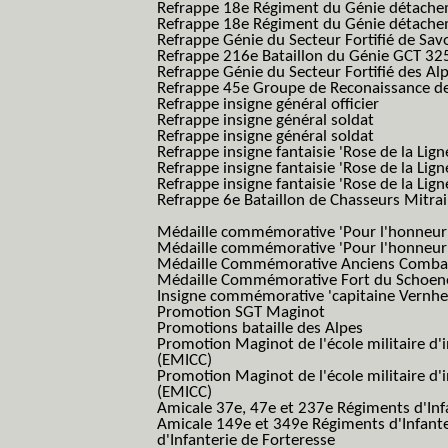
Refrappe 18e Régiment du Génie détach
Refrappe 18e Régiment du Génie détache
Refrappe Génie du Secteur Fortifié de Sav
Refrappe 216e Bataillon du Génie GCT 32
Refrappe Génie du Secteur Fortifié des Al
Refrappe 45e Groupe de Reconaissance de 
Refrappe insigne général officier
Refrappe insigne général soldat
Refrappe insigne général soldat
Refrappe insigne fantaisie 'Rose de la Lig
Refrappe insigne fantaisie 'Rose de la Li
Refrappe insigne fantaisie 'Rose de la Li
Refrappe 6e Bataillon de Chasseurs Mitrail
(Reme R BCM B.C.M.)
Médaille commémorative 'Pour l'honneur e
Médaille commémorative 'Pour l'honneur e
Médaille Commémorative Anciens Combatt
Médaille Commémorative Fort du Schoe
Insigne commémorative 'capitaine Vernhe
Promotion SGT Maginot
Promotions bataille des Alpes
Promotion Maginot de l'école militaire d'
(EMICC)
Promotion Maginot de l'école militaire d'
(EMICC)
Amicale 37e, 47e et 237e Régiments d'Inf
Amicale 149e et 349e Régiments d'Infant
d'Infanterie de Forteresse