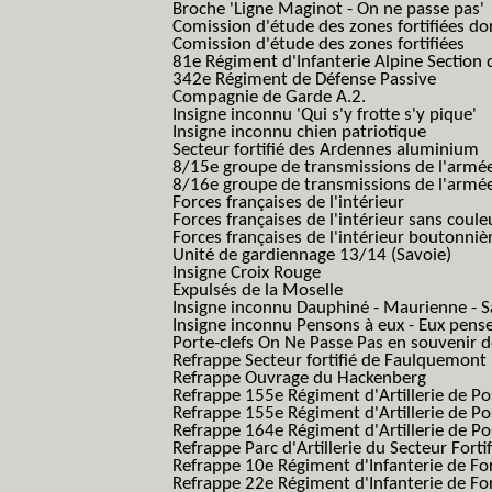
Broche 'Ligne Maginot - On ne passe pas'
Comission d'étude des zones fortifiées do
Comission d'étude des zones fortifiées
81e Régiment d'Infanterie Alpine Section d
342e Régiment de Défense Passive
Compagnie de Garde A.2.
Insigne inconnu 'Qui s'y frotte s'y pique'
Insigne inconnu chien patriotique
Secteur fortifié des Ardennes aluminium
8/15e groupe de transmissions de l'armée
8/16e groupe de transmissions de l'armée
Forces françaises de l'intérieur
Forces françaises de l'intérieur sans coule
Forces françaises de l'intérieur boutonniè
Unité de gardiennage 13/14 (Savoie)
Insigne Croix Rouge
Expulsés de la Moselle
Insigne inconnu Dauphiné - Maurienne - S
Insigne inconnu Pensons à eux - Eux pens
Porte-clefs On Ne Passe Pas en souvenir 
Refrappe Secteur fortifié de Faulquemont
Refrappe Ouvrage du Hackenberg
Refrappe 155e Régiment d'Artillerie de P
Refrappe 155e Régiment d'Artillerie de Po
Refrappe 164e Régiment d'Artillerie de Po
Refrappe Parc d'Artillerie du Secteur Forti
Refrappe 10e Régiment d'Infanterie de Fo
Refrappe 22e Régiment d'Infanterie de For