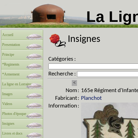
La Lig
Accueil
Insignes
Presentation
Principe
Catégories :
*Regiments
Recherche :
*Armement
<
La ligne en Lorraine
Nom
:
165e Régiment d'Infante
Images
Fabricant
:
Planchot
Videos
Information
:
Photos d'époque
Insignes
Livres et docs