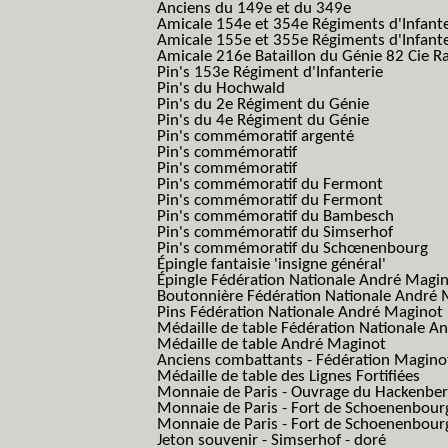
Anciens du 149e et du 349e
Amicale 154e et 354e Régiments d'Infante
Amicale 155e et 355e Régiments d'Infante
Amicale 216e Bataillon du Génie 82 Cie R
Pin's 153e Régiment d'Infanterie
Pin's du Hochwald
Pin's du 2e Régiment du Génie
Pin's du 4e Régiment du Génie
Pin's commémoratif argenté
Pin's commémoratif
Pin's commémoratif
Pin's commémoratif du Fermont
Pin's commémoratif du Fermont
Pin's commémoratif du Bambesch
Pin's commémoratif du Simserhof
Pin's commémoratif du Schœnenbourg
Épingle fantaisie 'insigne général'
Épingle Fédération Nationale André Magi
Boutonnière Fédération Nationale André 
Pins Fédération Nationale André Maginot
Médaille de table Fédération Nationale A
Médaille de table André Maginot
Anciens combattants - Fédération Magino
Médaille de table des Lignes Fortifiées
Monnaie de Paris - Ouvrage du Hackenbe
Monnaie de Paris - Fort de Schoenenbour
Monnaie de Paris - Fort de Schoenenbour
Jeton souvenir - Simserhof - doré