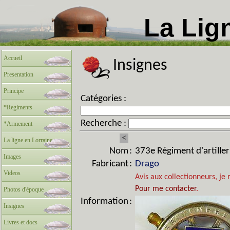
La Lig
Accueil
Insignes
Presentation
Principe
Catégories :
*Regiments
Recherche :
*Armement
<
La ligne en Lorraine
Nom
:
373e Régiment d'artilleri
Images
Fabricant
:
Drago
Videos
Avis aux collectionneurs, je 
Pour me contacter
.
Photos d'époque
Information
:
Insignes
Livres et docs