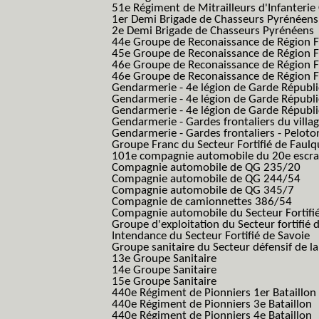
51e Régiment de Mitrailleurs d'Infanterie
1er Demi Brigade de Chasseurs Pyrénéens
2e Demi Brigade de Chasseurs Pyrénéens
44e Groupe de Reconaissance de Région Fo
45e Groupe de Reconaissance de Région Fo
46e Groupe de Reconaissance de Région Fo
46e Groupe de Reconaissance de Région F
Gendarmerie - 4e légion de Garde Républ
Gendarmerie - 4e légion de Garde Républic
Gendarmerie - 4e légion de Garde Républic
Gendarmerie - Gardes frontaliers du villa
Gendarmerie - Gardes frontaliers - Pelot
Groupe Franc du Secteur Fortifié de Fau
101e compagnie automobile du 20e escra
Compagnie automobile de QG 235/20
Compagnie automobile de QG 244/54
Compagnie automobile de QG 345/7
Compagnie de camionnettes 386/54
Compagnie automobile du Secteur Fortifi
Groupe d'exploitation du Secteur fortifié 
Intendance du Secteur Fortifié de Savoie
Groupe sanitaire du Secteur défensif de la
13e Groupe Sanitaire
14e Groupe Sanitaire
15e Groupe Sanitaire
440e Régiment de Pionniers 1er Bataillon
440e Régiment de Pionniers 3e Bataillon
440e Régiment de Pionniers 4e Bataillon