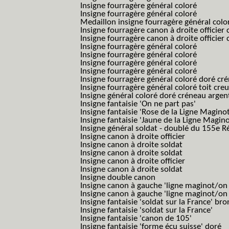
Insigne fourragère général coloré
Insigne fourragère général coloré
Medaillon insigne fourragère général colo
Insigne fourragère canon à droite officie
Insigne fourragère canon à droite officie
Insigne fourragère général coloré
Insigne fourragère général coloré
Insigne fourragère général coloré
Insigne fourragère général coloré
Insigne fourragère général coloré doré cr
Insigne fourragère général coloré toit cre
Insigne général coloré doré créneau argen
Insigne fantaisie 'On ne part pas'
Insigne fantaisie 'Rose de la Ligne Maginot
Insigne fantaisie 'Jaune de la Ligne Magino
Insigne général soldat - doublé du 155e R
Insigne canon à droite officier
Insigne canon à droite soldat
Insigne canon à droite soldat
Insigne canon à droite officier
Insigne canon à droite soldat
Insigne double canon
Insigne canon à gauche 'ligne maginot/o
Insigne canon à gauche 'ligne maginot/o
Insigne fantaisie 'soldat sur la France' br
Insigne fantaisie 'soldat sur la France'
Insigne fantaisie 'canon de 105'
Insigne fantaisie 'forme écu suisse' doré