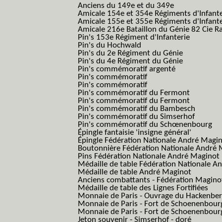
Anciens du 149e et du 349e
Amicale 154e et 354e Régiments d'Infante
Amicale 155e et 355e Régiments d'Infante
Amicale 216e Bataillon du Génie 82 Cie R
Pin's 153e Régiment d'Infanterie
Pin's du Hochwald
Pin's du 2e Régiment du Génie
Pin's du 4e Régiment du Génie
Pin's commémoratif argenté
Pin's commémoratif
Pin's commémoratif
Pin's commémoratif du Fermont
Pin's commémoratif du Fermont
Pin's commémoratif du Bambesch
Pin's commémoratif du Simserhof
Pin's commémoratif du Schœnenbourg
Épingle fantaisie 'insigne général'
Épingle Fédération Nationale André Magi
Boutonnière Fédération Nationale André 
Pins Fédération Nationale André Maginot
Médaille de table Fédération Nationale A
Médaille de table André Maginot
Anciens combattants - Fédération Magino
Médaille de table des Lignes Fortifiées
Monnaie de Paris - Ouvrage du Hackenbe
Monnaie de Paris - Fort de Schoenenbour
Monnaie de Paris - Fort de Schoenenbour
Jeton souvenir - Simserhof - doré