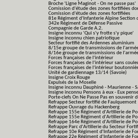
Broche 'Ligne Maginot - On ne passe pas'
Comission d'étude des zones fortifiées do
Comission d'étude des zones fortifiées
81e Régiment d'Infanterie Alpine Section d
342e Régiment de Défense Passive
Compagnie de Garde A.2.
Insigne inconnu 'Qui s'y frotte s'y pique'
Insigne inconnu chien patriotique
Secteur fortifié des Ardennes aluminium
8/15e groupe de transmissions de l'armée
8/16e groupe de transmissions de l'armée
Forces françaises de l'intérieur
Forces françaises de l'intérieur sans coule
Forces françaises de l'intérieur boutonniè
Unité de gardiennage 13/14 (Savoie)
Insigne Croix Rouge
Expulsés de la Moselle
Insigne inconnu Dauphiné - Maurienne - S
Insigne inconnu Pensons à eux - Eux pens
Porte-clefs On Ne Passe Pas en souvenir 
Refrappe Secteur fortifié de Faulquemont
Refrappe Ouvrage du Hackenberg
Refrappe 155e Régiment d'Artillerie de P
Refrappe 155e Régiment d'Artillerie de Po
Refrappe 164e Régiment d'Artillerie de Po
Refrappe Parc d'Artillerie du Secteur Forti
Refrappe 10e Régiment d'Infanterie de Fo
Refrappe 22e Régiment d'Infanterie de For