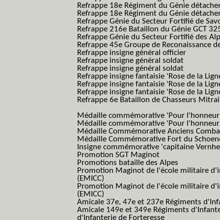
Refrappe 18e Régiment du Génie détach
Refrappe 18e Régiment du Génie détache
Refrappe Génie du Secteur Fortifié de Sav
Refrappe 216e Bataillon du Génie GCT 32
Refrappe Génie du Secteur Fortifié des Al
Refrappe 45e Groupe de Reconaissance de 
Refrappe insigne général officier
Refrappe insigne général soldat
Refrappe insigne général soldat
Refrappe insigne fantaisie 'Rose de la Lig
Refrappe insigne fantaisie 'Rose de la Li
Refrappe insigne fantaisie 'Rose de la Li
Refrappe 6e Bataillon de Chasseurs Mitrail
(Reme R BCM B.C.M.)
Médaille commémorative 'Pour l'honneur e
Médaille commémorative 'Pour l'honneur e
Médaille Commémorative Anciens Combatt
Médaille Commémorative Fort du Schoe
Insigne commémorative 'capitaine Vernhe
Promotion SGT Maginot
Promotions bataille des Alpes
Promotion Maginot de l'école militaire d'
(EMICC)
Promotion Maginot de l'école militaire d'
(EMICC)
Amicale 37e, 47e et 237e Régiments d'Inf
Amicale 149e et 349e Régiments d'Infant
d'Infanterie de Forteresse