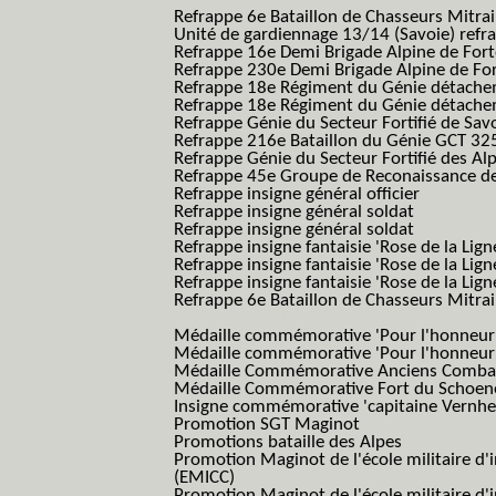
Refrappe 6e Bataillon de Chasseurs Mitrai
Unité de gardiennage 13/14 (Savoie) refr
Refrappe 16e Demi Brigade Alpine de For
Refrappe 230e Demi Brigade Alpine de Fo
Refrappe 18e Régiment du Génie détach
Refrappe 18e Régiment du Génie détache
Refrappe Génie du Secteur Fortifié de Sav
Refrappe 216e Bataillon du Génie GCT 32
Refrappe Génie du Secteur Fortifié des Al
Refrappe 45e Groupe de Reconaissance de 
Refrappe insigne général officier
Refrappe insigne général soldat
Refrappe insigne général soldat
Refrappe insigne fantaisie 'Rose de la Lig
Refrappe insigne fantaisie 'Rose de la Li
Refrappe insigne fantaisie 'Rose de la Li
Refrappe 6e Bataillon de Chasseurs Mitrail
(Reme R BCM B.C.M.)
Médaille commémorative 'Pour l'honneur e
Médaille commémorative 'Pour l'honneur e
Médaille Commémorative Anciens Combatt
Médaille Commémorative Fort du Schoe
Insigne commémorative 'capitaine Vernhe
Promotion SGT Maginot
Promotions bataille des Alpes
Promotion Maginot de l'école militaire d'
(EMICC)
Promotion Maginot de l'école militaire d'