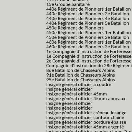
15e Groupe Sanitaire
440e Régiment de Pionniers 1er Bataillon
440e Régiment de Pionniers 3e Bataillon
440e Régiment de Pionniers 4e Bataillon
440e Régiment de Pionniers 5e Bataillon
450e Régiment de Pionniers
450e Régiment de Pionniers 1er Bataillon
450e Régiment de Pionniers 3e Bataillon
460e Régiment de Pionniers 1er Bataillon
460e Régiment de Pionniers 2e Bataillon
1e Compagnie d'Instruction de Forteress
1e Compagnie d'Instruction de Forteresse
2e Compagnie d'Instruction de Forteress
Compagnie d'Instruction du 28e Régiment
86e Bataillon de Chasseurs Alpins
91e Bataillon de Chasseurs Alpins
95e Bataillon de Chasseurs Alpins
Insigne général officier à coudre
Insigne général officier
Insigne général officier 45mm
Insigne général officier 45mm anneaux
Insigne général officier
Insigne général officier
Insigne général officier créneau losange
Insigne général officier contour chainé
Insigne général officier bordure épaisse
Insigne général officier 45mm argenté
Insigne général officier bandeau large (3 p