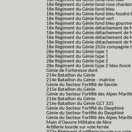
18e Régiment du Génie fond rose chardon
18e Régiment du Génie fond bleu
18e Régiment du Génie fond bleu foudre b
18e Régiment du Génie fond vert
18e Régiment du Génie fond bleu gourme
18e Régiment du Génie détachement de M
18e Régiment du Génie détachement de M
18e Régiment du Génie détachement de Me
18e Régiment du Génie détachement de Me
18e Régiment du Génie 202e compagnie t
28e Régiment du Génie type 1
28e Régiment du Génie type 1
28e Régiment du Génie type 2
28e Régiment du Génie type 2 bleu foncé
Génie de Forteresse doré
214e Bataillon du Génie
214e Bataillon du Génie - matrice
Génie du Secteur Fortifié de Savoie
215e Bataillon du Génie
Génie du Secteur Fortifié des Alpes Marit
216e Bataillon du Génie
216e Bataillon du Génie GCT 325
Génie du Secteur Fortifié du Dauphiné
Génie du Secteur Fortifié du Dauphiné
Génie du Secteur Fortifié des Alpes Marit
Main d'Oeuvre Militaire de Nice
Artillerie lourde sur voie ferrée
372e Régiment d'artillerie lourde sur voie