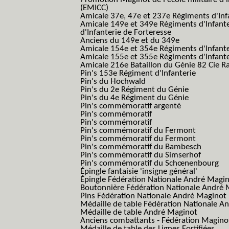
(EMICC)
Amicale 37e, 47e et 237e Régiments d'Inf
Amicale 149e et 349e Régiments d'Infant
d'Infanterie de Forteresse
Anciens du 149e et du 349e
Amicale 154e et 354e Régiments d'Infante
Amicale 155e et 355e Régiments d'Infante
Amicale 216e Bataillon du Génie 82 Cie R
Pin's 153e Régiment d'Infanterie
Pin's du Hochwald
Pin's du 2e Régiment du Génie
Pin's du 4e Régiment du Génie
Pin's commémoratif argenté
Pin's commémoratif
Pin's commémoratif
Pin's commémoratif du Fermont
Pin's commémoratif du Fermont
Pin's commémoratif du Bambesch
Pin's commémoratif du Simserhof
Pin's commémoratif du Schœnenbourg
Épingle fantaisie 'insigne général'
Épingle Fédération Nationale André Magi
Boutonnière Fédération Nationale André 
Pins Fédération Nationale André Maginot
Médaille de table Fédération Nationale A
Médaille de table André Maginot
Anciens combattants - Fédération Magino
Médaille de table des Lignes Fortifiées