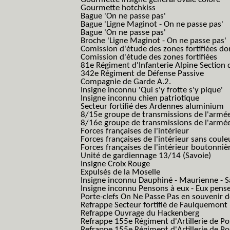
Gourmette hotchkiss
Bague 'On ne passe pas'
Bague 'Ligne Maginot - On ne passe pas'
Bague 'On ne passe pas'
Broche 'Ligne Maginot - On ne passe pas'
Comission d'étude des zones fortifiées do
Comission d'étude des zones fortifiées
81e Régiment d'Infanterie Alpine Section d
342e Régiment de Défense Passive
Compagnie de Garde A.2.
Insigne inconnu 'Qui s'y frotte s'y pique'
Insigne inconnu chien patriotique
Secteur fortifié des Ardennes aluminium
8/15e groupe de transmissions de l'armée
8/16e groupe de transmissions de l'armée
Forces françaises de l'intérieur
Forces françaises de l'intérieur sans coule
Forces françaises de l'intérieur boutonniè
Unité de gardiennage 13/14 (Savoie)
Insigne Croix Rouge
Expulsés de la Moselle
Insigne inconnu Dauphiné - Maurienne - S
Insigne inconnu Pensons à eux - Eux pens
Porte-clefs On Ne Passe Pas en souvenir 
Refrappe Secteur fortifié de Faulquemont
Refrappe Ouvrage du Hackenberg
Refrappe 155e Régiment d'Artillerie de P
Refrappe 155e Régiment d'Artillerie de Po