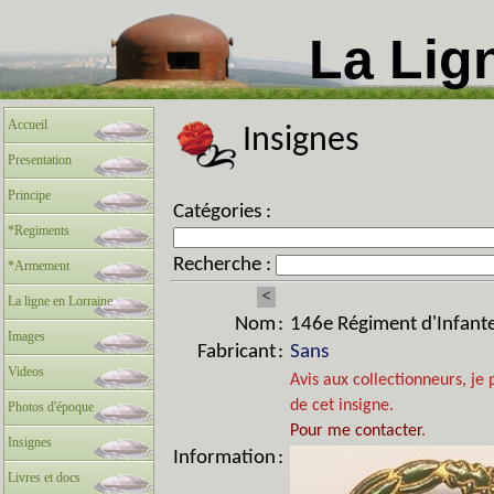
La Lig
Accueil
Insignes
Presentation
Principe
Catégories :
*Regiments
Recherche :
*Armement
<
La ligne en Lorraine
Nom
:
146e Régiment d'Infante
Images
Fabricant
:
Sans
Videos
Avis aux collectionneurs, je 
de cet insigne.
Photos d'époque
Pour me contacter
.
Insignes
Information
:
Livres et docs