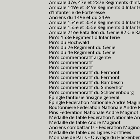
Amicale 37e, 47e et 237e Régiments d'Inf
Amicale 149e et 349e Régiments d'Infant
d'Infanterie de Forteresse
Anciens du 149e et du 349e
Amicale 154e et 354e Régiments d'Infante
Amicale 155e et 355e Régiments d'Infante
Amicale 216e Bataillon du Génie 82 Cie R
Pin's 153e Régiment d'Infanterie
Pin's du Hochwald
Pin's du 2e Régiment du Génie
Pin's du 4e Régiment du Génie
Pin's commémoratif argenté
Pin's commémoratif
Pin's commémoratif
Pin's commémoratif du Fermont
Pin's commémoratif du Fermont
Pin's commémoratif du Bambesch
Pin's commémoratif du Simserhof
Pin's commémoratif du Schœnenbourg
Épingle fantaisie 'insigne général'
Épingle Fédération Nationale André Magi
Boutonnière Fédération Nationale André 
Pins Fédération Nationale André Maginot
Médaille de table Fédération Nationale A
Médaille de table André Maginot
Anciens combattants - Fédération Magino
Médaille de table des Lignes Fortifiées
Monnaie de Paris - Ouvrage du Hackenbe