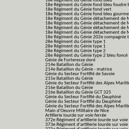
18e Régiment du Génie fond bleu
18e Régiment du Génie fond bleu foudre b
18e Régiment du Génie fond vert
18e Régiment du Génie fond bleu gourme
18e Régiment du Génie détachement de M
18e Régiment du Génie détachement de M
18e Régiment du Génie détachement de Me
18e Régiment du Génie détachement de Me
18e Régiment du Génie 202e compagnie t
28e Régiment du Génie type 1
28e Régiment du Génie type 1
28e Régiment du Génie type 2
28e Régiment du Génie type 2 bleu foncé
Génie de Forteresse doré
214e Bataillon du Génie
214e Bataillon du Génie - matrice
Génie du Secteur Fortifié de Savoie
215e Bataillon du Génie
Génie du Secteur Fortifié des Alpes Marit
216e Bataillon du Génie
216e Bataillon du Génie GCT 325
Génie du Secteur Fortifié du Dauphiné
Génie du Secteur Fortifié du Dauphiné
Génie du Secteur Fortifié des Alpes Marit
Main d'Oeuvre Militaire de Nice
Artillerie lourde sur voie ferrée
372e Régiment d'artillerie lourde sur voie
373e Régiment d'artillerie lourde sur voie