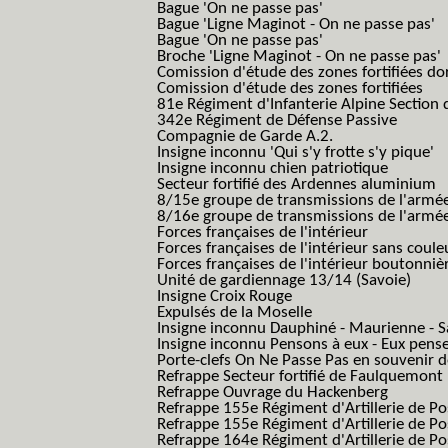
Bague 'On ne passe pas'
Bague 'Ligne Maginot - On ne passe pas'
Bague 'On ne passe pas'
Broche 'Ligne Maginot - On ne passe pas'
Comission d'étude des zones fortifiées do
Comission d'étude des zones fortifiées
81e Régiment d'Infanterie Alpine Section d
342e Régiment de Défense Passive
Compagnie de Garde A.2.
Insigne inconnu 'Qui s'y frotte s'y pique'
Insigne inconnu chien patriotique
Secteur fortifié des Ardennes aluminium
8/15e groupe de transmissions de l'armée
8/16e groupe de transmissions de l'armée
Forces françaises de l'intérieur
Forces françaises de l'intérieur sans coule
Forces françaises de l'intérieur boutonniè
Unité de gardiennage 13/14 (Savoie)
Insigne Croix Rouge
Expulsés de la Moselle
Insigne inconnu Dauphiné - Maurienne - S
Insigne inconnu Pensons à eux - Eux pens
Porte-clefs On Ne Passe Pas en souvenir 
Refrappe Secteur fortifié de Faulquemont
Refrappe Ouvrage du Hackenberg
Refrappe 155e Régiment d'Artillerie de P
Refrappe 155e Régiment d'Artillerie de Po
Refrappe 164e Régiment d'Artillerie de Po