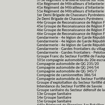
373e Régiment d'artillerie lourde sur voie f
41e Régiment de Mitrailleurs d'Infanterie
41e Régiment de Mitrailleurs d'Infanterie
51e Régiment de Mitrailleurs d'Infanterie
1er Demi Brigade de Chasseurs Pyrénéens
2e Demi Brigade de Chasseurs Pyrénéens
44e Groupe de Reconaissance de Région Fo
45e Groupe de Reconaissance de Région Fo
46e Groupe de Reconaissance de Région Fo
46e Groupe de Reconaissance de Région F
Gendarmerie - 4e légion de Garde Républ
Gendarmerie - 4e légion de Garde Républic
Gendarmerie - 4e légion de Garde Républic
Gendarmerie - Gardes frontaliers du villa
Gendarmerie - Gardes frontaliers - Pelot
Groupe Franc du Secteur Fortifié de Fau
101e compagnie automobile du 20e escra
Compagnie automobile de QG 235/20
Compagnie automobile de QG 244/54
Compagnie automobile de QG 345/7
Compagnie de camionnettes 386/54
Compagnie automobile du Secteur Fortifi
Groupe d'exploitation du Secteur fortifié 
Intendance du Secteur Fortifié de Savoie
Groupe sanitaire du Secteur défensif de la
13e Groupe Sanitaire
14e Groupe Sanitaire
15e Groupe Sanitaire