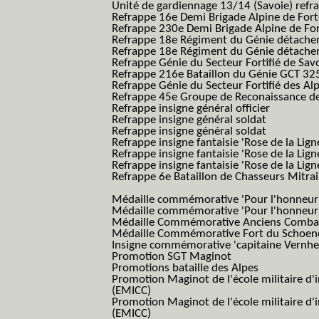
Unité de gardiennage 13/14 (Savoie) refr
Refrappe 16e Demi Brigade Alpine de For
Refrappe 230e Demi Brigade Alpine de Fo
Refrappe 18e Régiment du Génie détach
Refrappe 18e Régiment du Génie détache
Refrappe Génie du Secteur Fortifié de Sav
Refrappe 216e Bataillon du Génie GCT 32
Refrappe Génie du Secteur Fortifié des Al
Refrappe 45e Groupe de Reconaissance de 
Refrappe insigne général officier
Refrappe insigne général soldat
Refrappe insigne général soldat
Refrappe insigne fantaisie 'Rose de la Lig
Refrappe insigne fantaisie 'Rose de la Li
Refrappe insigne fantaisie 'Rose de la Li
Refrappe 6e Bataillon de Chasseurs Mitrail
(Reme R BCM B.C.M.)
Médaille commémorative 'Pour l'honneur e
Médaille commémorative 'Pour l'honneur e
Médaille Commémorative Anciens Combatt
Médaille Commémorative Fort du Schoe
Insigne commémorative 'capitaine Vernhe
Promotion SGT Maginot
Promotions bataille des Alpes
Promotion Maginot de l'école militaire d'
(EMICC)
Promotion Maginot de l'école militaire d'
(EMICC)