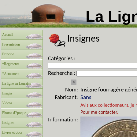
La Lig
Accueil
Insignes
Presentation
Principe
Catégories :
*Regiments
Recherche :
*Armement
<
La ligne en Lorraine
Nom
:
Insigne fourragère génér
Images
Fabricant
:
Sans
Videos
Avis aux collectionneurs, je 
Pour me contacter
.
Photos d'époque
Information
:
Insignes
Livres et docs