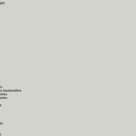
jet)
es
es boutonnière
orées
orées
ge
ix
e