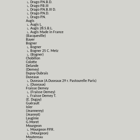
∟ Drago P.N.B.D.
∟ Drago P.B.III
∟ Drago P.N.B.III D.
∟ Drago P.N.D.
∟ Drago P.N.
Augis
∟ Augis L.
∟ Augis 28.S.B.L.
∟ Augis Made in France
(Bacqueville)
Bayer
Bogner
∟ Bogner
∟ Bogner 25 C. Metz
∟ (Bogner)
Chobillon
Colotte
Delande
(Demey)
Dupuy-Dubrais
Duseaux
∟ Duseaux (A.Duseaux 29 r. Pastourelle Paris)
∟ (Duseaux)
Fraisse Demey
∟ (Fraisse Demey)
∟ Fraisse Demey T.
(E. Dugay)
Guérault
Isler
(Jeannerey)
(Jeannot)
Lauginie
G.Moret
Mourgeon
∟ Mourgeon P.P.R.
∟ (Mourgeon)
Moutereau