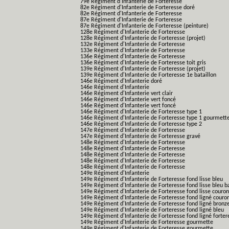
79e Régiment d'Infanterie de Forteresse
82e Régiment d'Infanterie de Forteresse doré
82e Régiment d'Infanterie de Forteresse
87e Régiment d'Infanterie de Forteresse
87e Régiment d'Infanterie de Forteresse (peinture)
128e Régiment d'Infanterie de Forteresse
128e Régiment d'Infanterie de Forteresse (projet)
132e Régiment d'Infanterie de Forteresse
133e Régiment d'Infanterie de Forteresse
136e Régiment d'Infanterie de Forteresse
136e Régiment d'Infanterie de Forteresse toit gris
139e Régiment d'Infanterie de Forteresse (projet)
139e Régiment d'Infanterie de Forteresse 1e bataillon
146e Régiment d'Infanterie doré
146e Régiment d'Infanterie
146e Régiment d'Infanterie vert clair
146e Régiment d'Infanterie vert foncé
146e Régiment d'Infanterie vert foncé
146e Régiment d'Infanterie de Forteresse type 1
146e Régiment d'Infanterie de Forteresse type 1 gourmett
146e Régiment d'Infanterie de Forteresse type 2
147e Régiment d'Infanterie de Forteresse
147e Régiment d'Infanterie de Forteresse gravé
148e Régiment d'Infanterie de Forteresse
148e Régiment d'Infanterie de Forteresse
148e Régiment d'Infanterie de Forteresse
148e Régiment d'Infanterie de Forteresse
148e Régiment d'Infanterie de Forteresse
149e Régiment d'Infanterie
149e Régiment d'Infanterie de Forteresse fond lisse bleu
149e Régiment d'Infanterie de Forteresse fond lisse bleu 
149e Régiment d'Infanterie de Forteresse fond lisse couro
149e Régiment d'Infanterie de Forteresse fond ligné couro
149e Régiment d'Infanterie de Forteresse fond ligné bronz
149e Régiment d'Infanterie de Forteresse fond ligné bleu
149e Régiment d'Infanterie de Forteresse fond ligné forter
149e Régiment d'Infanterie de Forteresse gourmette
149e Régiment d'Infanterie de Forteresse gourmette