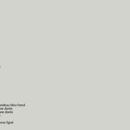
e
bandeau bleu foncé
nne dorée
nne dorée
e
esse ligné