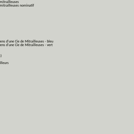
mitrailleuses
mitrailleuses nominatif
ens d'une Cie de Mitrailleuses - bleu
ns d'une Cie de Mitrailleuses - vert
t)
lleurs