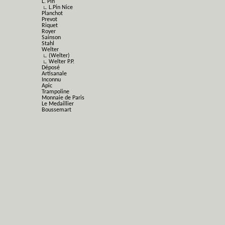
L. Pin
∟ L.Pin Nice
Planchot
Prevot
Riquet
Royer
Sainson
Stahl
Welter
∟ (Welter)
∟ Welter P.P.
Déposé
Artisanale
Inconnu
Apic
Trampoline
Monnaie de Paris
Le Medaillier
Boussemart