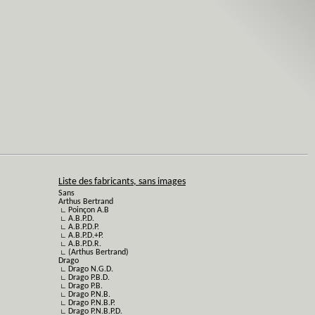
Liste des fabricants, sans images
Sans
Arthus Bertrand
∟ Poinçon A.B
∟ A.B.P.D.
∟ A.B.P.D.P.
∟ A.B.P.D.+P.
∟ A.B.P.D.R.
∟ (Arthus Bertrand)
Drago
∟ Drago N.G.D.
∟ Drago P.B.D.
∟ Drago P.B.
∟ Drago P.N.B.
∟ Drago P.N.B.P.
∟ Drago P.N.B.P.D.