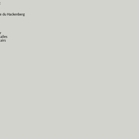
t
ge du Hackenberg
r
 ailes
airs