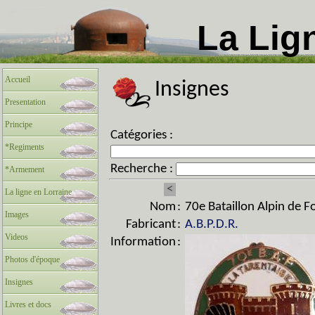
La Lig
Accueil
Insignes
Presentation
Principe
Catégories :
*Regiments
Recherche :
*Armement
<
La ligne en Lorraine
Nom
:
70e Bataillon Alpin de F
Images
Fabricant
:
A.B.P.D.R.
Videos
Information
:
Photos d'époque
Insignes
Livres et docs