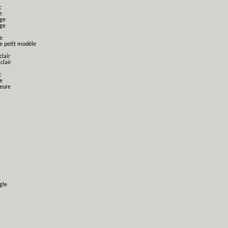
c
e
nge
nge
e
ge petit modèle
clair
clair
c
e
ieure
gle