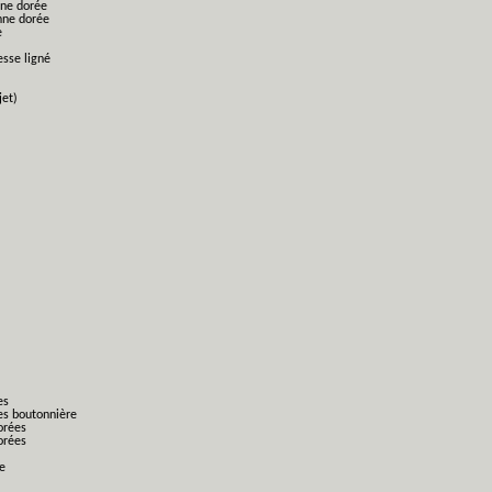
nne dorée
nne dorée
e
esse ligné
jet)
es
es boutonnière
orées
orées
ge