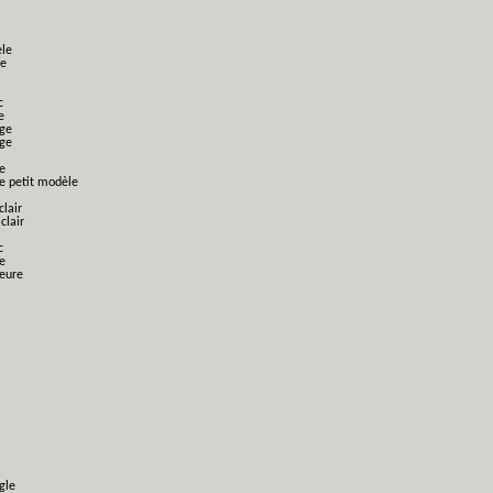
èle
le
c
e
nge
nge
e
ge petit modèle
clair
clair
c
e
ieure
gle