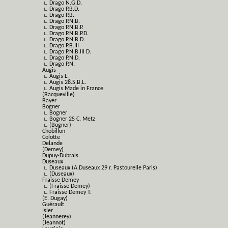
∟ Drago N.G.D.
∟ Drago P.B.D.
∟ Drago P.B.
∟ Drago P.N.B.
∟ Drago P.N.B.P.
∟ Drago P.N.B.P.D.
∟ Drago P.N.B.D.
∟ Drago P.B.III
∟ Drago P.N.B.III D.
∟ Drago P.N.D.
∟ Drago P.N.
Augis
∟ Augis L.
∟ Augis 28.S.B.L.
∟ Augis Made in France
(Bacqueville)
Bayer
Bogner
∟ Bogner
∟ Bogner 25 C. Metz
∟ (Bogner)
Chobillon
Colotte
Delande
(Demey)
Dupuy-Dubrais
Duseaux
∟ Duseaux (A.Duseaux 29 r. Pastourelle Paris)
∟ (Duseaux)
Fraisse Demey
∟ (Fraisse Demey)
∟ Fraisse Demey T.
(E. Dugay)
Guérault
Isler
(Jeannerey)
(Jeannot)