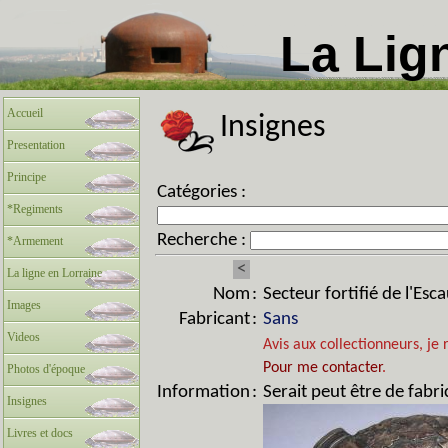
La Lig
Accueil
Insignes
Presentation
Principe
Catégories :
*Regiments
Recherche :
*Armement
<
La ligne en Lorraine
Nom
:
Secteur fortifié de l'Esca
Images
Fabricant
:
Sans
Videos
Avis aux collectionneurs, je 
Pour me contacter
.
Photos d'époque
Information
:
Serait peut être de fabr
Insignes
Livres et docs