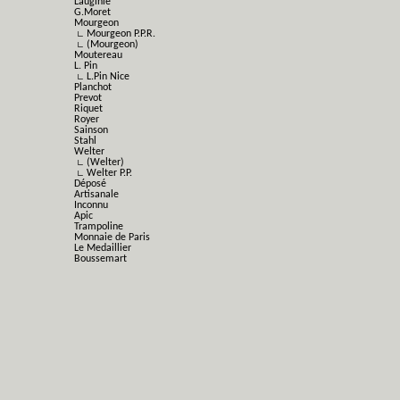
Lauginie
G.Moret
Mourgeon
∟ Mourgeon P.P.R.
∟ (Mourgeon)
Moutereau
L. Pin
∟ L.Pin Nice
Planchot
Prevot
Riquet
Royer
Sainson
Stahl
Welter
∟ (Welter)
∟ Welter P.P.
Déposé
Artisanale
Inconnu
Apic
Trampoline
Monnaie de Paris
Le Medaillier
Boussemart