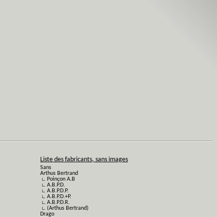
Liste des fabricants, sans images
Sans
Arthus Bertrand
∟ Poinçon A.B
∟ A.B.P.D.
∟ A.B.P.D.P.
∟ A.B.P.D.+P.
∟ A.B.P.D.R.
∟ (Arthus Bertrand)
Drago