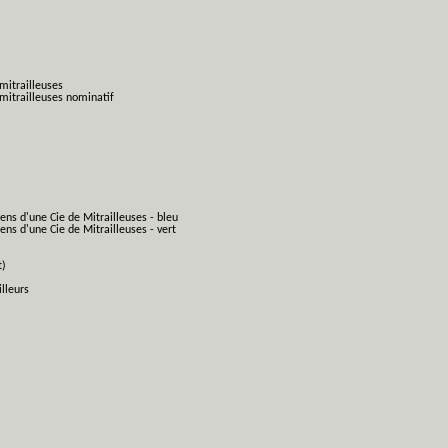
mitrailleuses
mitrailleuses nominatif
ens d'une Cie de Mitrailleuses - bleu
ns d'une Cie de Mitrailleuses - vert
t)
lleurs