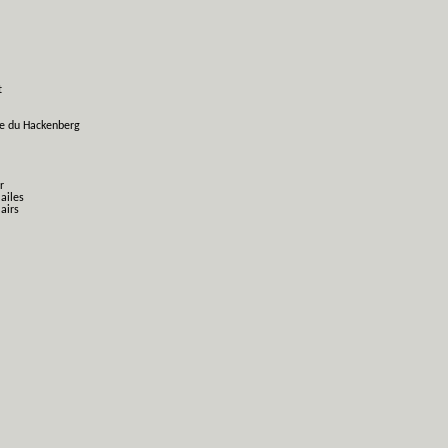
t
ge du Hackenberg
r
 ailes
airs