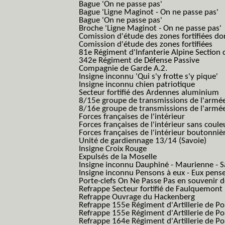
Bague 'On ne passe pas'
Bague 'Ligne Maginot - On ne passe pas'
Bague 'On ne passe pas'
Broche 'Ligne Maginot - On ne passe pas'
Comission d'étude des zones fortifiées do
Comission d'étude des zones fortifiées
81e Régiment d'Infanterie Alpine Section d
342e Régiment de Défense Passive
Compagnie de Garde A.2.
Insigne inconnu 'Qui s'y frotte s'y pique'
Insigne inconnu chien patriotique
Secteur fortifié des Ardennes aluminium
8/15e groupe de transmissions de l'armée
8/16e groupe de transmissions de l'armée
Forces françaises de l'intérieur
Forces françaises de l'intérieur sans coule
Forces françaises de l'intérieur boutonniè
Unité de gardiennage 13/14 (Savoie)
Insigne Croix Rouge
Expulsés de la Moselle
Insigne inconnu Dauphiné - Maurienne - S
Insigne inconnu Pensons à eux - Eux pens
Porte-clefs On Ne Passe Pas en souvenir 
Refrappe Secteur fortifié de Faulquemont
Refrappe Ouvrage du Hackenberg
Refrappe 155e Régiment d'Artillerie de P
Refrappe 155e Régiment d'Artillerie de Po
Refrappe 164e Régiment d'Artillerie de Po