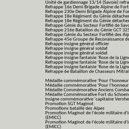
Unité de gardiennage 13/14 (Savoie) refr
Refrappe 16e Demi Brigade Alpine de For
Refrappe 230e Demi Brigade Alpine de Fo
Refrappe 18e Régiment du Génie détach
Refrappe 18e Régiment du Génie détache
Refrappe Génie du Secteur Fortifié de Sav
Refrappe 216e Bataillon du Génie GCT 32
Refrappe Génie du Secteur Fortifié des Al
Refrappe 45e Groupe de Reconaissance de 
Refrappe insigne général officier
Refrappe insigne général soldat
Refrappe insigne général soldat
Refrappe insigne fantaisie 'Rose de la Lig
Refrappe insigne fantaisie 'Rose de la Li
Refrappe insigne fantaisie 'Rose de la Li
Refrappe 6e Bataillon de Chasseurs Mitrail
(Reme R BCM B.C.M.)
Médaille commémorative 'Pour l'honneur e
Médaille commémorative 'Pour l'honneur e
Médaille Commémorative Anciens Combatt
Médaille Commémorative Fort du Schoe
Insigne commémorative 'capitaine Vernhe
Promotion SGT Maginot
Promotions bataille des Alpes
Promotion Maginot de l'école militaire d'
(EMICC)
Promotion Maginot de l'école militaire d'
(EMICC)