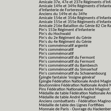
Amicale 37e, 47e et 237e Régiments d'Inf
Amicale 149e et 349e Régiments d'Infant
d'Infanterie de Forteresse
Anciens du 149e et du 349e
Amicale 154e et 354e Régiments d'Infante
Amicale 155e et 355e Régiments d'Infante
Amicale 216e Bataillon du Génie 82 Cie R
Pin's 153e Régiment d'Infanterie
Pin's du Hochwald
Pin's du 2e Régiment du Génie
Pin's du 4e Régiment du Génie
Pin's commémoratif argenté
Pin's commémoratif
Pin's commémoratif
Pin's commémoratif du Fermont
Pin's commémoratif du Fermont
Pin's commémoratif du Bambesch
Pin's commémoratif du Simserhof
Pin's commémoratif du Schœnenbourg
Épingle fantaisie 'insigne général'
Épingle Fédération Nationale André Magi
Boutonnière Fédération Nationale André 
Pins Fédération Nationale André Maginot
Médaille de table Fédération Nationale A
Médaille de table André Maginot
Anciens combattants - Fédération Magino
Médaille de table des Lignes Fortifiées
Monnaie de Paris - Ouvrage du Hackenbe