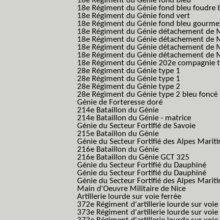
18e Régiment du Génie fond bleu
18e Régiment du Génie fond bleu foudre b
18e Régiment du Génie fond vert
18e Régiment du Génie fond bleu gourme
18e Régiment du Génie détachement de M
18e Régiment du Génie détachement de M
18e Régiment du Génie détachement de Me
18e Régiment du Génie détachement de Me
18e Régiment du Génie 202e compagnie t
28e Régiment du Génie type 1
28e Régiment du Génie type 1
28e Régiment du Génie type 2
28e Régiment du Génie type 2 bleu foncé
Génie de Forteresse doré
214e Bataillon du Génie
214e Bataillon du Génie - matrice
Génie du Secteur Fortifié de Savoie
215e Bataillon du Génie
Génie du Secteur Fortifié des Alpes Marit
216e Bataillon du Génie
216e Bataillon du Génie GCT 325
Génie du Secteur Fortifié du Dauphiné
Génie du Secteur Fortifié du Dauphiné
Génie du Secteur Fortifié des Alpes Marit
Main d'Oeuvre Militaire de Nice
Artillerie lourde sur voie ferrée
372e Régiment d'artillerie lourde sur voie
373e Régiment d'artillerie lourde sur voie