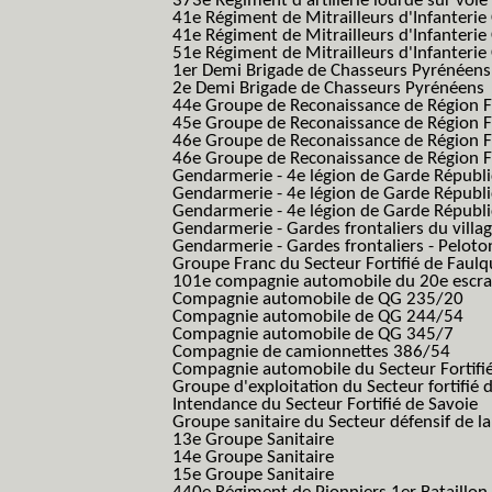
373e Régiment d'artillerie lourde sur voie f
41e Régiment de Mitrailleurs d'Infanterie
41e Régiment de Mitrailleurs d'Infanterie
51e Régiment de Mitrailleurs d'Infanterie
1er Demi Brigade de Chasseurs Pyrénéens
2e Demi Brigade de Chasseurs Pyrénéens
44e Groupe de Reconaissance de Région Fo
45e Groupe de Reconaissance de Région Fo
46e Groupe de Reconaissance de Région Fo
46e Groupe de Reconaissance de Région F
Gendarmerie - 4e légion de Garde Républ
Gendarmerie - 4e légion de Garde Républic
Gendarmerie - 4e légion de Garde Républic
Gendarmerie - Gardes frontaliers du villa
Gendarmerie - Gardes frontaliers - Pelot
Groupe Franc du Secteur Fortifié de Fau
101e compagnie automobile du 20e escra
Compagnie automobile de QG 235/20
Compagnie automobile de QG 244/54
Compagnie automobile de QG 345/7
Compagnie de camionnettes 386/54
Compagnie automobile du Secteur Fortifi
Groupe d'exploitation du Secteur fortifié 
Intendance du Secteur Fortifié de Savoie
Groupe sanitaire du Secteur défensif de la
13e Groupe Sanitaire
14e Groupe Sanitaire
15e Groupe Sanitaire