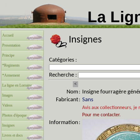
La Lig
Accueil
Insignes
Presentation
Principe
Catégories :
*Regiments
Recherche :
*Armement
<
La ligne en Lorraine
Nom
:
Insigne fourragère génér
Images
Fabricant
:
Sans
Videos
Avis aux collectionneurs, je 
Pour me contacter
.
Photos d'époque
Information
:
Insignes
Livres et docs