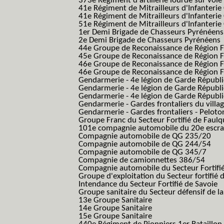
373e Régiment d'artillerie lourde sur voie f
41e Régiment de Mitrailleurs d'Infanterie
41e Régiment de Mitrailleurs d'Infanterie
51e Régiment de Mitrailleurs d'Infanterie
1er Demi Brigade de Chasseurs Pyrénéens
2e Demi Brigade de Chasseurs Pyrénéens
44e Groupe de Reconaissance de Région Fo
45e Groupe de Reconaissance de Région Fo
46e Groupe de Reconaissance de Région Fo
46e Groupe de Reconaissance de Région F
Gendarmerie - 4e légion de Garde Républ
Gendarmerie - 4e légion de Garde Républic
Gendarmerie - 4e légion de Garde Républic
Gendarmerie - Gardes frontaliers du villa
Gendarmerie - Gardes frontaliers - Pelot
Groupe Franc du Secteur Fortifié de Fau
101e compagnie automobile du 20e escra
Compagnie automobile de QG 235/20
Compagnie automobile de QG 244/54
Compagnie automobile de QG 345/7
Compagnie de camionnettes 386/54
Compagnie automobile du Secteur Fortifi
Groupe d'exploitation du Secteur fortifié 
Intendance du Secteur Fortifié de Savoie
Groupe sanitaire du Secteur défensif de la
13e Groupe Sanitaire
14e Groupe Sanitaire
15e Groupe Sanitaire