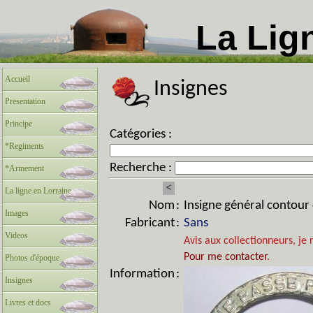
La Lig
Accueil
Insignes
Presentation
Principe
Catégories :
*Regiments
Recherche :
*Armement
<
La ligne en Lorraine
Nom
:
Insigne général contour
Images
Fabricant
:
Sans
Videos
Avis aux collectionneurs, je 
Pour me contacter
.
Photos d'époque
Information
:
Insignes
Livres et docs