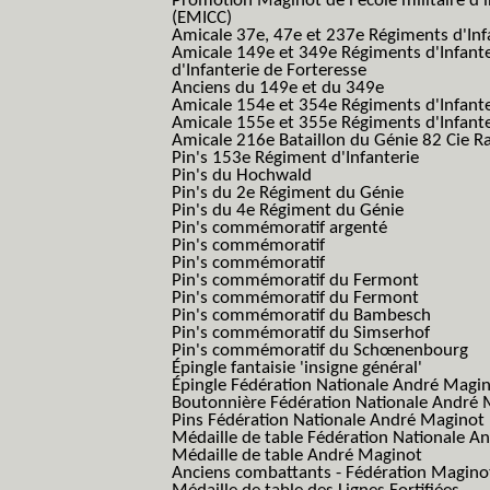
Promotion Maginot de l'école militaire d'
(EMICC)
Amicale 37e, 47e et 237e Régiments d'Inf
Amicale 149e et 349e Régiments d'Infant
d'Infanterie de Forteresse
Anciens du 149e et du 349e
Amicale 154e et 354e Régiments d'Infante
Amicale 155e et 355e Régiments d'Infante
Amicale 216e Bataillon du Génie 82 Cie R
Pin's 153e Régiment d'Infanterie
Pin's du Hochwald
Pin's du 2e Régiment du Génie
Pin's du 4e Régiment du Génie
Pin's commémoratif argenté
Pin's commémoratif
Pin's commémoratif
Pin's commémoratif du Fermont
Pin's commémoratif du Fermont
Pin's commémoratif du Bambesch
Pin's commémoratif du Simserhof
Pin's commémoratif du Schœnenbourg
Épingle fantaisie 'insigne général'
Épingle Fédération Nationale André Magi
Boutonnière Fédération Nationale André 
Pins Fédération Nationale André Maginot
Médaille de table Fédération Nationale A
Médaille de table André Maginot
Anciens combattants - Fédération Magino