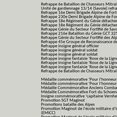
B.A.F.)
Refrappe 6e Bataillon de Chasseurs Mitrai
Unité de gardiennage 13/14 (Savoie) refr
Refrappe 16e Demi Brigade Alpine de For
Refrappe 230e Demi Brigade Alpine de Fo
Refrappe 18e Régiment du Génie détach
Refrappe 18e Régiment du Génie détache
Refrappe Génie du Secteur Fortifié de Sav
Refrappe 216e Bataillon du Génie GCT 32
Refrappe Génie du Secteur Fortifié des Al
Refrappe 45e Groupe de Reconaissance de 
Refrappe insigne général officier
Refrappe insigne général soldat
Refrappe insigne général soldat
Refrappe insigne fantaisie 'Rose de la Lig
Refrappe insigne fantaisie 'Rose de la Li
Refrappe insigne fantaisie 'Rose de la Li
Refrappe 6e Bataillon de Chasseurs Mitrail
(Reme R BCM B.C.M.)
Médaille commémorative 'Pour l'honneur e
Médaille commémorative 'Pour l'honneur e
Médaille Commémorative Anciens Combatt
Médaille Commémorative Fort du Schoe
Insigne commémorative 'capitaine Vernhe
Promotion SGT Maginot
Promotions bataille des Alpes
Promotion Maginot de l'école militaire d'
(EMICC)