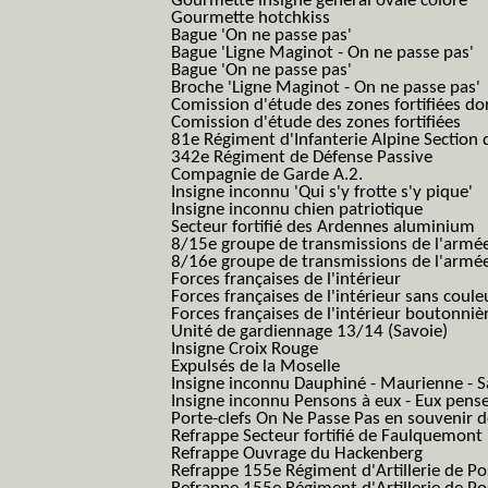
Gourmette insigne général ovale coloré
Gourmette hotchkiss
Bague 'On ne passe pas'
Bague 'Ligne Maginot - On ne passe pas'
Bague 'On ne passe pas'
Broche 'Ligne Maginot - On ne passe pas'
Comission d'étude des zones fortifiées do
Comission d'étude des zones fortifiées
81e Régiment d'Infanterie Alpine Section d
342e Régiment de Défense Passive
Compagnie de Garde A.2.
Insigne inconnu 'Qui s'y frotte s'y pique'
Insigne inconnu chien patriotique
Secteur fortifié des Ardennes aluminium
8/15e groupe de transmissions de l'armée
8/16e groupe de transmissions de l'armée
Forces françaises de l'intérieur
Forces françaises de l'intérieur sans coule
Forces françaises de l'intérieur boutonniè
Unité de gardiennage 13/14 (Savoie)
Insigne Croix Rouge
Expulsés de la Moselle
Insigne inconnu Dauphiné - Maurienne - S
Insigne inconnu Pensons à eux - Eux pens
Porte-clefs On Ne Passe Pas en souvenir 
Refrappe Secteur fortifié de Faulquemont
Refrappe Ouvrage du Hackenberg
Refrappe 155e Régiment d'Artillerie de P