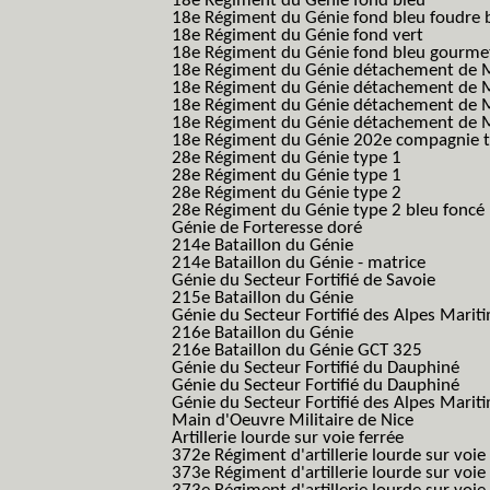
18e Régiment du Génie fond bleu
18e Régiment du Génie fond bleu foudre b
18e Régiment du Génie fond vert
18e Régiment du Génie fond bleu gourme
18e Régiment du Génie détachement de M
18e Régiment du Génie détachement de M
18e Régiment du Génie détachement de Me
18e Régiment du Génie détachement de Me
18e Régiment du Génie 202e compagnie t
28e Régiment du Génie type 1
28e Régiment du Génie type 1
28e Régiment du Génie type 2
28e Régiment du Génie type 2 bleu foncé
Génie de Forteresse doré
214e Bataillon du Génie
214e Bataillon du Génie - matrice
Génie du Secteur Fortifié de Savoie
215e Bataillon du Génie
Génie du Secteur Fortifié des Alpes Marit
216e Bataillon du Génie
216e Bataillon du Génie GCT 325
Génie du Secteur Fortifié du Dauphiné
Génie du Secteur Fortifié du Dauphiné
Génie du Secteur Fortifié des Alpes Marit
Main d'Oeuvre Militaire de Nice
Artillerie lourde sur voie ferrée
372e Régiment d'artillerie lourde sur voie
373e Régiment d'artillerie lourde sur voie