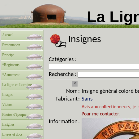
La Lig
Accueil
Insignes
Presentation
Principe
Catégories :
*Regiments
Recherche :
*Armement
<
La ligne en Lorraine
Nom
:
Insigne général coloré 
Images
Fabricant
:
Sans
Videos
Avis aux collectionneurs, je 
Pour me contacter
.
Photos d'époque
Information
:
Insignes
Livres et docs