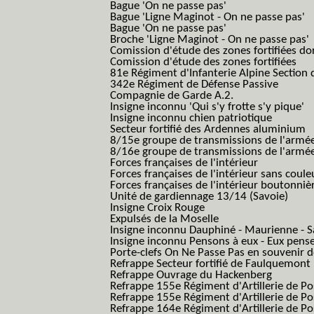
Bague 'On ne passe pas'
Bague 'Ligne Maginot - On ne passe pas'
Bague 'On ne passe pas'
Broche 'Ligne Maginot - On ne passe pas'
Comission d'étude des zones fortifiées do
Comission d'étude des zones fortifiées
81e Régiment d'Infanterie Alpine Section d
342e Régiment de Défense Passive
Compagnie de Garde A.2.
Insigne inconnu 'Qui s'y frotte s'y pique'
Insigne inconnu chien patriotique
Secteur fortifié des Ardennes aluminium
8/15e groupe de transmissions de l'armée
8/16e groupe de transmissions de l'armée
Forces françaises de l'intérieur
Forces françaises de l'intérieur sans coule
Forces françaises de l'intérieur boutonniè
Unité de gardiennage 13/14 (Savoie)
Insigne Croix Rouge
Expulsés de la Moselle
Insigne inconnu Dauphiné - Maurienne - S
Insigne inconnu Pensons à eux - Eux pens
Porte-clefs On Ne Passe Pas en souvenir 
Refrappe Secteur fortifié de Faulquemont
Refrappe Ouvrage du Hackenberg
Refrappe 155e Régiment d'Artillerie de P
Refrappe 155e Régiment d'Artillerie de Po
Refrappe 164e Régiment d'Artillerie de Po