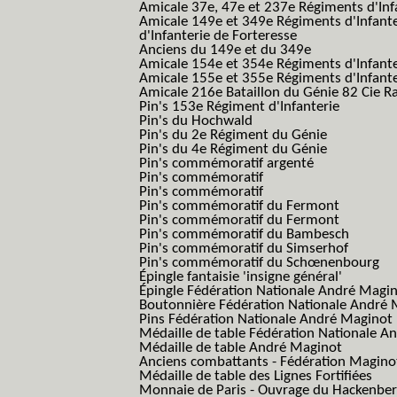
Amicale 37e, 47e et 237e Régiments d'Inf
Amicale 149e et 349e Régiments d'Infant
d'Infanterie de Forteresse
Anciens du 149e et du 349e
Amicale 154e et 354e Régiments d'Infante
Amicale 155e et 355e Régiments d'Infante
Amicale 216e Bataillon du Génie 82 Cie R
Pin's 153e Régiment d'Infanterie
Pin's du Hochwald
Pin's du 2e Régiment du Génie
Pin's du 4e Régiment du Génie
Pin's commémoratif argenté
Pin's commémoratif
Pin's commémoratif
Pin's commémoratif du Fermont
Pin's commémoratif du Fermont
Pin's commémoratif du Bambesch
Pin's commémoratif du Simserhof
Pin's commémoratif du Schœnenbourg
Épingle fantaisie 'insigne général'
Épingle Fédération Nationale André Magi
Boutonnière Fédération Nationale André 
Pins Fédération Nationale André Maginot
Médaille de table Fédération Nationale A
Médaille de table André Maginot
Anciens combattants - Fédération Magino
Médaille de table des Lignes Fortifiées
Monnaie de Paris - Ouvrage du Hackenbe