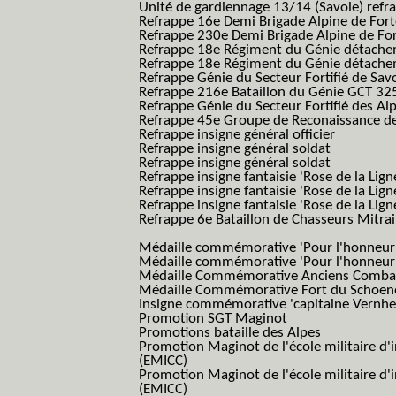
Unité de gardiennage 13/14 (Savoie) refr
Refrappe 16e Demi Brigade Alpine de For
Refrappe 230e Demi Brigade Alpine de Fo
Refrappe 18e Régiment du Génie détach
Refrappe 18e Régiment du Génie détache
Refrappe Génie du Secteur Fortifié de Sav
Refrappe 216e Bataillon du Génie GCT 32
Refrappe Génie du Secteur Fortifié des Al
Refrappe 45e Groupe de Reconaissance de 
Refrappe insigne général officier
Refrappe insigne général soldat
Refrappe insigne général soldat
Refrappe insigne fantaisie 'Rose de la Lig
Refrappe insigne fantaisie 'Rose de la Li
Refrappe insigne fantaisie 'Rose de la Li
Refrappe 6e Bataillon de Chasseurs Mitrail
(Reme R BCM B.C.M.)
Médaille commémorative 'Pour l'honneur e
Médaille commémorative 'Pour l'honneur e
Médaille Commémorative Anciens Combatt
Médaille Commémorative Fort du Schoe
Insigne commémorative 'capitaine Vernhe
Promotion SGT Maginot
Promotions bataille des Alpes
Promotion Maginot de l'école militaire d'
(EMICC)
Promotion Maginot de l'école militaire d'
(EMICC)