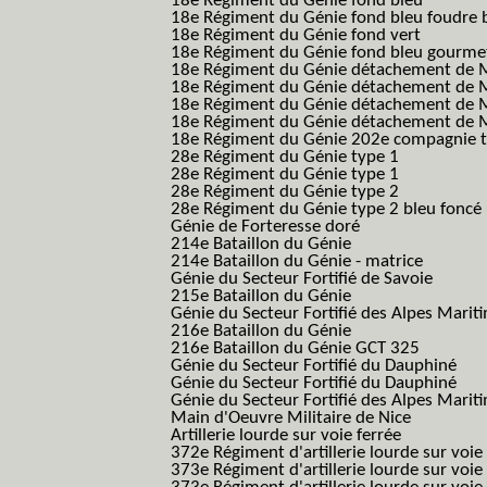
18e Régiment du Génie fond bleu
18e Régiment du Génie fond bleu foudre b
18e Régiment du Génie fond vert
18e Régiment du Génie fond bleu gourme
18e Régiment du Génie détachement de M
18e Régiment du Génie détachement de M
18e Régiment du Génie détachement de Me
18e Régiment du Génie détachement de Me
18e Régiment du Génie 202e compagnie t
28e Régiment du Génie type 1
28e Régiment du Génie type 1
28e Régiment du Génie type 2
28e Régiment du Génie type 2 bleu foncé
Génie de Forteresse doré
214e Bataillon du Génie
214e Bataillon du Génie - matrice
Génie du Secteur Fortifié de Savoie
215e Bataillon du Génie
Génie du Secteur Fortifié des Alpes Marit
216e Bataillon du Génie
216e Bataillon du Génie GCT 325
Génie du Secteur Fortifié du Dauphiné
Génie du Secteur Fortifié du Dauphiné
Génie du Secteur Fortifié des Alpes Marit
Main d'Oeuvre Militaire de Nice
Artillerie lourde sur voie ferrée
372e Régiment d'artillerie lourde sur voie
373e Régiment d'artillerie lourde sur voie