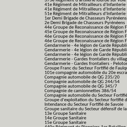
373e Régiment d'artillerie lourde sur voie f
41e Régiment de Mitrailleurs d'Infanterie
41e Régiment de Mitrailleurs d'Infanterie
51e Régiment de Mitrailleurs d'Infanterie
1er Demi Brigade de Chasseurs Pyrénéens
2e Demi Brigade de Chasseurs Pyrénéens
44e Groupe de Reconaissance de Région Fo
45e Groupe de Reconaissance de Région Fo
46e Groupe de Reconaissance de Région Fo
46e Groupe de Reconaissance de Région F
Gendarmerie - 4e légion de Garde Républ
Gendarmerie - 4e légion de Garde Républic
Gendarmerie - 4e légion de Garde Républic
Gendarmerie - Gardes frontaliers du villa
Gendarmerie - Gardes frontaliers - Pelot
Groupe Franc du Secteur Fortifié de Fau
101e compagnie automobile du 20e escra
Compagnie automobile de QG 235/20
Compagnie automobile de QG 244/54
Compagnie automobile de QG 345/7
Compagnie de camionnettes 386/54
Compagnie automobile du Secteur Fortifi
Groupe d'exploitation du Secteur fortifié 
Intendance du Secteur Fortifié de Savoie
Groupe sanitaire du Secteur défensif de la
13e Groupe Sanitaire
14e Groupe Sanitaire
15e Groupe Sanitaire