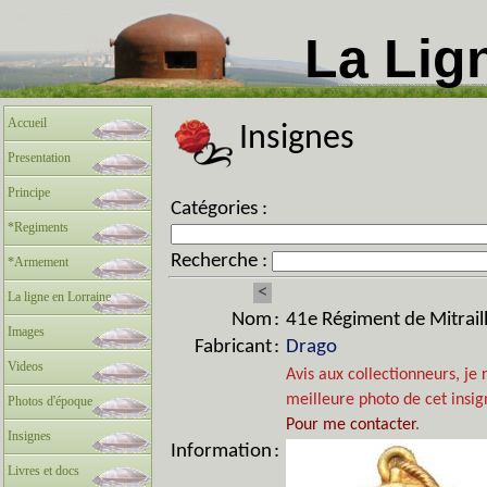
La Lig
Accueil
Insignes
Presentation
Principe
Catégories :
*Regiments
Recherche :
*Armement
<
La ligne en Lorraine
Nom
:
41e Régiment de Mitraill
Images
Fabricant
:
Drago
Videos
Avis aux collectionneurs, je
meilleure photo de cet insig
Photos d'époque
Pour me contacter
.
Insignes
Information
:
Livres et docs