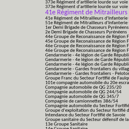
373e Régiment d'artillerie lourde sur voie
373e Régiment d'artillerie lourde sur voie f
41e Régiment de Mitrailleurs 
41e Régiment de Mitrailleurs d'Infanterie
51e Régiment de Mitrailleurs d'Infanterie
1er Demi Brigade de Chasseurs Pyrénéens
2e Demi Brigade de Chasseurs Pyrénéens
44e Groupe de Reconaissance de Région Fo
45e Groupe de Reconaissance de Région Fo
46e Groupe de Reconaissance de Région Fo
46e Groupe de Reconaissance de Région F
Gendarmerie - 4e légion de Garde Républ
Gendarmerie - 4e légion de Garde Républic
Gendarmerie - 4e légion de Garde Républic
Gendarmerie - Gardes frontaliers du villa
Gendarmerie - Gardes frontaliers - Pelot
Groupe Franc du Secteur Fortifié de Fau
101e compagnie automobile du 20e escra
Compagnie automobile de QG 235/20
Compagnie automobile de QG 244/54
Compagnie automobile de QG 345/7
Compagnie de camionnettes 386/54
Compagnie automobile du Secteur Fortifi
Groupe d'exploitation du Secteur fortifié 
Intendance du Secteur Fortifié de Savoie
Groupe sanitaire du Secteur défensif de la
13e Groupe Sanitaire
14e Groupe Sanitaire