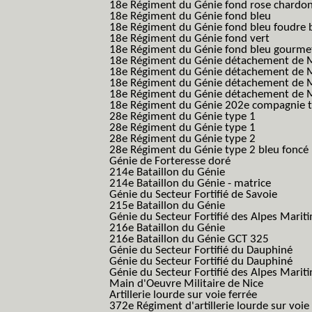
18e Régiment du Génie fond rose chardon
18e Régiment du Génie fond bleu
18e Régiment du Génie fond bleu foudre b
18e Régiment du Génie fond vert
18e Régiment du Génie fond bleu gourme
18e Régiment du Génie détachement de M
18e Régiment du Génie détachement de M
18e Régiment du Génie détachement de Me
18e Régiment du Génie détachement de Me
18e Régiment du Génie 202e compagnie t
28e Régiment du Génie type 1
28e Régiment du Génie type 1
28e Régiment du Génie type 2
28e Régiment du Génie type 2 bleu foncé
Génie de Forteresse doré
214e Bataillon du Génie
214e Bataillon du Génie - matrice
Génie du Secteur Fortifié de Savoie
215e Bataillon du Génie
Génie du Secteur Fortifié des Alpes Marit
216e Bataillon du Génie
216e Bataillon du Génie GCT 325
Génie du Secteur Fortifié du Dauphiné
Génie du Secteur Fortifié du Dauphiné
Génie du Secteur Fortifié des Alpes Marit
Main d'Oeuvre Militaire de Nice
Artillerie lourde sur voie ferrée
372e Régiment d'artillerie lourde sur voie