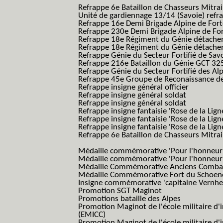
Refrappe 6e Bataillon de Chasseurs Mitrai
Unité de gardiennage 13/14 (Savoie) refr
Refrappe 16e Demi Brigade Alpine de For
Refrappe 230e Demi Brigade Alpine de Fo
Refrappe 18e Régiment du Génie détach
Refrappe 18e Régiment du Génie détache
Refrappe Génie du Secteur Fortifié de Sav
Refrappe 216e Bataillon du Génie GCT 32
Refrappe Génie du Secteur Fortifié des Al
Refrappe 45e Groupe de Reconaissance de 
Refrappe insigne général officier
Refrappe insigne général soldat
Refrappe insigne général soldat
Refrappe insigne fantaisie 'Rose de la Lig
Refrappe insigne fantaisie 'Rose de la Li
Refrappe insigne fantaisie 'Rose de la Li
Refrappe 6e Bataillon de Chasseurs Mitrail
(Reme R BCM B.C.M.)
Médaille commémorative 'Pour l'honneur e
Médaille commémorative 'Pour l'honneur e
Médaille Commémorative Anciens Combatt
Médaille Commémorative Fort du Schoe
Insigne commémorative 'capitaine Vernhe
Promotion SGT Maginot
Promotions bataille des Alpes
Promotion Maginot de l'école militaire d'
(EMICC)
Promotion Maginot de l'école militaire d'