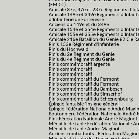
(EMICC)
Amicale 37e, 47e et 237e Régiments d'Inf
Amicale 149e et 349e Régiments d'Infant
d'Infanterie de Forteresse
Anciens du 149e et du 349e
Amicale 154e et 354e Régiments d'Infante
Amicale 155e et 355e Régiments d'Infante
Amicale 216e Bataillon du Génie 82 Cie R
Pin's 153e Régiment d'Infanterie
Pin's du Hochwald
Pin's du 2e Régiment du Génie
Pin's du 4e Régiment du Génie
Pin's commémoratif argenté
Pin's commémoratif
Pin's commémoratif
Pin's commémoratif du Fermont
Pin's commémoratif du Fermont
Pin's commémoratif du Bambesch
Pin's commémoratif du Simserhof
Pin's commémoratif du Schœnenbourg
Épingle fantaisie 'insigne général'
Épingle Fédération Nationale André Magi
Boutonnière Fédération Nationale André 
Pins Fédération Nationale André Maginot
Médaille de table Fédération Nationale A
Médaille de table André Maginot
Anciens combattants - Fédération Magino
Médaille de table des Lignes Fortifiées