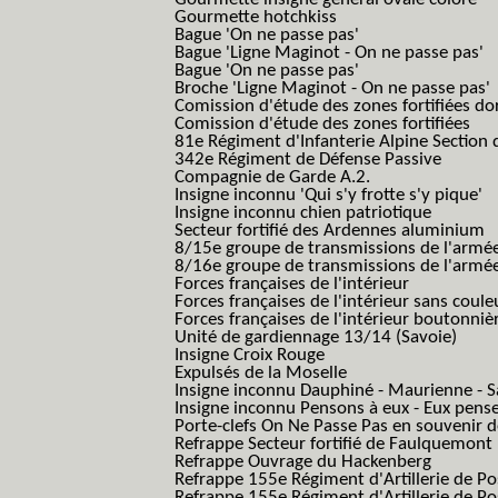
Gourmette hotchkiss
Bague 'On ne passe pas'
Bague 'Ligne Maginot - On ne passe pas'
Bague 'On ne passe pas'
Broche 'Ligne Maginot - On ne passe pas'
Comission d'étude des zones fortifiées do
Comission d'étude des zones fortifiées
81e Régiment d'Infanterie Alpine Section d
342e Régiment de Défense Passive
Compagnie de Garde A.2.
Insigne inconnu 'Qui s'y frotte s'y pique'
Insigne inconnu chien patriotique
Secteur fortifié des Ardennes aluminium
8/15e groupe de transmissions de l'armée
8/16e groupe de transmissions de l'armée
Forces françaises de l'intérieur
Forces françaises de l'intérieur sans coule
Forces françaises de l'intérieur boutonniè
Unité de gardiennage 13/14 (Savoie)
Insigne Croix Rouge
Expulsés de la Moselle
Insigne inconnu Dauphiné - Maurienne - S
Insigne inconnu Pensons à eux - Eux pens
Porte-clefs On Ne Passe Pas en souvenir 
Refrappe Secteur fortifié de Faulquemont
Refrappe Ouvrage du Hackenberg
Refrappe 155e Régiment d'Artillerie de P
Refrappe 155e Régiment d'Artillerie de Po