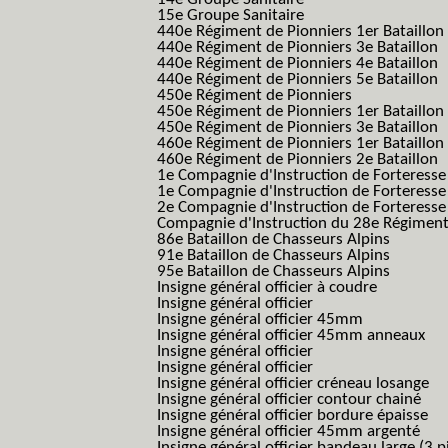
15e Groupe Sanitaire
440e Régiment de Pionniers 1er Bataillon
440e Régiment de Pionniers 3e Bataillon
440e Régiment de Pionniers 4e Bataillon
440e Régiment de Pionniers 5e Bataillon
450e Régiment de Pionniers
450e Régiment de Pionniers 1er Bataillon
450e Régiment de Pionniers 3e Bataillon
460e Régiment de Pionniers 1er Bataillon
460e Régiment de Pionniers 2e Bataillon
1e Compagnie d'Instruction de Forteress
1e Compagnie d'Instruction de Forteresse
2e Compagnie d'Instruction de Forteress
Compagnie d'Instruction du 28e Régiment
86e Bataillon de Chasseurs Alpins
91e Bataillon de Chasseurs Alpins
95e Bataillon de Chasseurs Alpins
Insigne général officier à coudre
Insigne général officier
Insigne général officier 45mm
Insigne général officier 45mm anneaux
Insigne général officier
Insigne général officier
Insigne général officier créneau losange
Insigne général officier contour chainé
Insigne général officier bordure épaisse
Insigne général officier 45mm argenté
Insigne général officier bandeau large (3 p