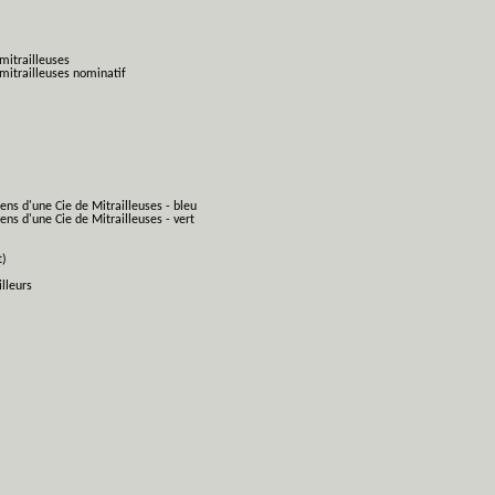
mitrailleuses
mitrailleuses nominatif
ens d'une Cie de Mitrailleuses - bleu
ns d'une Cie de Mitrailleuses - vert
t)
lleurs