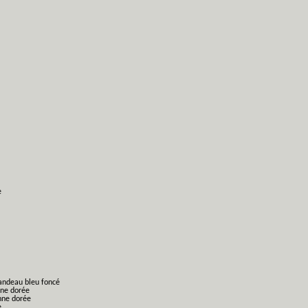
e
bandeau bleu foncé
nne dorée
nne dorée
e