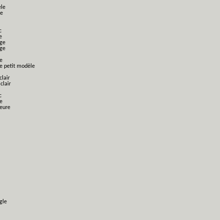
èle
le
c
e
nge
nge
e
ge petit modèle
clair
clair
c
e
ieure
gle