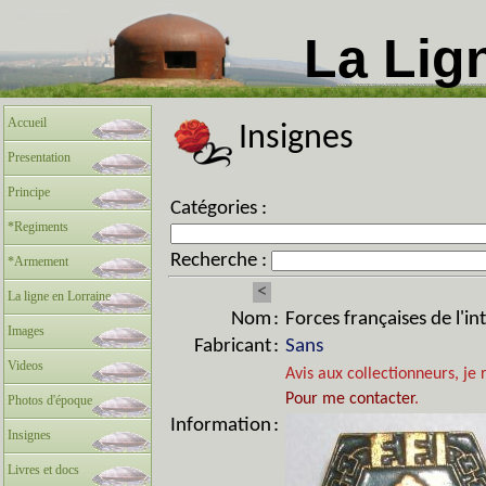
La Lig
Accueil
Insignes
Presentation
Principe
Catégories :
*Regiments
Recherche :
*Armement
<
La ligne en Lorraine
Nom
:
Forces françaises de l'i
Images
Fabricant
:
Sans
Videos
Avis aux collectionneurs, je 
Pour me contacter
.
Photos d'époque
Information
:
Insignes
Livres et docs