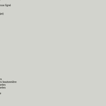
esse ligné
jet)
es
es boutonnière
orées
orées
ge