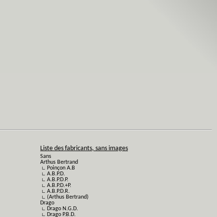
Liste des fabricants, sans images
Sans
Arthus Bertrand
∟ Poinçon A.B
∟ A.B.P.D.
∟ A.B.P.D.P.
∟ A.B.P.D.+P.
∟ A.B.P.D.R.
∟ (Arthus Bertrand)
Drago
∟ Drago N.G.D.
∟ Drago P.B.D.