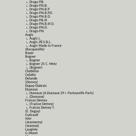
∟ Drago P.B.
∟ Drago P.N.B.
∟ Drago P.N.B.P.
∟ Drago P.N.B.P.D.
∟ Drago P.N.B.D.
∟ Drago P.B.III
∟ Drago P.N.B.III D.
∟ Drago P.N.D.
∟ Drago P.N.
Augis
∟ Augis L.
∟ Augis 28.S.B.L.
∟ Augis Made in France
(Bacqueville)
Bayer
Bogner
∟ Bogner
∟ Bogner 25 C. Metz
∟ (Bogner)
Chobillon
Colotte
Delande
(Demey)
Dupuy-Dubrais
Duseaux
∟ Duseaux (A.Duseaux 29 r. Pastourelle Paris)
∟ (Duseaux)
Fraisse Demey
∟ (Fraisse Demey)
∟ Fraisse Demey T.
(E. Dugay)
Guérault
Isler
(Jeannerey)
(Jeannot)
Lauginie
G.Moret