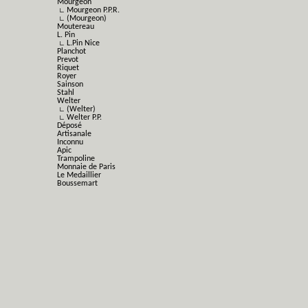
Mourgeon
∟ Mourgeon P.P.R.
∟ (Mourgeon)
Moutereau
L. Pin
∟ L.Pin Nice
Planchot
Prevot
Riquet
Royer
Sainson
Stahl
Welter
∟ (Welter)
∟ Welter P.P.
Déposé
Artisanale
Inconnu
Apic
Trampoline
Monnaie de Paris
Le Medaillier
Boussemart