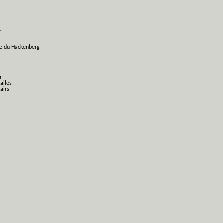
t
ge du Hackenberg
r
 ailes
airs