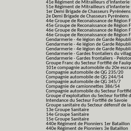
41e Régiment de Mitrailleurs d'Infanterie
51e Régiment de Mitrailleurs d'Infanterie
1er Demi Brigade de Chasseurs Pyrénéens
2e Demi Brigade de Chasseurs Pyrénéens
44e Groupe de Reconaissance de Région Fo
45e Groupe de Reconaissance de Région Fo
46e Groupe de Reconaissance de Région Fo
46e Groupe de Reconaissance de Région F
Gendarmerie - 4e légion de Garde Républ
Gendarmerie - 4e légion de Garde Républic
Gendarmerie - 4e légion de Garde Républic
Gendarmerie - Gardes frontaliers du villa
Gendarmerie - Gardes frontaliers - Pelot
Groupe Franc du Secteur Fortifié de Fau
101e compagnie automobile du 20e escra
Compagnie automobile de QG 235/20
Compagnie automobile de QG 244/54
Compagnie automobile de QG 345/7
Compagnie de camionnettes 386/54
Compagnie automobile du Secteur Fortifi
Groupe d'exploitation du Secteur fortifié 
Intendance du Secteur Fortifié de Savoie
Groupe sanitaire du Secteur défensif de la
13e Groupe Sanitaire
14e Groupe Sanitaire
15e Groupe Sanitaire
440e Régiment de Pionniers 1er Bataillon
440e Régiment de Pionniers 3e Bataillon