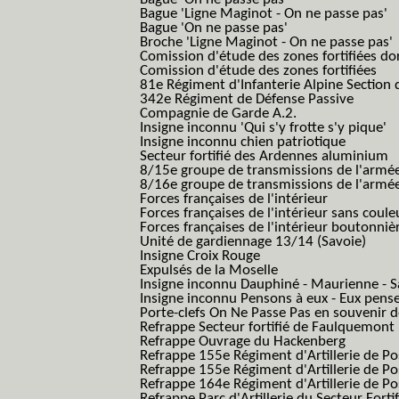
Bague 'Ligne Maginot - On ne passe pas'
Bague 'On ne passe pas'
Broche 'Ligne Maginot - On ne passe pas'
Comission d'étude des zones fortifiées do
Comission d'étude des zones fortifiées
81e Régiment d'Infanterie Alpine Section d
342e Régiment de Défense Passive
Compagnie de Garde A.2.
Insigne inconnu 'Qui s'y frotte s'y pique'
Insigne inconnu chien patriotique
Secteur fortifié des Ardennes aluminium
8/15e groupe de transmissions de l'armée
8/16e groupe de transmissions de l'armée
Forces françaises de l'intérieur
Forces françaises de l'intérieur sans coule
Forces françaises de l'intérieur boutonniè
Unité de gardiennage 13/14 (Savoie)
Insigne Croix Rouge
Expulsés de la Moselle
Insigne inconnu Dauphiné - Maurienne - S
Insigne inconnu Pensons à eux - Eux pens
Porte-clefs On Ne Passe Pas en souvenir 
Refrappe Secteur fortifié de Faulquemont
Refrappe Ouvrage du Hackenberg
Refrappe 155e Régiment d'Artillerie de P
Refrappe 155e Régiment d'Artillerie de Po
Refrappe 164e Régiment d'Artillerie de Po
Refrappe Parc d'Artillerie du Secteur Forti