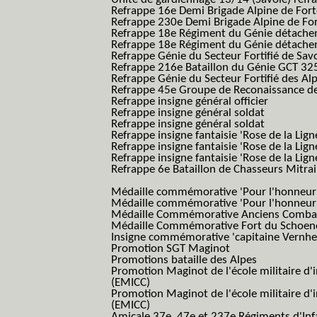
Refrappe 16e Demi Brigade Alpine de For
Refrappe 230e Demi Brigade Alpine de Fo
Refrappe 18e Régiment du Génie détach
Refrappe 18e Régiment du Génie détache
Refrappe Génie du Secteur Fortifié de Sav
Refrappe 216e Bataillon du Génie GCT 32
Refrappe Génie du Secteur Fortifié des Al
Refrappe 45e Groupe de Reconaissance de 
Refrappe insigne général officier
Refrappe insigne général soldat
Refrappe insigne général soldat
Refrappe insigne fantaisie 'Rose de la Lig
Refrappe insigne fantaisie 'Rose de la Li
Refrappe insigne fantaisie 'Rose de la Li
Refrappe 6e Bataillon de Chasseurs Mitrail
(Reme R BCM B.C.M.)
Médaille commémorative 'Pour l'honneur e
Médaille commémorative 'Pour l'honneur e
Médaille Commémorative Anciens Combatt
Médaille Commémorative Fort du Schoe
Insigne commémorative 'capitaine Vernhe
Promotion SGT Maginot
Promotions bataille des Alpes
Promotion Maginot de l'école militaire d'
(EMICC)
Promotion Maginot de l'école militaire d'
(EMICC)
Amicale 37e, 47e et 237e Régiments d'Inf