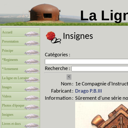
La Lig
Accueil
Insignes
Presentation
Principe
Catégories :
*Regiments
Recherche :
*Armement
<
La ligne en Lorraine
Nom
:
1e Compagnie d'Instruct
Images
Fabricant
:
Drago P.B.III
Videos
Information
:
Sûrement d'une série n
Photos d'époque
Insignes
Livres et docs