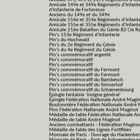
Amicale 149e et 349e Régiments d'Infant
d'Infanterie de Forteresse
Anciens du 149e et du 349e
Amicale 154e et 354e Régiments d'Infante
Amicale 155e et 355e Régiments d'Infante
Amicale 216e Bataillon du Génie 82 Cie R
Pin's 153e Régiment d'Infanterie
Pin's du Hochwald
Pin's du 2e Régiment du Génie
Pin's du 4e Régiment du Génie
Pin's commémoratif argenté
Pin's commémoratif
Pin's commémoratif
Pin's commémoratif du Fermont
Pin's commémoratif du Fermont
Pin's commémoratif du Bambesch
Pin's commémoratif du Simserhof
Pin's commémoratif du Schœnenbourg
Épingle fantaisie 'insigne général'
Épingle Fédération Nationale André Magi
Boutonnière Fédération Nationale André 
Pins Fédération Nationale André Maginot
Médaille de table Fédération Nationale A
Médaille de table André Maginot
Anciens combattants - Fédération Magino
Médaille de table des Lignes Fortifiées
Monnaie de Paris - Ouvrage du Hackenbe
Monnaie de Paris - Fort de Schoenenbour