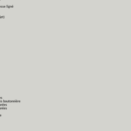
esse ligné
jet)
es
es boutonnière
orées
orées
ge