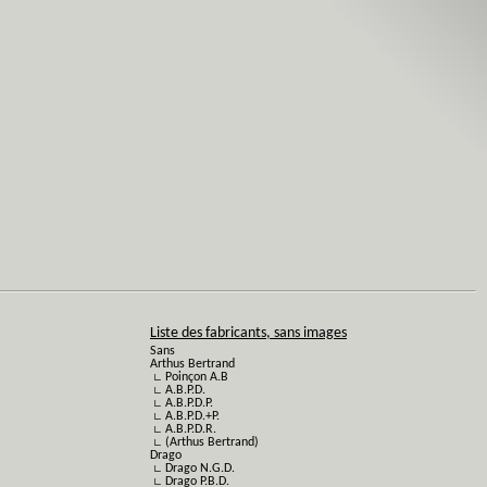
Liste des fabricants, sans images
Sans
Arthus Bertrand
∟ Poinçon A.B
∟ A.B.P.D.
∟ A.B.P.D.P.
∟ A.B.P.D.+P.
∟ A.B.P.D.R.
∟ (Arthus Bertrand)
Drago
∟ Drago N.G.D.
∟ Drago P.B.D.