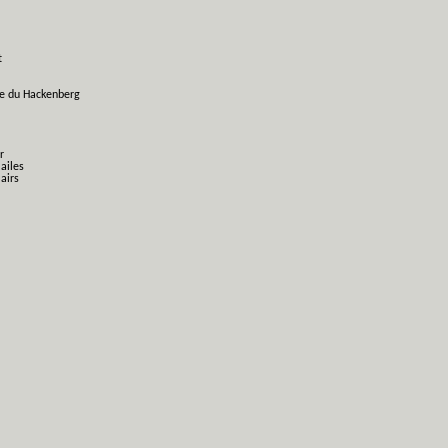
t
ge du Hackenberg
r
 ailes
airs