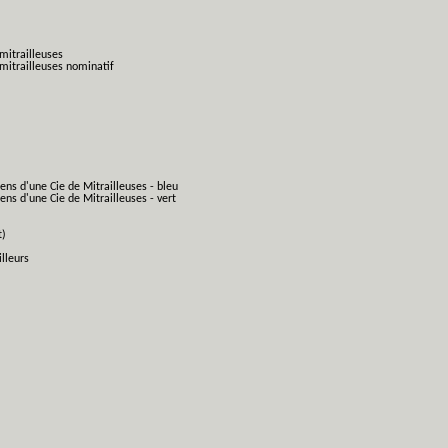
mitrailleuses
mitrailleuses nominatif
ens d'une Cie de Mitrailleuses - bleu
ns d'une Cie de Mitrailleuses - vert
t)
lleurs