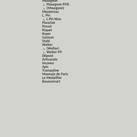
Mourgeon
∟ Mourgeon P.P.R.
∟ (Mourgeon)
Moutereau
L. Pin
∟ L.Pin Nice
Planchot
Prevot
Riquet
Royer
Sainson
Stahl
Welter
∟ (Welter)
∟ Welter P.P.
Déposé
Artisanale
Inconnu
Apic
Trampoline
Monnaie de Paris
Le Medaillier
Boussemart