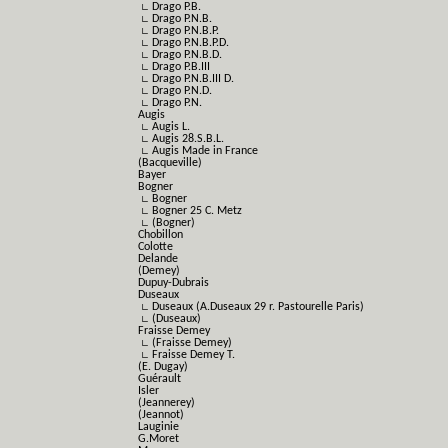
∟ Drago P.B.
∟ Drago P.N.B.
∟ Drago P.N.B.P.
∟ Drago P.N.B.P.D.
∟ Drago P.N.B.D.
∟ Drago P.B.III
∟ Drago P.N.B.III D.
∟ Drago P.N.D.
∟ Drago P.N.
Augis
∟ Augis L.
∟ Augis 28.S.B.L.
∟ Augis Made in France
(Bacqueville)
Bayer
Bogner
∟ Bogner
∟ Bogner 25 C. Metz
∟ (Bogner)
Chobillon
Colotte
Delande
(Demey)
Dupuy-Dubrais
Duseaux
∟ Duseaux (A.Duseaux 29 r. Pastourelle Paris)
∟ (Duseaux)
Fraisse Demey
∟ (Fraisse Demey)
∟ Fraisse Demey T.
(E. Dugay)
Guérault
Isler
(Jeannerey)
(Jeannot)
Lauginie
G.Moret