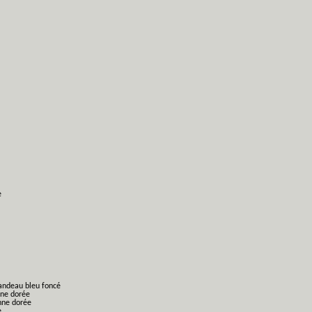
e
bandeau bleu foncé
nne dorée
nne dorée
e