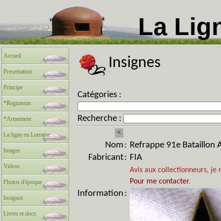
La Lig
Accueil
Insignes
Presentation
Principe
Catégories :
*Regiments
Recherche :
*Armement
<
La ligne en Lorraine
Nom
:
Refrappe 91e Bataillon A
Images
Fabricant
:
FIA
Videos
Avis aux collectionneurs, je 
Pour me contacter
.
Photos d'époque
Information
:
Insignes
Livres et docs