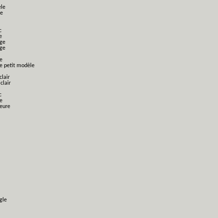
èle
le
c
e
nge
nge
e
ge petit modèle
clair
clair
c
e
ieure
gle