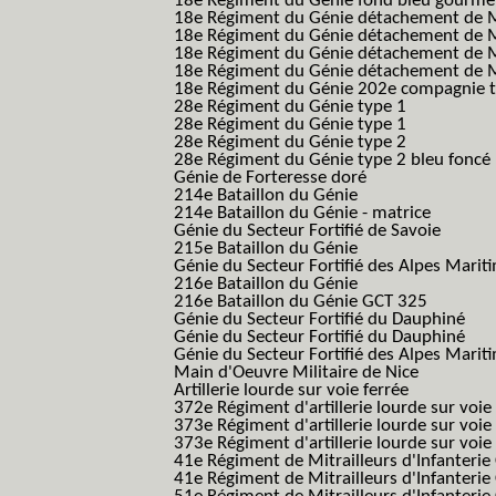
18e Régiment du Génie fond bleu gourme
18e Régiment du Génie détachement de M
18e Régiment du Génie détachement de M
18e Régiment du Génie détachement de Me
18e Régiment du Génie détachement de Me
18e Régiment du Génie 202e compagnie t
28e Régiment du Génie type 1
28e Régiment du Génie type 1
28e Régiment du Génie type 2
28e Régiment du Génie type 2 bleu foncé
Génie de Forteresse doré
214e Bataillon du Génie
214e Bataillon du Génie - matrice
Génie du Secteur Fortifié de Savoie
215e Bataillon du Génie
Génie du Secteur Fortifié des Alpes Marit
216e Bataillon du Génie
216e Bataillon du Génie GCT 325
Génie du Secteur Fortifié du Dauphiné
Génie du Secteur Fortifié du Dauphiné
Génie du Secteur Fortifié des Alpes Marit
Main d'Oeuvre Militaire de Nice
Artillerie lourde sur voie ferrée
372e Régiment d'artillerie lourde sur voie
373e Régiment d'artillerie lourde sur voie
373e Régiment d'artillerie lourde sur voie f
41e Régiment de Mitrailleurs d'Infanterie
41e Régiment de Mitrailleurs d'Infanterie