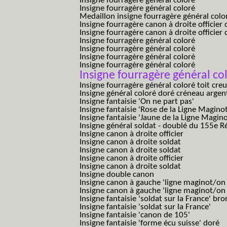
Insigne fourragère général coloré
Insigne fourragère général coloré
Medaillon insigne fourragère général colo
Insigne fourragère canon à droite officie
Insigne fourragère canon à droite officie
Insigne fourragère général coloré
Insigne fourragère général coloré
Insigne fourragère général coloré
Insigne fourragère général coloré
Insigne fourragère général c
Insigne fourragère général coloré toit cre
Insigne général coloré doré créneau argen
Insigne fantaisie 'On ne part pas'
Insigne fantaisie 'Rose de la Ligne Maginot
Insigne fantaisie 'Jaune de la Ligne Magino
Insigne général soldat - doublé du 155e R
Insigne canon à droite officier
Insigne canon à droite soldat
Insigne canon à droite soldat
Insigne canon à droite officier
Insigne canon à droite soldat
Insigne double canon
Insigne canon à gauche 'ligne maginot/o
Insigne canon à gauche 'ligne maginot/o
Insigne fantaisie 'soldat sur la France' br
Insigne fantaisie 'soldat sur la France'
Insigne fantaisie 'canon de 105'
Insigne fantaisie 'forme écu suisse' doré