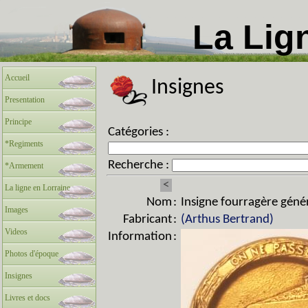
La Lig
Accueil
Insignes
Presentation
Principe
Catégories :
*Regiments
Recherche :
*Armement
<
La ligne en Lorraine
Nom
:
Insigne fourragère géné
Images
Fabricant
:
(Arthus Bertrand)
Videos
Information
:
Photos d'époque
Insignes
Livres et docs