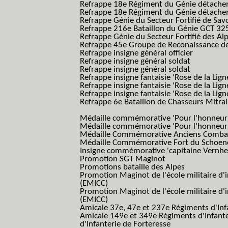
Refrappe 18e Régiment du Génie détach
Refrappe 18e Régiment du Génie détache
Refrappe Génie du Secteur Fortifié de Sav
Refrappe 216e Bataillon du Génie GCT 32
Refrappe Génie du Secteur Fortifié des Al
Refrappe 45e Groupe de Reconaissance de 
Refrappe insigne général officier
Refrappe insigne général soldat
Refrappe insigne général soldat
Refrappe insigne fantaisie 'Rose de la Lig
Refrappe insigne fantaisie 'Rose de la Li
Refrappe insigne fantaisie 'Rose de la Li
Refrappe 6e Bataillon de Chasseurs Mitrail
(Reme R BCM B.C.M.)
Médaille commémorative 'Pour l'honneur e
Médaille commémorative 'Pour l'honneur e
Médaille Commémorative Anciens Combatt
Médaille Commémorative Fort du Schoe
Insigne commémorative 'capitaine Vernhe
Promotion SGT Maginot
Promotions bataille des Alpes
Promotion Maginot de l'école militaire d'
(EMICC)
Promotion Maginot de l'école militaire d'
(EMICC)
Amicale 37e, 47e et 237e Régiments d'Inf
Amicale 149e et 349e Régiments d'Infant
d'Infanterie de Forteresse