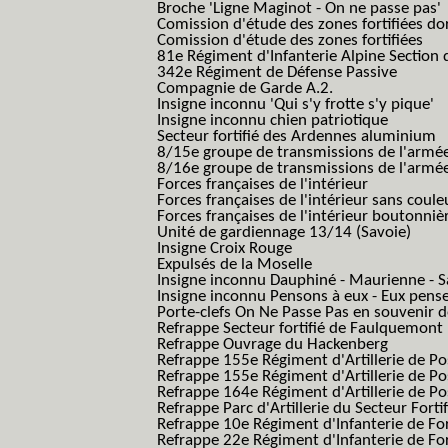
Broche 'Ligne Maginot - On ne passe pas'
Comission d'étude des zones fortifiées do
Comission d'étude des zones fortifiées
81e Régiment d'Infanterie Alpine Section d
342e Régiment de Défense Passive
Compagnie de Garde A.2.
Insigne inconnu 'Qui s'y frotte s'y pique'
Insigne inconnu chien patriotique
Secteur fortifié des Ardennes aluminium
8/15e groupe de transmissions de l'armée
8/16e groupe de transmissions de l'armée
Forces françaises de l'intérieur
Forces françaises de l'intérieur sans coule
Forces françaises de l'intérieur boutonniè
Unité de gardiennage 13/14 (Savoie)
Insigne Croix Rouge
Expulsés de la Moselle
Insigne inconnu Dauphiné - Maurienne - S
Insigne inconnu Pensons à eux - Eux pens
Porte-clefs On Ne Passe Pas en souvenir 
Refrappe Secteur fortifié de Faulquemont
Refrappe Ouvrage du Hackenberg
Refrappe 155e Régiment d'Artillerie de P
Refrappe 155e Régiment d'Artillerie de Po
Refrappe 164e Régiment d'Artillerie de Po
Refrappe Parc d'Artillerie du Secteur Forti
Refrappe 10e Régiment d'Infanterie de Fo
Refrappe 22e Régiment d'Infanterie de For