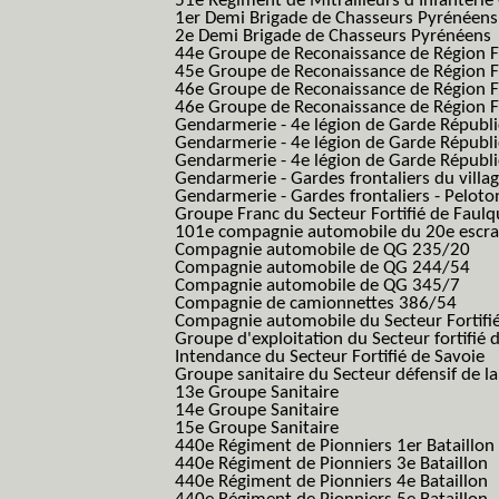
51e Régiment de Mitrailleurs d'Infanterie
1er Demi Brigade de Chasseurs Pyrénéens
2e Demi Brigade de Chasseurs Pyrénéens
44e Groupe de Reconaissance de Région Fo
45e Groupe de Reconaissance de Région Fo
46e Groupe de Reconaissance de Région Fo
46e Groupe de Reconaissance de Région F
Gendarmerie - 4e légion de Garde Républ
Gendarmerie - 4e légion de Garde Républic
Gendarmerie - 4e légion de Garde Républic
Gendarmerie - Gardes frontaliers du villa
Gendarmerie - Gardes frontaliers - Pelot
Groupe Franc du Secteur Fortifié de Fau
101e compagnie automobile du 20e escra
Compagnie automobile de QG 235/20
Compagnie automobile de QG 244/54
Compagnie automobile de QG 345/7
Compagnie de camionnettes 386/54
Compagnie automobile du Secteur Fortifi
Groupe d'exploitation du Secteur fortifié 
Intendance du Secteur Fortifié de Savoie
Groupe sanitaire du Secteur défensif de la
13e Groupe Sanitaire
14e Groupe Sanitaire
15e Groupe Sanitaire
440e Régiment de Pionniers 1er Bataillon
440e Régiment de Pionniers 3e Bataillon
440e Régiment de Pionniers 4e Bataillon