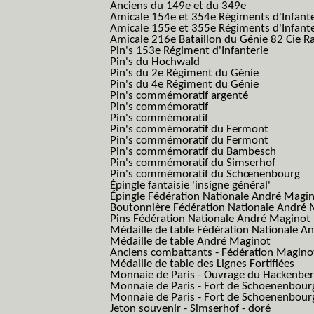
Anciens du 149e et du 349e
Amicale 154e et 354e Régiments d'Infante
Amicale 155e et 355e Régiments d'Infante
Amicale 216e Bataillon du Génie 82 Cie R
Pin's 153e Régiment d'Infanterie
Pin's du Hochwald
Pin's du 2e Régiment du Génie
Pin's du 4e Régiment du Génie
Pin's commémoratif argenté
Pin's commémoratif
Pin's commémoratif
Pin's commémoratif du Fermont
Pin's commémoratif du Fermont
Pin's commémoratif du Bambesch
Pin's commémoratif du Simserhof
Pin's commémoratif du Schœnenbourg
Épingle fantaisie 'insigne général'
Épingle Fédération Nationale André Magi
Boutonnière Fédération Nationale André 
Pins Fédération Nationale André Maginot
Médaille de table Fédération Nationale A
Médaille de table André Maginot
Anciens combattants - Fédération Magino
Médaille de table des Lignes Fortifiées
Monnaie de Paris - Ouvrage du Hackenbe
Monnaie de Paris - Fort de Schoenenbour
Monnaie de Paris - Fort de Schoenenbour
Jeton souvenir - Simserhof - doré