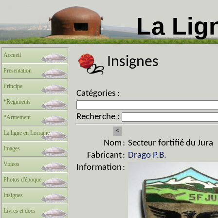
La Lig
Accueil
Insignes
Presentation
Principe
Catégories :
*Regiments
Recherche :
*Armement
<
La ligne en Lorraine
Nom
:
Secteur fortifié du Jura
Images
Fabricant
:
Drago P.B.
Videos
Information
:
Photos d'époque
Insignes
Livres et docs