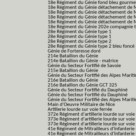
18e Régiment du Génie fond bleu gourme
18e Régiment du Génie détachement de M
18e Régiment du Génie détachement de M
18e Régiment du Génie détachement de Me
18e Régiment du Génie détachement de Me
18e Régiment du Génie 202e compagnie t
28e Régiment du Génie type 1
28e Régiment du Génie type 1
28e Régiment du Génie type 2
28e Régiment du Génie type 2 bleu foncé
Génie de Forteresse doré
214e Bataillon du Génie
214e Bataillon du Génie - matrice
Génie du Secteur Fortifié de Savoie
215e Bataillon du Génie
Génie du Secteur Fortifié des Alpes Marit
216e Bataillon du Génie
216e Bataillon du Génie GCT 325
Génie du Secteur Fortifié du Dauphiné
Génie du Secteur Fortifié du Dauphiné
Génie du Secteur Fortifié des Alpes Marit
Main d'Oeuvre Militaire de Nice
Artillerie lourde sur voie ferrée
372e Régiment d'artillerie lourde sur voie
373e Régiment d'artillerie lourde sur voie
373e Régiment d'artillerie lourde sur voie f
41e Régiment de Mitrailleurs d'Infanterie
41e Régiment de Mitrailleurs d'Infanterie