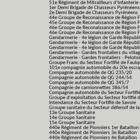
51e Régiment de Mitrailleurs d'Infanterie
1er Demi Brigade de Chasseurs Pyrénéens
2e Demi Brigade de Chasseurs Pyrénéens
44e Groupe de Reconaissance de Région Fo
45e Groupe de Reconaissance de Région Fo
46e Groupe de Reconaissance de Région Fo
46e Groupe de Reconaissance de Région F
Gendarmerie - 4e légion de Garde Républ
Gendarmerie - 4e légion de Garde Républic
Gendarmerie - 4e légion de Garde Républic
Gendarmerie - Gardes frontaliers du villa
Gendarmerie - Gardes frontaliers - Pelot
Groupe Franc du Secteur Fortifié de Fau
101e compagnie automobile du 20e escra
Compagnie automobile de QG 235/20
Compagnie automobile de QG 244/54
Compagnie automobile de QG 345/7
Compagnie de camionnettes 386/54
Compagnie automobile du Secteur Fortifi
Groupe d'exploitation du Secteur fortifié 
Intendance du Secteur Fortifié de Savoie
Groupe sanitaire du Secteur défensif de la
13e Groupe Sanitaire
14e Groupe Sanitaire
15e Groupe Sanitaire
440e Régiment de Pionniers 1er Bataillon
440e Régiment de Pionniers 3e Bataillon
440e Régiment de Pionniers 4e Bataillon