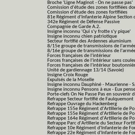
Broche 'Ligne Maginot - On ne passe pas'
Comission d'étude des zones fortifiées do
Comission d'étude des zones fortifiées
81e Régiment d'Infanterie Alpine Section d
342e Régiment de Défense Passive
Compagnie de Garde A.2.
Insigne inconnu 'Qui s'y frotte s'y pique'
Insigne inconnu chien patriotique
Secteur fortifié des Ardennes aluminium
8/15e groupe de transmissions de l'armée
8/16e groupe de transmissions de l'armée
Forces françaises de l'intérieur
Forces françaises de l'intérieur sans coule
Forces françaises de l'intérieur boutonniè
Unité de gardiennage 13/14 (Savoie)
Insigne Croix Rouge
Expulsés de la Moselle
Insigne inconnu Dauphiné - Maurienne - S
Insigne inconnu Pensons à eux - Eux pens
Porte-clefs On Ne Passe Pas en souvenir 
Refrappe Secteur fortifié de Faulquemont
Refrappe Ouvrage du Hackenberg
Refrappe 155e Régiment d'Artillerie de P
Refrappe 155e Régiment d'Artillerie de Po
Refrappe 164e Régiment d'Artillerie de Po
Refrappe Parc d'Artillerie du Secteur Forti
Refrappe 10e Régiment d'Infanterie de Fo
Refrappe 22e Régiment d'Infanterie de For