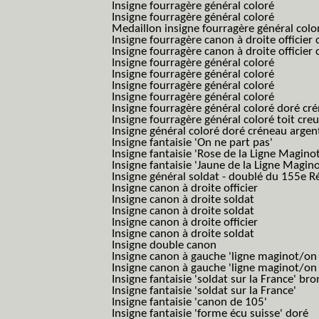
Insigne fourragère général coloré
Insigne fourragère général coloré
Medaillon insigne fourragère général colo
Insigne fourragère canon à droite officie
Insigne fourragère canon à droite officie
Insigne fourragère général coloré
Insigne fourragère général coloré
Insigne fourragère général coloré
Insigne fourragère général coloré
Insigne fourragère général coloré doré cr
Insigne fourragère général coloré toit cre
Insigne général coloré doré créneau argen
Insigne fantaisie 'On ne part pas'
Insigne fantaisie 'Rose de la Ligne Maginot
Insigne fantaisie 'Jaune de la Ligne Magino
Insigne général soldat - doublé du 155e R
Insigne canon à droite officier
Insigne canon à droite soldat
Insigne canon à droite soldat
Insigne canon à droite officier
Insigne canon à droite soldat
Insigne double canon
Insigne canon à gauche 'ligne maginot/o
Insigne canon à gauche 'ligne maginot/o
Insigne fantaisie 'soldat sur la France' br
Insigne fantaisie 'soldat sur la France'
Insigne fantaisie 'canon de 105'
Insigne fantaisie 'forme écu suisse' doré