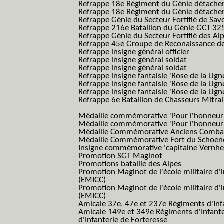
Refrappe 18e Régiment du Génie détach
Refrappe 18e Régiment du Génie détache
Refrappe Génie du Secteur Fortifié de Sav
Refrappe 216e Bataillon du Génie GCT 32
Refrappe Génie du Secteur Fortifié des Al
Refrappe 45e Groupe de Reconaissance de 
Refrappe insigne général officier
Refrappe insigne général soldat
Refrappe insigne général soldat
Refrappe insigne fantaisie 'Rose de la Lig
Refrappe insigne fantaisie 'Rose de la Li
Refrappe insigne fantaisie 'Rose de la Li
Refrappe 6e Bataillon de Chasseurs Mitrail
(Reme R BCM B.C.M.)
Médaille commémorative 'Pour l'honneur e
Médaille commémorative 'Pour l'honneur e
Médaille Commémorative Anciens Combatt
Médaille Commémorative Fort du Schoe
Insigne commémorative 'capitaine Vernhe
Promotion SGT Maginot
Promotions bataille des Alpes
Promotion Maginot de l'école militaire d'
(EMICC)
Promotion Maginot de l'école militaire d'
(EMICC)
Amicale 37e, 47e et 237e Régiments d'Inf
Amicale 149e et 349e Régiments d'Infant
d'Infanterie de Forteresse