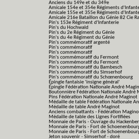
Anciens du 149e et du 349e
Amicale 154e et 354e Régiments d'Infante
Amicale 155e et 355e Régiments d'Infante
Amicale 216e Bataillon du Génie 82 Cie R
Pin's 153e Régiment d'Infanterie
Pin's du Hochwald
Pin's du 2e Régiment du Génie
Pin's du 4e Régiment du Génie
Pin's commémoratif argenté
Pin's commémoratif
Pin's commémoratif
Pin's commémoratif du Fermont
Pin's commémoratif du Fermont
Pin's commémoratif du Bambesch
Pin's commémoratif du Simserhof
Pin's commémoratif du Schœnenbourg
Épingle fantaisie 'insigne général'
Épingle Fédération Nationale André Magi
Boutonnière Fédération Nationale André 
Pins Fédération Nationale André Maginot
Médaille de table Fédération Nationale A
Médaille de table André Maginot
Anciens combattants - Fédération Magino
Médaille de table des Lignes Fortifiées
Monnaie de Paris - Ouvrage du Hackenbe
Monnaie de Paris - Fort de Schoenenbour
Monnaie de Paris - Fort de Schoenenbour
Jeton souvenir - Simserhof - doré