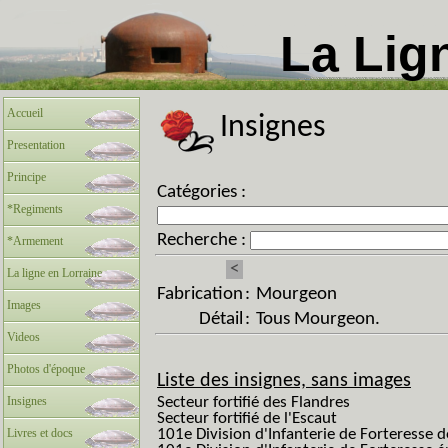
La Lig
Accueil
Insignes
Presentation
Principe
Catégories :
*Regiments
Recherche :
*Armement
<
La ligne en Lorraine
Fabrication
:
Mourgeon
Images
Détail
:
Tous Mourgeon.
Videos
Photos d'époque
Liste des insignes, sans images
Insignes
Secteur fortifié des Flandres
Secteur fortifié de l'Escaut
Livres et docs
101e Division d'Infanterie de Forteresse 