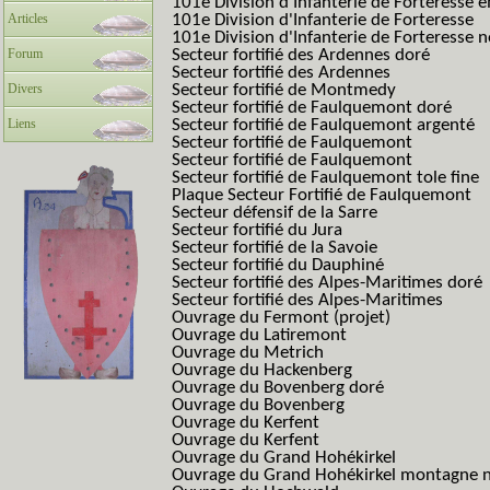
101e Division d'Infanterie de Forteresse é
Articles
101e Division d'Infanterie de Forteresse
101e Division d'Infanterie de Forteresse
Forum
Secteur fortifié des Ardennes doré
Secteur fortifié des Ardennes
Divers
Secteur fortifié de Montmedy
Secteur fortifié de Faulquemont doré
Liens
Secteur fortifié de Faulquemont argenté
Secteur fortifié de Faulquemont
Secteur fortifié de Faulquemont
Secteur fortifié de Faulquemont tole fine
Plaque Secteur Fortifié de Faulquemont
Secteur défensif de la Sarre
Secteur fortifié du Jura
Secteur fortifié de la Savoie
Secteur fortifié du Dauphiné
Secteur fortifié des Alpes-Maritimes doré
Secteur fortifié des Alpes-Maritimes
Ouvrage du Fermont (projet)
Ouvrage du Latiremont
Ouvrage du Metrich
Ouvrage du Hackenberg
Ouvrage du Bovenberg doré
Ouvrage du Bovenberg
Ouvrage du Kerfent
Ouvrage du Kerfent
Ouvrage du Grand Hohékirkel
Ouvrage du Grand Hohékirkel montagne n