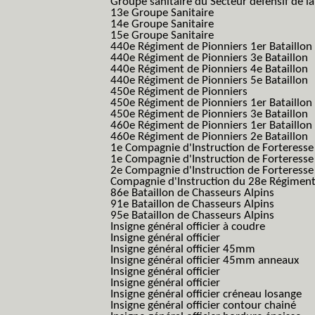
Groupe sanitaire du Secteur défensif de la
13e Groupe Sanitaire
14e Groupe Sanitaire
15e Groupe Sanitaire
440e Régiment de Pionniers 1er Bataillon
440e Régiment de Pionniers 3e Bataillon
440e Régiment de Pionniers 4e Bataillon
440e Régiment de Pionniers 5e Bataillon
450e Régiment de Pionniers
450e Régiment de Pionniers 1er Bataillon
450e Régiment de Pionniers 3e Bataillon
460e Régiment de Pionniers 1er Bataillon
460e Régiment de Pionniers 2e Bataillon
1e Compagnie d'Instruction de Forteress
1e Compagnie d'Instruction de Forteresse
2e Compagnie d'Instruction de Forteress
Compagnie d'Instruction du 28e Régiment
86e Bataillon de Chasseurs Alpins
91e Bataillon de Chasseurs Alpins
95e Bataillon de Chasseurs Alpins
Insigne général officier à coudre
Insigne général officier
Insigne général officier 45mm
Insigne général officier 45mm anneaux
Insigne général officier
Insigne général officier
Insigne général officier créneau losange
Insigne général officier contour chainé