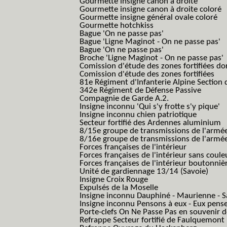
Gourmette insigne canon à droite
Gourmette insigne canon à droite coloré
Gourmette insigne général ovale coloré
Gourmette hotchkiss
Bague 'On ne passe pas'
Bague 'Ligne Maginot - On ne passe pas'
Bague 'On ne passe pas'
Broche 'Ligne Maginot - On ne passe pas'
Comission d'étude des zones fortifiées do
Comission d'étude des zones fortifiées
81e Régiment d'Infanterie Alpine Section d
342e Régiment de Défense Passive
Compagnie de Garde A.2.
Insigne inconnu 'Qui s'y frotte s'y pique'
Insigne inconnu chien patriotique
Secteur fortifié des Ardennes aluminium
8/15e groupe de transmissions de l'armée
8/16e groupe de transmissions de l'armée
Forces françaises de l'intérieur
Forces françaises de l'intérieur sans coule
Forces françaises de l'intérieur boutonniè
Unité de gardiennage 13/14 (Savoie)
Insigne Croix Rouge
Expulsés de la Moselle
Insigne inconnu Dauphiné - Maurienne - S
Insigne inconnu Pensons à eux - Eux pens
Porte-clefs On Ne Passe Pas en souvenir 
Refrappe Secteur fortifié de Faulquemont