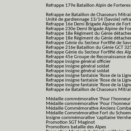
B.A.F.)
Refrappe 179e Bataillon Alpin de Fortere
B.A.F.)
Refrappe 6e Bataillon de Chasseurs Mitrai
Unité de gardiennage 13/14 (Savoie) refr
Refrappe 16e Demi Brigade Alpine de For
Refrappe 230e Demi Brigade Alpine de Fo
Refrappe 18e Régiment du Génie détach
Refrappe 18e Régiment du Génie détache
Refrappe Génie du Secteur Fortifié de Sav
Refrappe 216e Bataillon du Génie GCT 32
Refrappe Génie du Secteur Fortifié des Al
Refrappe 45e Groupe de Reconaissance de 
Refrappe insigne général officier
Refrappe insigne général soldat
Refrappe insigne général soldat
Refrappe insigne fantaisie 'Rose de la Lig
Refrappe insigne fantaisie 'Rose de la Li
Refrappe insigne fantaisie 'Rose de la Li
Refrappe 6e Bataillon de Chasseurs Mitrail
(Reme R BCM B.C.M.)
Médaille commémorative 'Pour l'honneur e
Médaille commémorative 'Pour l'honneur e
Médaille Commémorative Anciens Combatt
Médaille Commémorative Fort du Schoe
Insigne commémorative 'capitaine Vernhe
Promotion SGT Maginot
Promotions bataille des Alpes