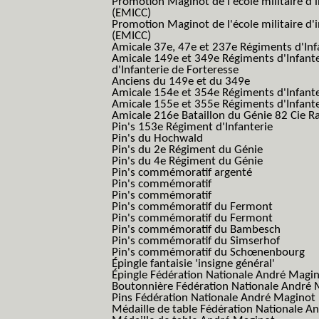
Promotion Maginot de l'école militaire d'
(EMICC)
Promotion Maginot de l'école militaire d'
(EMICC)
Amicale 37e, 47e et 237e Régiments d'Inf
Amicale 149e et 349e Régiments d'Infant
d'Infanterie de Forteresse
Anciens du 149e et du 349e
Amicale 154e et 354e Régiments d'Infante
Amicale 155e et 355e Régiments d'Infante
Amicale 216e Bataillon du Génie 82 Cie R
Pin's 153e Régiment d'Infanterie
Pin's du Hochwald
Pin's du 2e Régiment du Génie
Pin's du 4e Régiment du Génie
Pin's commémoratif argenté
Pin's commémoratif
Pin's commémoratif
Pin's commémoratif du Fermont
Pin's commémoratif du Fermont
Pin's commémoratif du Bambesch
Pin's commémoratif du Simserhof
Pin's commémoratif du Schœnenbourg
Épingle fantaisie 'insigne général'
Épingle Fédération Nationale André Magi
Boutonnière Fédération Nationale André 
Pins Fédération Nationale André Maginot
Médaille de table Fédération Nationale A