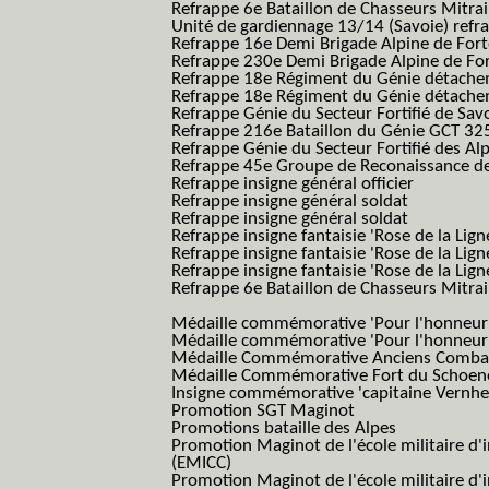
Refrappe 6e Bataillon de Chasseurs Mitrai
Unité de gardiennage 13/14 (Savoie) refr
Refrappe 16e Demi Brigade Alpine de For
Refrappe 230e Demi Brigade Alpine de Fo
Refrappe 18e Régiment du Génie détach
Refrappe 18e Régiment du Génie détache
Refrappe Génie du Secteur Fortifié de Sav
Refrappe 216e Bataillon du Génie GCT 32
Refrappe Génie du Secteur Fortifié des Al
Refrappe 45e Groupe de Reconaissance de 
Refrappe insigne général officier
Refrappe insigne général soldat
Refrappe insigne général soldat
Refrappe insigne fantaisie 'Rose de la Lig
Refrappe insigne fantaisie 'Rose de la Li
Refrappe insigne fantaisie 'Rose de la Li
Refrappe 6e Bataillon de Chasseurs Mitrail
(Reme R BCM B.C.M.)
Médaille commémorative 'Pour l'honneur e
Médaille commémorative 'Pour l'honneur e
Médaille Commémorative Anciens Combatt
Médaille Commémorative Fort du Schoe
Insigne commémorative 'capitaine Vernhe
Promotion SGT Maginot
Promotions bataille des Alpes
Promotion Maginot de l'école militaire d'
(EMICC)
Promotion Maginot de l'école militaire d'