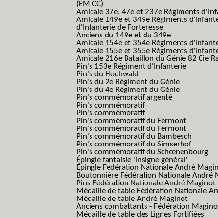
(EMICC)
Amicale 37e, 47e et 237e Régiments d'Inf
Amicale 149e et 349e Régiments d'Infant
d'Infanterie de Forteresse
Anciens du 149e et du 349e
Amicale 154e et 354e Régiments d'Infante
Amicale 155e et 355e Régiments d'Infante
Amicale 216e Bataillon du Génie 82 Cie R
Pin's 153e Régiment d'Infanterie
Pin's du Hochwald
Pin's du 2e Régiment du Génie
Pin's du 4e Régiment du Génie
Pin's commémoratif argenté
Pin's commémoratif
Pin's commémoratif
Pin's commémoratif du Fermont
Pin's commémoratif du Fermont
Pin's commémoratif du Bambesch
Pin's commémoratif du Simserhof
Pin's commémoratif du Schœnenbourg
Épingle fantaisie 'insigne général'
Épingle Fédération Nationale André Magi
Boutonnière Fédération Nationale André 
Pins Fédération Nationale André Maginot
Médaille de table Fédération Nationale A
Médaille de table André Maginot
Anciens combattants - Fédération Magino
Médaille de table des Lignes Fortifiées