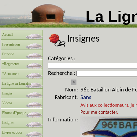
La Lig
Accueil
Insignes
Presentation
Principe
Catégories :
*Regiments
Recherche :
*Armement
<
La ligne en Lorraine
Nom
:
96e Bataillon Alpin de Fo
Images
Fabricant
:
Sans
Videos
Avis aux collectionneurs, je 
Pour me contacter
.
Photos d'époque
Information
:
Insignes
Livres et docs