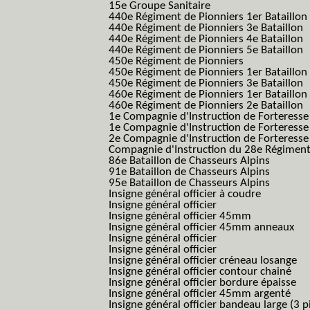
15e Groupe Sanitaire
440e Régiment de Pionniers 1er Bataillon
440e Régiment de Pionniers 3e Bataillon
440e Régiment de Pionniers 4e Bataillon
440e Régiment de Pionniers 5e Bataillon
450e Régiment de Pionniers
450e Régiment de Pionniers 1er Bataillon
450e Régiment de Pionniers 3e Bataillon
460e Régiment de Pionniers 1er Bataillon
460e Régiment de Pionniers 2e Bataillon
1e Compagnie d'Instruction de Forteress
1e Compagnie d'Instruction de Forteresse
2e Compagnie d'Instruction de Forteress
Compagnie d'Instruction du 28e Régiment
86e Bataillon de Chasseurs Alpins
91e Bataillon de Chasseurs Alpins
95e Bataillon de Chasseurs Alpins
Insigne général officier à coudre
Insigne général officier
Insigne général officier 45mm
Insigne général officier 45mm anneaux
Insigne général officier
Insigne général officier
Insigne général officier créneau losange
Insigne général officier contour chainé
Insigne général officier bordure épaisse
Insigne général officier 45mm argenté
Insigne général officier bandeau large (3 p