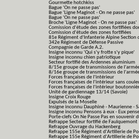
Gourmette hotchkiss
Bague 'On ne passe pas'
Bague 'Ligne Maginot - On ne passe pas'
Bague 'On ne passe pas'
Broche 'Ligne Maginot - On ne passe pas'
Comission d'étude des zones fortifiées do
Comission d'étude des zones fortifiées
81e Régiment d'Infanterie Alpine Section d
342e Régiment de Défense Passive
Compagnie de Garde A.2.
Insigne inconnu 'Qui s'y frotte s'y pique'
Insigne inconnu chien patriotique
Secteur fortifié des Ardennes aluminium
8/15e groupe de transmissions de l'armée
8/16e groupe de transmissions de l'armée
Forces françaises de l'intérieur
Forces françaises de l'intérieur sans coule
Forces françaises de l'intérieur boutonniè
Unité de gardiennage 13/14 (Savoie)
Insigne Croix Rouge
Expulsés de la Moselle
Insigne inconnu Dauphiné - Maurienne - S
Insigne inconnu Pensons à eux - Eux pens
Porte-clefs On Ne Passe Pas en souvenir 
Refrappe Secteur fortifié de Faulquemont
Refrappe Ouvrage du Hackenberg
Refrappe 155e Régiment d'Artillerie de P
Refrappe 155e Régiment d'Artillerie de Po