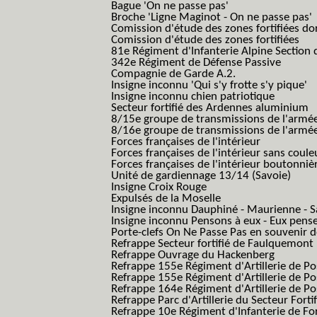
Bague 'On ne passe pas'
Broche 'Ligne Maginot - On ne passe pas'
Comission d'étude des zones fortifiées do
Comission d'étude des zones fortifiées
81e Régiment d'Infanterie Alpine Section d
342e Régiment de Défense Passive
Compagnie de Garde A.2.
Insigne inconnu 'Qui s'y frotte s'y pique'
Insigne inconnu chien patriotique
Secteur fortifié des Ardennes aluminium
8/15e groupe de transmissions de l'armée
8/16e groupe de transmissions de l'armée
Forces françaises de l'intérieur
Forces françaises de l'intérieur sans coule
Forces françaises de l'intérieur boutonniè
Unité de gardiennage 13/14 (Savoie)
Insigne Croix Rouge
Expulsés de la Moselle
Insigne inconnu Dauphiné - Maurienne - S
Insigne inconnu Pensons à eux - Eux pens
Porte-clefs On Ne Passe Pas en souvenir 
Refrappe Secteur fortifié de Faulquemont
Refrappe Ouvrage du Hackenberg
Refrappe 155e Régiment d'Artillerie de P
Refrappe 155e Régiment d'Artillerie de Po
Refrappe 164e Régiment d'Artillerie de Po
Refrappe Parc d'Artillerie du Secteur Forti
Refrappe 10e Régiment d'Infanterie de Fo