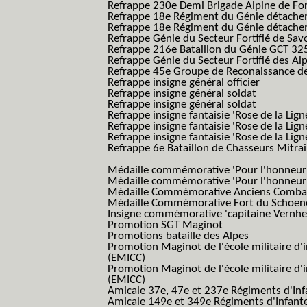
Refrappe 230e Demi Brigade Alpine de Fo
Refrappe 18e Régiment du Génie détach
Refrappe 18e Régiment du Génie détache
Refrappe Génie du Secteur Fortifié de Sav
Refrappe 216e Bataillon du Génie GCT 32
Refrappe Génie du Secteur Fortifié des Al
Refrappe 45e Groupe de Reconaissance de 
Refrappe insigne général officier
Refrappe insigne général soldat
Refrappe insigne général soldat
Refrappe insigne fantaisie 'Rose de la Lig
Refrappe insigne fantaisie 'Rose de la Li
Refrappe insigne fantaisie 'Rose de la Li
Refrappe 6e Bataillon de Chasseurs Mitrail
(Reme R BCM B.C.M.)
Médaille commémorative 'Pour l'honneur e
Médaille commémorative 'Pour l'honneur e
Médaille Commémorative Anciens Combatt
Médaille Commémorative Fort du Schoe
Insigne commémorative 'capitaine Vernhe
Promotion SGT Maginot
Promotions bataille des Alpes
Promotion Maginot de l'école militaire d'
(EMICC)
Promotion Maginot de l'école militaire d'
(EMICC)
Amicale 37e, 47e et 237e Régiments d'Inf
Amicale 149e et 349e Régiments d'Infant