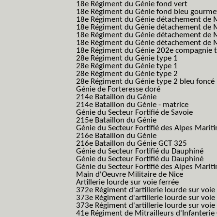
18e Régiment du Génie fond vert
18e Régiment du Génie fond bleu gourme
18e Régiment du Génie détachement de M
18e Régiment du Génie détachement de M
18e Régiment du Génie détachement de Me
18e Régiment du Génie détachement de Me
18e Régiment du Génie 202e compagnie t
28e Régiment du Génie type 1
28e Régiment du Génie type 1
28e Régiment du Génie type 2
28e Régiment du Génie type 2 bleu foncé
Génie de Forteresse doré
214e Bataillon du Génie
214e Bataillon du Génie - matrice
Génie du Secteur Fortifié de Savoie
215e Bataillon du Génie
Génie du Secteur Fortifié des Alpes Marit
216e Bataillon du Génie
216e Bataillon du Génie GCT 325
Génie du Secteur Fortifié du Dauphiné
Génie du Secteur Fortifié du Dauphiné
Génie du Secteur Fortifié des Alpes Marit
Main d'Oeuvre Militaire de Nice
Artillerie lourde sur voie ferrée
372e Régiment d'artillerie lourde sur voie
373e Régiment d'artillerie lourde sur voie
373e Régiment d'artillerie lourde sur voie f
41e Régiment de Mitrailleurs d'Infanterie