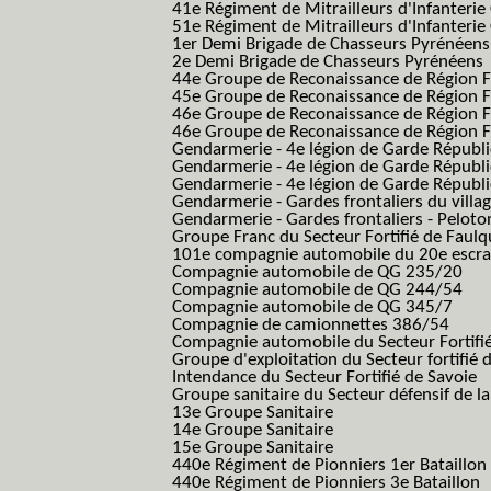
41e Régiment de Mitrailleurs d'Infanterie
51e Régiment de Mitrailleurs d'Infanterie
1er Demi Brigade de Chasseurs Pyrénéens
2e Demi Brigade de Chasseurs Pyrénéens
44e Groupe de Reconaissance de Région Fo
45e Groupe de Reconaissance de Région Fo
46e Groupe de Reconaissance de Région Fo
46e Groupe de Reconaissance de Région F
Gendarmerie - 4e légion de Garde Républ
Gendarmerie - 4e légion de Garde Républic
Gendarmerie - 4e légion de Garde Républic
Gendarmerie - Gardes frontaliers du villa
Gendarmerie - Gardes frontaliers - Pelot
Groupe Franc du Secteur Fortifié de Fau
101e compagnie automobile du 20e escra
Compagnie automobile de QG 235/20
Compagnie automobile de QG 244/54
Compagnie automobile de QG 345/7
Compagnie de camionnettes 386/54
Compagnie automobile du Secteur Fortifi
Groupe d'exploitation du Secteur fortifié 
Intendance du Secteur Fortifié de Savoie
Groupe sanitaire du Secteur défensif de la
13e Groupe Sanitaire
14e Groupe Sanitaire
15e Groupe Sanitaire
440e Régiment de Pionniers 1er Bataillon
440e Régiment de Pionniers 3e Bataillon