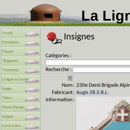
La Lig
Accueil
Insignes
Presentation
Principe
Catégories :
*Regiments
Recherche :
*Armement
<
La ligne en Lorraine
Nom
:
230e Demi Brigade Alpin
Images
Fabricant
:
Augis 28.S.B.L.
Videos
Information
:
Photos d'époque
Insignes
Livres et docs