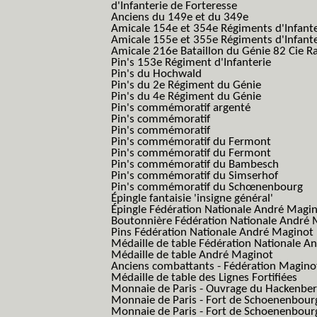
d'Infanterie de Forteresse
Anciens du 149e et du 349e
Amicale 154e et 354e Régiments d'Infante
Amicale 155e et 355e Régiments d'Infante
Amicale 216e Bataillon du Génie 82 Cie R
Pin's 153e Régiment d'Infanterie
Pin's du Hochwald
Pin's du 2e Régiment du Génie
Pin's du 4e Régiment du Génie
Pin's commémoratif argenté
Pin's commémoratif
Pin's commémoratif
Pin's commémoratif du Fermont
Pin's commémoratif du Fermont
Pin's commémoratif du Bambesch
Pin's commémoratif du Simserhof
Pin's commémoratif du Schœnenbourg
Épingle fantaisie 'insigne général'
Épingle Fédération Nationale André Magi
Boutonnière Fédération Nationale André 
Pins Fédération Nationale André Maginot
Médaille de table Fédération Nationale A
Médaille de table André Maginot
Anciens combattants - Fédération Magino
Médaille de table des Lignes Fortifiées
Monnaie de Paris - Ouvrage du Hackenbe
Monnaie de Paris - Fort de Schoenenbour
Monnaie de Paris - Fort de Schoenenbour