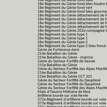
18e Régiment du Génie fond bleu
18e Régiment du Génie fond bleu foudre b
18e Régiment du Génie fond vert
18e Régiment du Génie fond bleu gourme
18e Régiment du Génie détachement de M
18e Régiment du Génie détachement de M
18e Régiment du Génie détachement de Me
18e Régiment du Génie détachement de Me
18e Régiment du Génie 202e compagnie t
28e Régiment du Génie type 1
28e Régiment du Génie type 1
28e Régiment du Génie type 2
28e Régiment du Génie type 2 bleu foncé
Génie de Forteresse doré
214e Bataillon du Génie
214e Bataillon du Génie - matrice
Génie du Secteur Fortifié de Savoie
215e Bataillon du Génie
Génie du Secteur Fortifié des Alpes Marit
216e Bataillon du Génie
216e Bataillon du Génie GCT 325
Génie du Secteur Fortifié du Dauphiné
Génie du Secteur Fortifié du Dauphiné
Génie du Secteur Fortifié des Alpes Marit
Main d'Oeuvre Militaire de Nice
Artillerie lourde sur voie ferrée
372e Régiment d'artillerie lourde sur voie
373e Régiment d'artillerie lourde sur voie