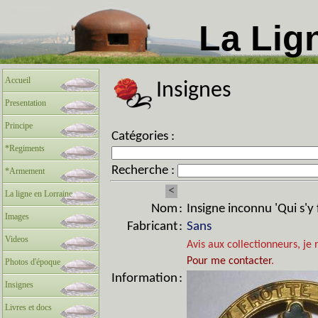
La Lig
Accueil
Insignes
Presentation
Principe
Catégories :
*Regiments
Recherche :
*Armement
<
La ligne en Lorraine
Nom
:
Insigne inconnu 'Qui s'y 
Images
Fabricant
:
Sans
Videos
Avis aux collectionneurs, je 
Pour me contacter
.
Photos d'époque
Information
:
Insignes
Livres et docs