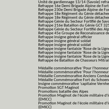
Unité de gardiennage 13/14 (Savoie) refr
Refrappe 16e Demi Brigade Alpine de For
Refrappe 230e Demi Brigade Alpine de Fo
Refrappe 18e Régiment du Génie détach
Refrappe 18e Régiment du Génie détache
Refrappe Génie du Secteur Fortifié de Sav
Refrappe 216e Bataillon du Génie GCT 32
Refrappe Génie du Secteur Fortifié des Al
Refrappe 45e Groupe de Reconaissance de 
Refrappe insigne général officier
Refrappe insigne général soldat
Refrappe insigne général soldat
Refrappe insigne fantaisie 'Rose de la Lig
Refrappe insigne fantaisie 'Rose de la Li
Refrappe insigne fantaisie 'Rose de la Li
Refrappe 6e Bataillon de Chasseurs Mitrail
(Reme R BCM B.C.M.)
Médaille commémorative 'Pour l'honneur e
Médaille commémorative 'Pour l'honneur e
Médaille Commémorative Anciens Combatt
Médaille Commémorative Fort du Schoe
Insigne commémorative 'capitaine Vernhe
Promotion SGT Maginot
Promotions bataille des Alpes
Promotion Maginot de l'école militaire d'
(EMICC)
Promotion Maginot de l'école militaire d'
(EMICC)