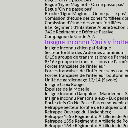
Bague 'On ne passe pas'
Bague 'Ligne Maginot - On ne passe pas'
Bague 'On ne passe pas'
Broche 'Ligne Maginot - On ne passe pas'
Comission d'étude des zones fortifiées do
Comission d'étude des zones fortifiées
81e Régiment d'Infanterie Alpine Section d
342e Régiment de Défense Passive
Compagnie de Garde A.2.
Insigne inconnu 'Qui s'y frotte
Insigne inconnu chien patriotique
Secteur fortifié des Ardennes aluminium
8/15e groupe de transmissions de l'armée
8/16e groupe de transmissions de l'armée
Forces françaises de l'intérieur
Forces françaises de l'intérieur sans coule
Forces françaises de l'intérieur boutonniè
Unité de gardiennage 13/14 (Savoie)
Insigne Croix Rouge
Expulsés de la Moselle
Insigne inconnu Dauphiné - Maurienne - S
Insigne inconnu Pensons à eux - Eux pens
Porte-clefs On Ne Passe Pas en souvenir 
Refrappe Secteur fortifié de Faulquemont
Refrappe Ouvrage du Hackenberg
Refrappe 155e Régiment d'Artillerie de P
Refrappe 155e Régiment d'Artillerie de Po
Refrappe 164e Régiment d'Artillerie de Po