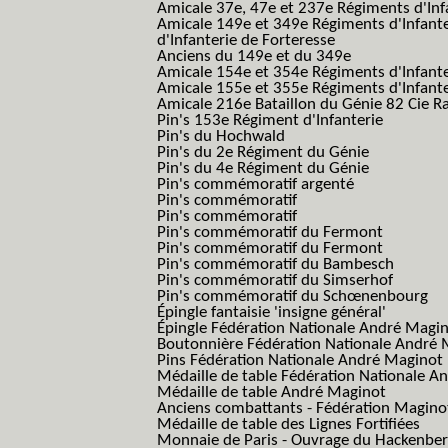
Amicale 37e, 47e et 237e Régiments d'Inf
Amicale 149e et 349e Régiments d'Infant
d'Infanterie de Forteresse
Anciens du 149e et du 349e
Amicale 154e et 354e Régiments d'Infante
Amicale 155e et 355e Régiments d'Infante
Amicale 216e Bataillon du Génie 82 Cie R
Pin's 153e Régiment d'Infanterie
Pin's du Hochwald
Pin's du 2e Régiment du Génie
Pin's du 4e Régiment du Génie
Pin's commémoratif argenté
Pin's commémoratif
Pin's commémoratif
Pin's commémoratif du Fermont
Pin's commémoratif du Fermont
Pin's commémoratif du Bambesch
Pin's commémoratif du Simserhof
Pin's commémoratif du Schœnenbourg
Épingle fantaisie 'insigne général'
Épingle Fédération Nationale André Magi
Boutonnière Fédération Nationale André 
Pins Fédération Nationale André Maginot
Médaille de table Fédération Nationale A
Médaille de table André Maginot
Anciens combattants - Fédération Magino
Médaille de table des Lignes Fortifiées
Monnaie de Paris - Ouvrage du Hackenbe