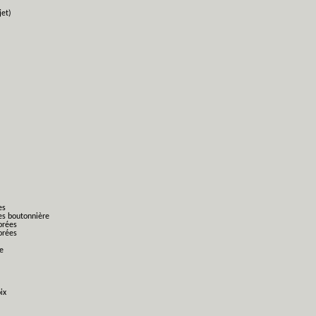
jet)
es
es boutonnière
orées
orées
ge
ix