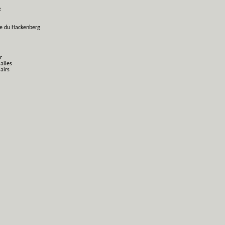
t
ge du Hackenberg
r
 ailes
airs