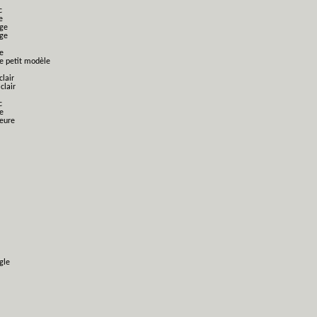
c
e
nge
nge
e
ge petit modèle
clair
clair
c
e
ieure
gle