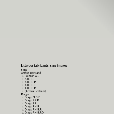
Liste des fabricants, sans images
Sans
Arthus Bertrand
∟ Poinçon A.B
∟ A.B.P.D.
∟ A.B.P.D.P.
∟ A.B.P.D.+P.
∟ A.B.P.D.R.
∟ (Arthus Bertrand)
Drago
∟ Drago N.G.D.
∟ Drago P.B.D.
∟ Drago P.B.
∟ Drago P.N.B.
∟ Drago P.N.B.P.
∟ Drago P.N.B.P.D.