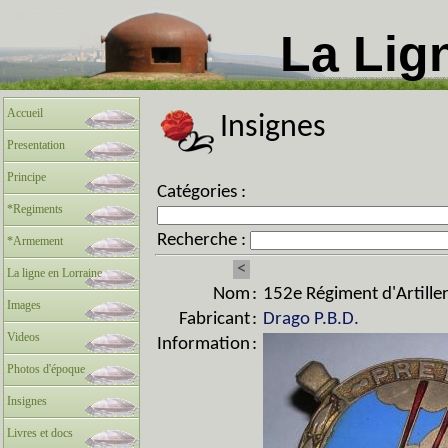
La Lig
Accueil
Insignes
Presentation
Principe
Catégories :
*Regiments
Recherche :
*Armement
<
La ligne en Lorraine
Nom
:
152e Régiment d'Artiller
Images
Fabricant
:
Drago P.B.D.
Videos
Information
:
Photos d'époque
Insignes
Livres et docs