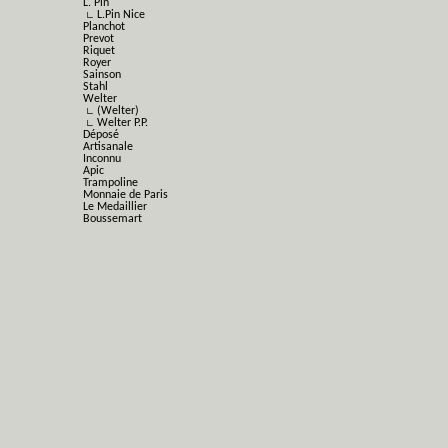
L. Pin
∟ L.Pin Nice
Planchot
Prevot
Riquet
Royer
Sainson
Stahl
Welter
∟ (Welter)
∟ Welter P.P.
Déposé
Artisanale
Inconnu
Apic
Trampoline
Monnaie de Paris
Le Medaillier
Boussemart