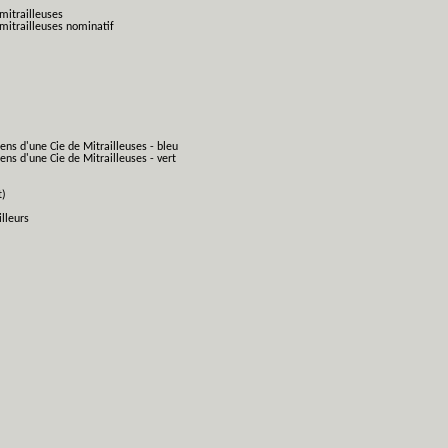
mitrailleuses
mitrailleuses nominatif
ens d'une Cie de Mitrailleuses - bleu
ns d'une Cie de Mitrailleuses - vert
t)
lleurs