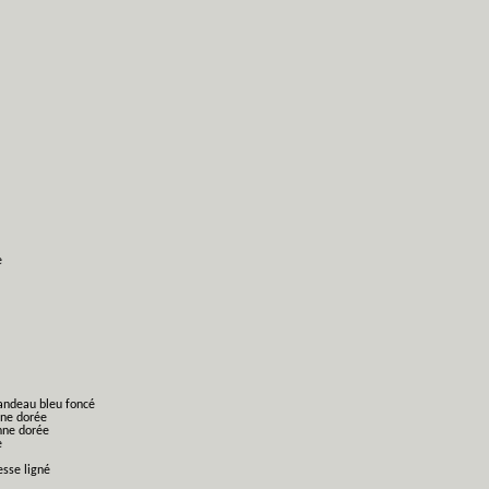
e
bandeau bleu foncé
nne dorée
nne dorée
e
esse ligné