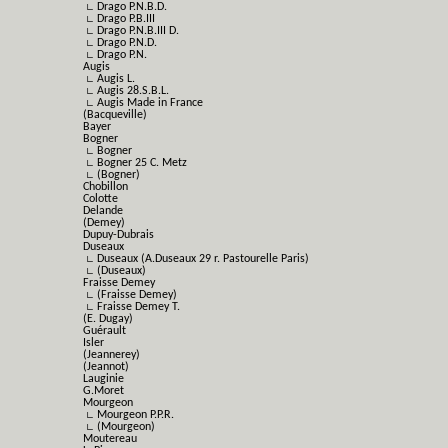
∟ Drago P.N.B.D.
∟ Drago P.B.III
∟ Drago P.N.B.III D.
∟ Drago P.N.D.
∟ Drago P.N.
Augis
∟ Augis L.
∟ Augis 28.S.B.L.
∟ Augis Made in France
(Bacqueville)
Bayer
Bogner
∟ Bogner
∟ Bogner 25 C. Metz
∟ (Bogner)
Chobillon
Colotte
Delande
(Demey)
Dupuy-Dubrais
Duseaux
∟ Duseaux (A.Duseaux 29 r. Pastourelle Paris)
∟ (Duseaux)
Fraisse Demey
∟ (Fraisse Demey)
∟ Fraisse Demey T.
(E. Dugay)
Guérault
Isler
(Jeannerey)
(Jeannot)
Lauginie
G.Moret
Mourgeon
∟ Mourgeon P.P.R.
∟ (Mourgeon)
Moutereau