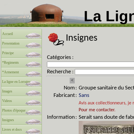
La Lig
Accueil
Insignes
Presentation
Principe
Catégories :
*Regiments
Recherche :
*Armement
<
La ligne en Lorraine
Nom
:
Groupe sanitaire du Sect
Images
Fabricant
:
Sans
Videos
Avis aux collectionneurs, je 
Pour me contacter
.
Photos d'époque
Information
:
Serait sans doute de fa
Insignes
Livres et docs