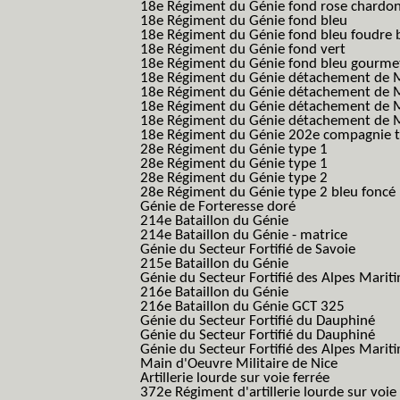
18e Régiment du Génie fond rose chardon
18e Régiment du Génie fond bleu
18e Régiment du Génie fond bleu foudre b
18e Régiment du Génie fond vert
18e Régiment du Génie fond bleu gourme
18e Régiment du Génie détachement de M
18e Régiment du Génie détachement de M
18e Régiment du Génie détachement de Me
18e Régiment du Génie détachement de Me
18e Régiment du Génie 202e compagnie t
28e Régiment du Génie type 1
28e Régiment du Génie type 1
28e Régiment du Génie type 2
28e Régiment du Génie type 2 bleu foncé
Génie de Forteresse doré
214e Bataillon du Génie
214e Bataillon du Génie - matrice
Génie du Secteur Fortifié de Savoie
215e Bataillon du Génie
Génie du Secteur Fortifié des Alpes Marit
216e Bataillon du Génie
216e Bataillon du Génie GCT 325
Génie du Secteur Fortifié du Dauphiné
Génie du Secteur Fortifié du Dauphiné
Génie du Secteur Fortifié des Alpes Marit
Main d'Oeuvre Militaire de Nice
Artillerie lourde sur voie ferrée
372e Régiment d'artillerie lourde sur voie