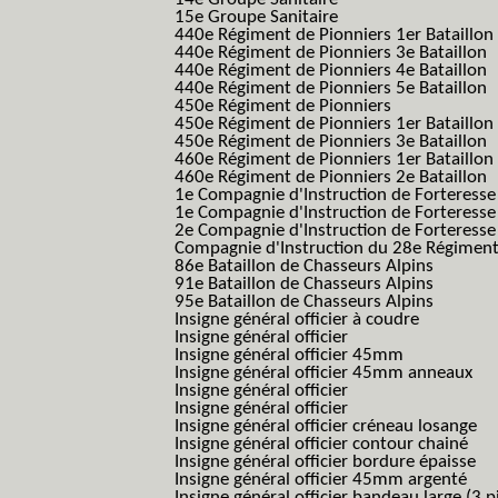
15e Groupe Sanitaire
440e Régiment de Pionniers 1er Bataillon
440e Régiment de Pionniers 3e Bataillon
440e Régiment de Pionniers 4e Bataillon
440e Régiment de Pionniers 5e Bataillon
450e Régiment de Pionniers
450e Régiment de Pionniers 1er Bataillon
450e Régiment de Pionniers 3e Bataillon
460e Régiment de Pionniers 1er Bataillon
460e Régiment de Pionniers 2e Bataillon
1e Compagnie d'Instruction de Forteress
1e Compagnie d'Instruction de Forteresse
2e Compagnie d'Instruction de Forteress
Compagnie d'Instruction du 28e Régiment
86e Bataillon de Chasseurs Alpins
91e Bataillon de Chasseurs Alpins
95e Bataillon de Chasseurs Alpins
Insigne général officier à coudre
Insigne général officier
Insigne général officier 45mm
Insigne général officier 45mm anneaux
Insigne général officier
Insigne général officier
Insigne général officier créneau losange
Insigne général officier contour chainé
Insigne général officier bordure épaisse
Insigne général officier 45mm argenté
Insigne général officier bandeau large (3 p