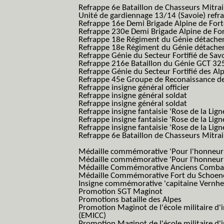
Refrappe 6e Bataillon de Chasseurs Mitrai
Unité de gardiennage 13/14 (Savoie) refr
Refrappe 16e Demi Brigade Alpine de For
Refrappe 230e Demi Brigade Alpine de Fo
Refrappe 18e Régiment du Génie détach
Refrappe 18e Régiment du Génie détache
Refrappe Génie du Secteur Fortifié de Sav
Refrappe 216e Bataillon du Génie GCT 32
Refrappe Génie du Secteur Fortifié des Al
Refrappe 45e Groupe de Reconaissance de 
Refrappe insigne général officier
Refrappe insigne général soldat
Refrappe insigne général soldat
Refrappe insigne fantaisie 'Rose de la Lig
Refrappe insigne fantaisie 'Rose de la Li
Refrappe insigne fantaisie 'Rose de la Li
Refrappe 6e Bataillon de Chasseurs Mitrail
(Reme R BCM B.C.M.)
Médaille commémorative 'Pour l'honneur e
Médaille commémorative 'Pour l'honneur e
Médaille Commémorative Anciens Combatt
Médaille Commémorative Fort du Schoe
Insigne commémorative 'capitaine Vernhe
Promotion SGT Maginot
Promotions bataille des Alpes
Promotion Maginot de l'école militaire d'
(EMICC)
Promotion Maginot de l'école militaire d'