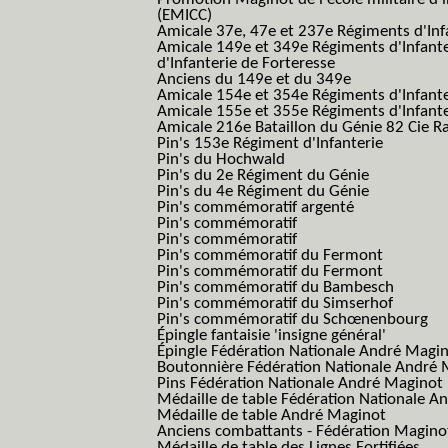
(EMICC)
Amicale 37e, 47e et 237e Régiments d'Inf
Amicale 149e et 349e Régiments d'Infant
d'Infanterie de Forteresse
Anciens du 149e et du 349e
Amicale 154e et 354e Régiments d'Infante
Amicale 155e et 355e Régiments d'Infante
Amicale 216e Bataillon du Génie 82 Cie R
Pin's 153e Régiment d'Infanterie
Pin's du Hochwald
Pin's du 2e Régiment du Génie
Pin's du 4e Régiment du Génie
Pin's commémoratif argenté
Pin's commémoratif
Pin's commémoratif
Pin's commémoratif du Fermont
Pin's commémoratif du Fermont
Pin's commémoratif du Bambesch
Pin's commémoratif du Simserhof
Pin's commémoratif du Schœnenbourg
Épingle fantaisie 'insigne général'
Épingle Fédération Nationale André Magi
Boutonnière Fédération Nationale André 
Pins Fédération Nationale André Maginot
Médaille de table Fédération Nationale A
Médaille de table André Maginot
Anciens combattants - Fédération Magino
Médaille de table des Lignes Fortifiées