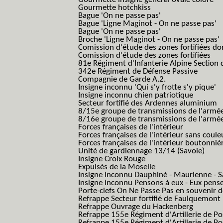
Gourmette hotchkiss
Bague 'On ne passe pas'
Bague 'Ligne Maginot - On ne passe pas'
Bague 'On ne passe pas'
Broche 'Ligne Maginot - On ne passe pas'
Comission d'étude des zones fortifiées do
Comission d'étude des zones fortifiées
81e Régiment d'Infanterie Alpine Section d
342e Régiment de Défense Passive
Compagnie de Garde A.2.
Insigne inconnu 'Qui s'y frotte s'y pique'
Insigne inconnu chien patriotique
Secteur fortifié des Ardennes aluminium
8/15e groupe de transmissions de l'armée
8/16e groupe de transmissions de l'armée
Forces françaises de l'intérieur
Forces françaises de l'intérieur sans coule
Forces françaises de l'intérieur boutonniè
Unité de gardiennage 13/14 (Savoie)
Insigne Croix Rouge
Expulsés de la Moselle
Insigne inconnu Dauphiné - Maurienne - S
Insigne inconnu Pensons à eux - Eux pens
Porte-clefs On Ne Passe Pas en souvenir 
Refrappe Secteur fortifié de Faulquemont
Refrappe Ouvrage du Hackenberg
Refrappe 155e Régiment d'Artillerie de P
Refrappe 155e Régiment d'Artillerie de Po