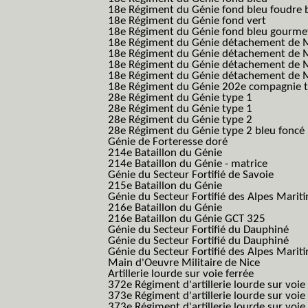
18e Régiment du Génie fond bleu foudre b
18e Régiment du Génie fond vert
18e Régiment du Génie fond bleu gourme
18e Régiment du Génie détachement de M
18e Régiment du Génie détachement de M
18e Régiment du Génie détachement de Me
18e Régiment du Génie détachement de Me
18e Régiment du Génie 202e compagnie t
28e Régiment du Génie type 1
28e Régiment du Génie type 1
28e Régiment du Génie type 2
28e Régiment du Génie type 2 bleu foncé
Génie de Forteresse doré
214e Bataillon du Génie
214e Bataillon du Génie - matrice
Génie du Secteur Fortifié de Savoie
215e Bataillon du Génie
Génie du Secteur Fortifié des Alpes Marit
216e Bataillon du Génie
216e Bataillon du Génie GCT 325
Génie du Secteur Fortifié du Dauphiné
Génie du Secteur Fortifié du Dauphiné
Génie du Secteur Fortifié des Alpes Marit
Main d'Oeuvre Militaire de Nice
Artillerie lourde sur voie ferrée
372e Régiment d'artillerie lourde sur voie
373e Régiment d'artillerie lourde sur voie
373e Régiment d'artillerie lourde sur voie f