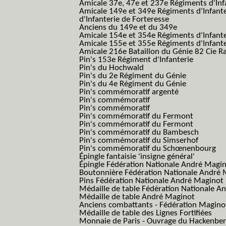
Amicale 37e, 47e et 237e Régiments d'Inf
Amicale 149e et 349e Régiments d'Infant
d'Infanterie de Forteresse
Anciens du 149e et du 349e
Amicale 154e et 354e Régiments d'Infante
Amicale 155e et 355e Régiments d'Infante
Amicale 216e Bataillon du Génie 82 Cie R
Pin's 153e Régiment d'Infanterie
Pin's du Hochwald
Pin's du 2e Régiment du Génie
Pin's du 4e Régiment du Génie
Pin's commémoratif argenté
Pin's commémoratif
Pin's commémoratif
Pin's commémoratif du Fermont
Pin's commémoratif du Fermont
Pin's commémoratif du Bambesch
Pin's commémoratif du Simserhof
Pin's commémoratif du Schœnenbourg
Épingle fantaisie 'insigne général'
Épingle Fédération Nationale André Magi
Boutonnière Fédération Nationale André 
Pins Fédération Nationale André Maginot
Médaille de table Fédération Nationale A
Médaille de table André Maginot
Anciens combattants - Fédération Magino
Médaille de table des Lignes Fortifiées
Monnaie de Paris - Ouvrage du Hackenbe