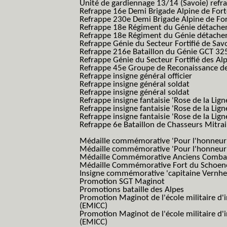
Unité de gardiennage 13/14 (Savoie) refr
Refrappe 16e Demi Brigade Alpine de For
Refrappe 230e Demi Brigade Alpine de Fo
Refrappe 18e Régiment du Génie détach
Refrappe 18e Régiment du Génie détache
Refrappe Génie du Secteur Fortifié de Sav
Refrappe 216e Bataillon du Génie GCT 32
Refrappe Génie du Secteur Fortifié des Al
Refrappe 45e Groupe de Reconaissance de 
Refrappe insigne général officier
Refrappe insigne général soldat
Refrappe insigne général soldat
Refrappe insigne fantaisie 'Rose de la Lig
Refrappe insigne fantaisie 'Rose de la Li
Refrappe insigne fantaisie 'Rose de la Li
Refrappe 6e Bataillon de Chasseurs Mitrail
(Reme R BCM B.C.M.)
Médaille commémorative 'Pour l'honneur e
Médaille commémorative 'Pour l'honneur e
Médaille Commémorative Anciens Combatt
Médaille Commémorative Fort du Schoe
Insigne commémorative 'capitaine Vernhe
Promotion SGT Maginot
Promotions bataille des Alpes
Promotion Maginot de l'école militaire d'
(EMICC)
Promotion Maginot de l'école militaire d'
(EMICC)