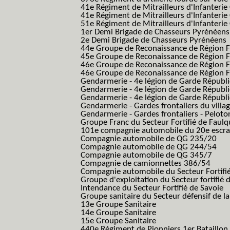
41e Régiment de Mitrailleurs d'Infanterie
41e Régiment de Mitrailleurs d'Infanterie
51e Régiment de Mitrailleurs d'Infanterie
1er Demi Brigade de Chasseurs Pyrénéens
2e Demi Brigade de Chasseurs Pyrénéens
44e Groupe de Reconaissance de Région Fo
45e Groupe de Reconaissance de Région Fo
46e Groupe de Reconaissance de Région Fo
46e Groupe de Reconaissance de Région F
Gendarmerie - 4e légion de Garde Républ
Gendarmerie - 4e légion de Garde Républic
Gendarmerie - 4e légion de Garde Républic
Gendarmerie - Gardes frontaliers du villa
Gendarmerie - Gardes frontaliers - Pelot
Groupe Franc du Secteur Fortifié de Fau
101e compagnie automobile du 20e escra
Compagnie automobile de QG 235/20
Compagnie automobile de QG 244/54
Compagnie automobile de QG 345/7
Compagnie de camionnettes 386/54
Compagnie automobile du Secteur Fortifi
Groupe d'exploitation du Secteur fortifié 
Intendance du Secteur Fortifié de Savoie
Groupe sanitaire du Secteur défensif de la
13e Groupe Sanitaire
14e Groupe Sanitaire
15e Groupe Sanitaire
440e Régiment de Pionniers 1er Bataillon