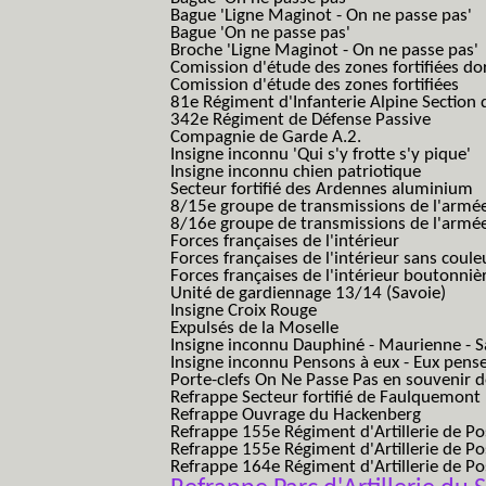
Bague 'Ligne Maginot - On ne passe pas'
Bague 'On ne passe pas'
Broche 'Ligne Maginot - On ne passe pas'
Comission d'étude des zones fortifiées do
Comission d'étude des zones fortifiées
81e Régiment d'Infanterie Alpine Section d
342e Régiment de Défense Passive
Compagnie de Garde A.2.
Insigne inconnu 'Qui s'y frotte s'y pique'
Insigne inconnu chien patriotique
Secteur fortifié des Ardennes aluminium
8/15e groupe de transmissions de l'armée
8/16e groupe de transmissions de l'armée
Forces françaises de l'intérieur
Forces françaises de l'intérieur sans coule
Forces françaises de l'intérieur boutonniè
Unité de gardiennage 13/14 (Savoie)
Insigne Croix Rouge
Expulsés de la Moselle
Insigne inconnu Dauphiné - Maurienne - S
Insigne inconnu Pensons à eux - Eux pens
Porte-clefs On Ne Passe Pas en souvenir 
Refrappe Secteur fortifié de Faulquemont
Refrappe Ouvrage du Hackenberg
Refrappe 155e Régiment d'Artillerie de P
Refrappe 155e Régiment d'Artillerie de Po
Refrappe 164e Régiment d'Artillerie de Po