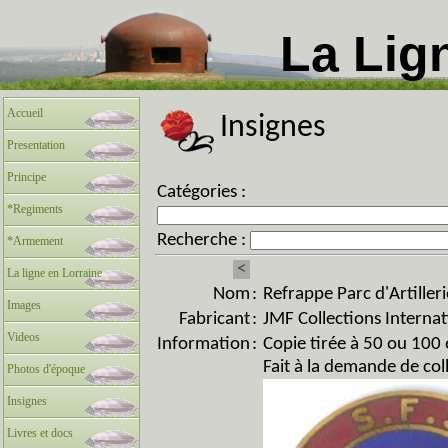
La Lig
Accueil
Insignes
Presentation
Principe
Catégories :
*Regiments
Recherche :
*Armement
<
La ligne en Lorraine
Nom
:
Refrappe Parc d'Artiller
Images
Fabricant
:
JMF Collections Internat
Videos
Information
:
Copie tirée à 50 ou 100
Fait à la demande de col
Photos d'époque
Insignes
Livres et docs