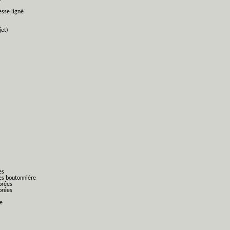
esse ligné
jet)
es
es boutonnière
orées
orées
ge