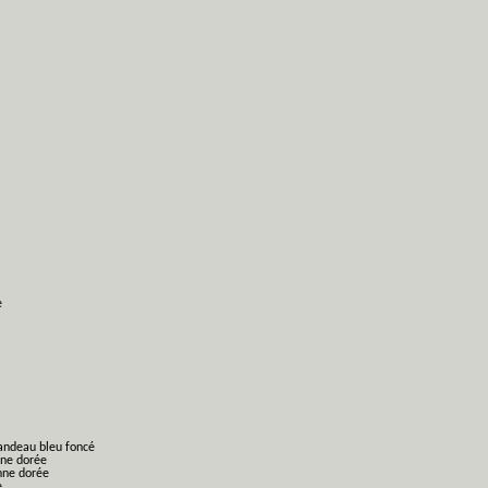
e
bandeau bleu foncé
nne dorée
nne dorée
e