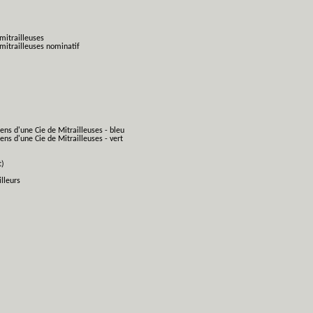
mitrailleuses
mitrailleuses nominatif
ens d'une Cie de Mitrailleuses - bleu
ns d'une Cie de Mitrailleuses - vert
t)
lleurs