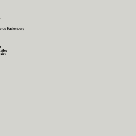
t
ge du Hackenberg
r
 ailes
airs