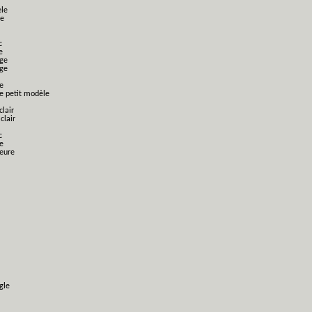
èle
le
c
e
nge
nge
e
ge petit modèle
clair
clair
c
e
ieure
gle