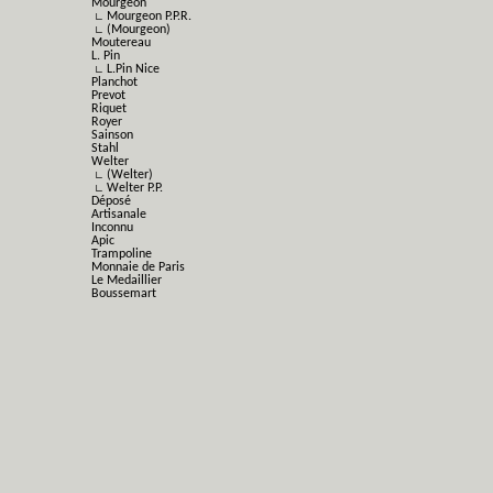
Mourgeon
∟ Mourgeon P.P.R.
∟ (Mourgeon)
Moutereau
L. Pin
∟ L.Pin Nice
Planchot
Prevot
Riquet
Royer
Sainson
Stahl
Welter
∟ (Welter)
∟ Welter P.P.
Déposé
Artisanale
Inconnu
Apic
Trampoline
Monnaie de Paris
Le Medaillier
Boussemart