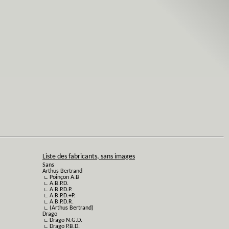
Liste des fabricants, sans images
Sans
Arthus Bertrand
∟ Poinçon A.B
∟ A.B.P.D.
∟ A.B.P.D.P.
∟ A.B.P.D.+P.
∟ A.B.P.D.R.
∟ (Arthus Bertrand)
Drago
∟ Drago N.G.D.
∟ Drago P.B.D.