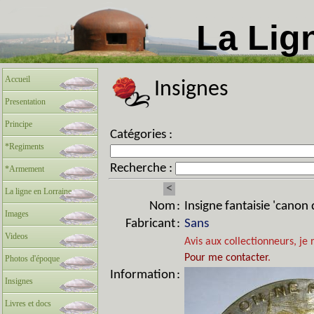
La Lig
Accueil
Insignes
Presentation
Principe
Catégories :
*Regiments
Recherche :
*Armement
<
La ligne en Lorraine
Nom
:
Insigne fantaisie 'canon
Images
Fabricant
:
Sans
Videos
Avis aux collectionneurs, je 
Pour me contacter
.
Photos d'époque
Information
:
Insignes
Livres et docs