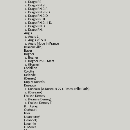
∟ Drago P.B.
∟ Drago P.N.B.
∟ Drago P.N.B.P.
∟ Drago P.N.B.P.D.
∟ Drago P.N.B.D.
∟ Drago P.B.III
∟ Drago P.N.B.III D.
∟ Drago P.N.D.
∟ Drago P.N.
Augis
∟ Augis L.
∟ Augis 28.S.B.L.
∟ Augis Made in France
(Bacqueville)
Bayer
Bogner
∟ Bogner
∟ Bogner 25 C. Metz
∟ (Bogner)
Chobillon
Colotte
Delande
(Demey)
Dupuy-Dubrais
Duseaux
∟ Duseaux (A.Duseaux 29 r. Pastourelle Paris)
∟ (Duseaux)
Fraisse Demey
∟ (Fraisse Demey)
∟ Fraisse Demey T.
(E. Dugay)
Guérault
Isler
(Jeannerey)
(Jeannot)
Lauginie
G.Moret