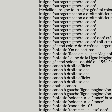
Insigne fourragère général coloré
Insigne fourragère général coloré
Medaillon insigne fourragère général colo
Insigne fourragère canon à droite officie
Insigne fourragère canon à droite officie
Insigne fourragère général coloré
Insigne fourragère général coloré
Insigne fourragère général coloré
Insigne fourragère général coloré
Insigne fourragère général coloré doré cr
Insigne fourragère général coloré toit cre
Insigne général coloré doré créneau argen
Insigne fantaisie 'On ne part pas'
Insigne fantaisie 'Rose de la Ligne Maginot
Insigne fantaisie 'Jaune de la Ligne Magino
Insigne général soldat - doublé du 155e R
Insigne canon à droite officier
Insigne canon à droite soldat
Insigne canon à droite soldat
Insigne canon à droite officier
Insigne canon à droite soldat
Insigne double canon
Insigne canon à gauche 'ligne maginot/o
Insigne canon à gauche 'ligne maginot/o
Insigne fantaisie 'soldat sur la France' br
Insigne fantaisie 'soldat sur la France'
Insigne fantaisie 'canon de 105'
Insigne fantaisie 'forme écu suisse' doré