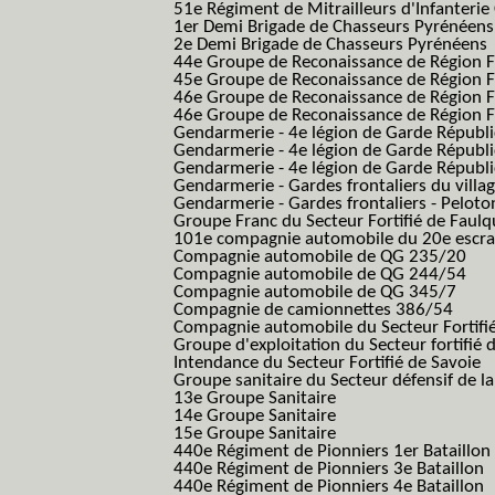
51e Régiment de Mitrailleurs d'Infanterie
1er Demi Brigade de Chasseurs Pyrénéens
2e Demi Brigade de Chasseurs Pyrénéens
44e Groupe de Reconaissance de Région Fo
45e Groupe de Reconaissance de Région Fo
46e Groupe de Reconaissance de Région Fo
46e Groupe de Reconaissance de Région F
Gendarmerie - 4e légion de Garde Républ
Gendarmerie - 4e légion de Garde Républic
Gendarmerie - 4e légion de Garde Républic
Gendarmerie - Gardes frontaliers du villa
Gendarmerie - Gardes frontaliers - Pelot
Groupe Franc du Secteur Fortifié de Fau
101e compagnie automobile du 20e escra
Compagnie automobile de QG 235/20
Compagnie automobile de QG 244/54
Compagnie automobile de QG 345/7
Compagnie de camionnettes 386/54
Compagnie automobile du Secteur Fortifi
Groupe d'exploitation du Secteur fortifié 
Intendance du Secteur Fortifié de Savoie
Groupe sanitaire du Secteur défensif de la
13e Groupe Sanitaire
14e Groupe Sanitaire
15e Groupe Sanitaire
440e Régiment de Pionniers 1er Bataillon
440e Régiment de Pionniers 3e Bataillon
440e Régiment de Pionniers 4e Bataillon