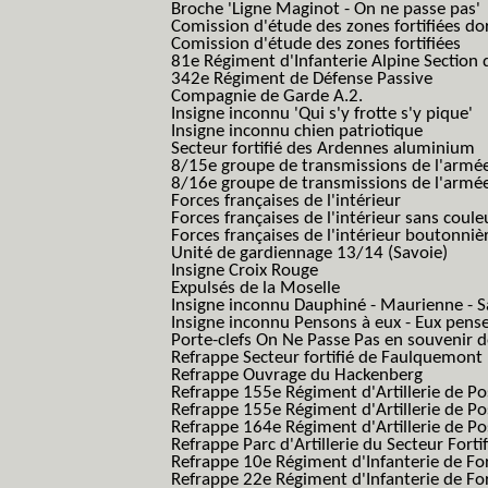
Broche 'Ligne Maginot - On ne passe pas'
Comission d'étude des zones fortifiées do
Comission d'étude des zones fortifiées
81e Régiment d'Infanterie Alpine Section d
342e Régiment de Défense Passive
Compagnie de Garde A.2.
Insigne inconnu 'Qui s'y frotte s'y pique'
Insigne inconnu chien patriotique
Secteur fortifié des Ardennes aluminium
8/15e groupe de transmissions de l'armée
8/16e groupe de transmissions de l'armée
Forces françaises de l'intérieur
Forces françaises de l'intérieur sans coule
Forces françaises de l'intérieur boutonniè
Unité de gardiennage 13/14 (Savoie)
Insigne Croix Rouge
Expulsés de la Moselle
Insigne inconnu Dauphiné - Maurienne - S
Insigne inconnu Pensons à eux - Eux pens
Porte-clefs On Ne Passe Pas en souvenir 
Refrappe Secteur fortifié de Faulquemont
Refrappe Ouvrage du Hackenberg
Refrappe 155e Régiment d'Artillerie de P
Refrappe 155e Régiment d'Artillerie de Po
Refrappe 164e Régiment d'Artillerie de Po
Refrappe Parc d'Artillerie du Secteur Forti
Refrappe 10e Régiment d'Infanterie de Fo
Refrappe 22e Régiment d'Infanterie de For