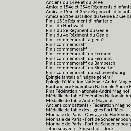
Anciens du 149e et du 349e
Amicale 154e et 354e Régiments d'Infante
Amicale 155e et 355e Régiments d'Infante
Amicale 216e Bataillon du Génie 82 Cie R
Pin's 153e Régiment d'Infanterie
Pin's du Hochwald
Pin's du 2e Régiment du Génie
Pin's du 4e Régiment du Génie
Pin's commémoratif argenté
Pin's commémoratif
Pin's commémoratif
Pin's commémoratif du Fermont
Pin's commémoratif du Fermont
Pin's commémoratif du Bambesch
Pin's commémoratif du Simserhof
Pin's commémoratif du Schœnenbourg
Épingle fantaisie 'insigne général'
Épingle Fédération Nationale André Magi
Boutonnière Fédération Nationale André 
Pins Fédération Nationale André Maginot
Médaille de table Fédération Nationale A
Médaille de table André Maginot
Anciens combattants - Fédération Magino
Médaille de table des Lignes Fortifiées
Monnaie de Paris - Ouvrage du Hackenbe
Monnaie de Paris - Fort de Schoenenbour
Monnaie de Paris - Fort de Schoenenbour
Jeton souvenir - Simserhof - doré