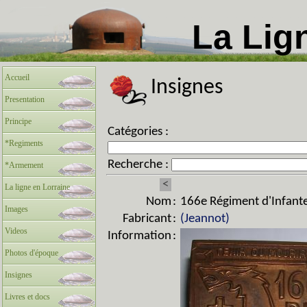
La Lig
Accueil
Insignes
Presentation
Principe
Catégories :
*Regiments
Recherche :
*Armement
<
La ligne en Lorraine
Nom
:
166e Régiment d'Infante
Images
Fabricant
:
(Jeannot)
Videos
Information
:
Photos d'époque
Insignes
Livres et docs