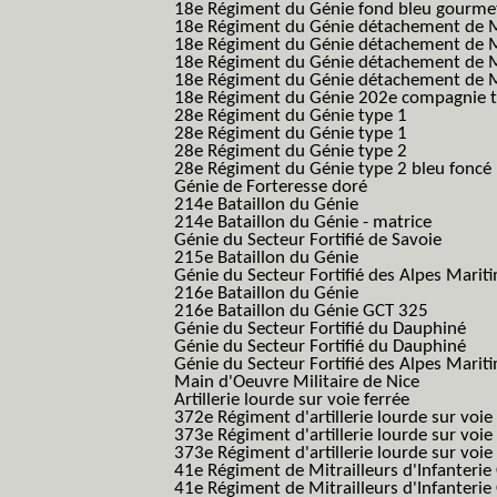
18e Régiment du Génie fond bleu gourme
18e Régiment du Génie détachement de M
18e Régiment du Génie détachement de M
18e Régiment du Génie détachement de Me
18e Régiment du Génie détachement de Me
18e Régiment du Génie 202e compagnie t
28e Régiment du Génie type 1
28e Régiment du Génie type 1
28e Régiment du Génie type 2
28e Régiment du Génie type 2 bleu foncé
Génie de Forteresse doré
214e Bataillon du Génie
214e Bataillon du Génie - matrice
Génie du Secteur Fortifié de Savoie
215e Bataillon du Génie
Génie du Secteur Fortifié des Alpes Marit
216e Bataillon du Génie
216e Bataillon du Génie GCT 325
Génie du Secteur Fortifié du Dauphiné
Génie du Secteur Fortifié du Dauphiné
Génie du Secteur Fortifié des Alpes Marit
Main d'Oeuvre Militaire de Nice
Artillerie lourde sur voie ferrée
372e Régiment d'artillerie lourde sur voie
373e Régiment d'artillerie lourde sur voie
373e Régiment d'artillerie lourde sur voie f
41e Régiment de Mitrailleurs d'Infanterie
41e Régiment de Mitrailleurs d'Infanterie