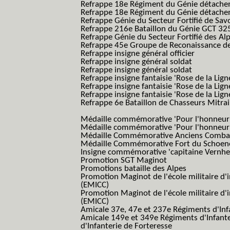
Refrappe 18e Régiment du Génie détach
Refrappe 18e Régiment du Génie détache
Refrappe Génie du Secteur Fortifié de Sav
Refrappe 216e Bataillon du Génie GCT 32
Refrappe Génie du Secteur Fortifié des Al
Refrappe 45e Groupe de Reconaissance de 
Refrappe insigne général officier
Refrappe insigne général soldat
Refrappe insigne général soldat
Refrappe insigne fantaisie 'Rose de la Lig
Refrappe insigne fantaisie 'Rose de la Li
Refrappe insigne fantaisie 'Rose de la Li
Refrappe 6e Bataillon de Chasseurs Mitrail
(Reme R BCM B.C.M.)
Médaille commémorative 'Pour l'honneur e
Médaille commémorative 'Pour l'honneur e
Médaille Commémorative Anciens Combatt
Médaille Commémorative Fort du Schoe
Insigne commémorative 'capitaine Vernhe
Promotion SGT Maginot
Promotions bataille des Alpes
Promotion Maginot de l'école militaire d'
(EMICC)
Promotion Maginot de l'école militaire d'
(EMICC)
Amicale 37e, 47e et 237e Régiments d'Inf
Amicale 149e et 349e Régiments d'Infant
d'Infanterie de Forteresse