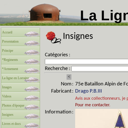
La Lig
Accueil
Insignes
Presentation
Principe
Catégories :
*Regiments
Recherche :
*Armement
<
La ligne en Lorraine
Nom
:
75e Bataillon Alpin de F
Images
Fabricant
:
Drago P.B.III
Videos
Avis aux collectionneurs, je 
Pour me contacter
.
Photos d'époque
Information
:
Insignes
Livres et docs