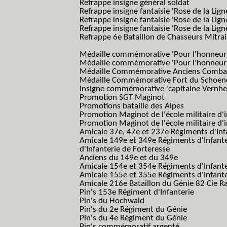
Refrappe insigne général soldat
Refrappe insigne fantaisie 'Rose de la Lig
Refrappe insigne fantaisie 'Rose de la Li
Refrappe insigne fantaisie 'Rose de la Li
Refrappe 6e Bataillon de Chasseurs Mitrail
BCM B.C.M.)
Médaille commémorative 'Pour l'honneur e
Médaille commémorative 'Pour l'honneur e
Médaille Commémorative Anciens Combatt
Médaille Commémorative Fort du Schoe
Insigne commémorative 'capitaine Vernhe
Promotion SGT Maginot
Promotions bataille des Alpes
Promotion Maginot de l'école militaire d'
Promotion Maginot de l'école militaire d'
Amicale 37e, 47e et 237e Régiments d'Inf
Amicale 149e et 349e Régiments d'Infant
d'Infanterie de Forteresse
Anciens du 149e et du 349e
Amicale 154e et 354e Régiments d'Infante
Amicale 155e et 355e Régiments d'Infante
Amicale 216e Bataillon du Génie 82 Cie R
Pin's 153e Régiment d'Infanterie
Pin's du Hochwald
Pin's du 2e Régiment du Génie
Pin's du 4e Régiment du Génie
Pin's commémoratif argenté