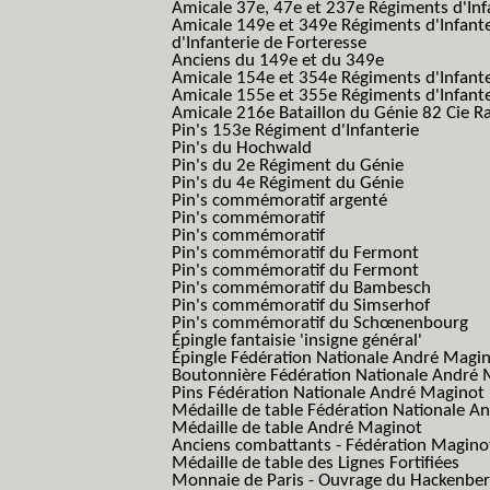
Amicale 37e, 47e et 237e Régiments d'Inf
Amicale 149e et 349e Régiments d'Infant
d'Infanterie de Forteresse
Anciens du 149e et du 349e
Amicale 154e et 354e Régiments d'Infante
Amicale 155e et 355e Régiments d'Infante
Amicale 216e Bataillon du Génie 82 Cie R
Pin's 153e Régiment d'Infanterie
Pin's du Hochwald
Pin's du 2e Régiment du Génie
Pin's du 4e Régiment du Génie
Pin's commémoratif argenté
Pin's commémoratif
Pin's commémoratif
Pin's commémoratif du Fermont
Pin's commémoratif du Fermont
Pin's commémoratif du Bambesch
Pin's commémoratif du Simserhof
Pin's commémoratif du Schœnenbourg
Épingle fantaisie 'insigne général'
Épingle Fédération Nationale André Magi
Boutonnière Fédération Nationale André 
Pins Fédération Nationale André Maginot
Médaille de table Fédération Nationale A
Médaille de table André Maginot
Anciens combattants - Fédération Magino
Médaille de table des Lignes Fortifiées
Monnaie de Paris - Ouvrage du Hackenbe