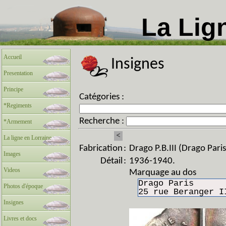
La Lig
Accueil
Insignes
Presentation
Principe
Catégories :
*Regiments
Recherche :
*Armement
<
La ligne en Lorraine
Fabrication
:
Drago P.B.III (Drago Paris
Images
Détail
:
1936-1940.
Videos
Marquage au dos
Drago Paris
Photos d'époque
25 rue Beranger I
Insignes
Livres et docs