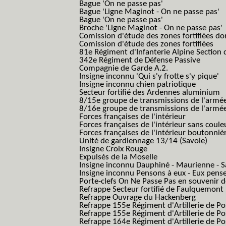
Bague 'On ne passe pas'
Bague 'Ligne Maginot - On ne passe pas'
Bague 'On ne passe pas'
Broche 'Ligne Maginot - On ne passe pas'
Comission d'étude des zones fortifiées do
Comission d'étude des zones fortifiées
81e Régiment d'Infanterie Alpine Section d
342e Régiment de Défense Passive
Compagnie de Garde A.2.
Insigne inconnu 'Qui s'y frotte s'y pique'
Insigne inconnu chien patriotique
Secteur fortifié des Ardennes aluminium
8/15e groupe de transmissions de l'armée
8/16e groupe de transmissions de l'armée
Forces françaises de l'intérieur
Forces françaises de l'intérieur sans coule
Forces françaises de l'intérieur boutonniè
Unité de gardiennage 13/14 (Savoie)
Insigne Croix Rouge
Expulsés de la Moselle
Insigne inconnu Dauphiné - Maurienne - S
Insigne inconnu Pensons à eux - Eux pens
Porte-clefs On Ne Passe Pas en souvenir 
Refrappe Secteur fortifié de Faulquemont
Refrappe Ouvrage du Hackenberg
Refrappe 155e Régiment d'Artillerie de P
Refrappe 155e Régiment d'Artillerie de Po
Refrappe 164e Régiment d'Artillerie de Po