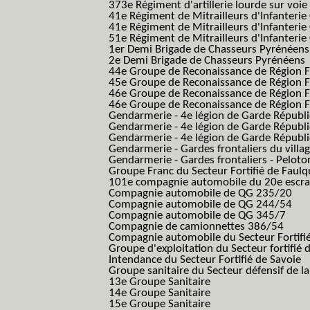
373e Régiment d'artillerie lourde sur voie f
41e Régiment de Mitrailleurs d'Infanterie
41e Régiment de Mitrailleurs d'Infanterie
51e Régiment de Mitrailleurs d'Infanterie
1er Demi Brigade de Chasseurs Pyrénéens
2e Demi Brigade de Chasseurs Pyrénéens
44e Groupe de Reconaissance de Région Fo
45e Groupe de Reconaissance de Région Fo
46e Groupe de Reconaissance de Région Fo
46e Groupe de Reconaissance de Région F
Gendarmerie - 4e légion de Garde Républ
Gendarmerie - 4e légion de Garde Républic
Gendarmerie - 4e légion de Garde Républic
Gendarmerie - Gardes frontaliers du villa
Gendarmerie - Gardes frontaliers - Pelot
Groupe Franc du Secteur Fortifié de Fau
101e compagnie automobile du 20e escra
Compagnie automobile de QG 235/20
Compagnie automobile de QG 244/54
Compagnie automobile de QG 345/7
Compagnie de camionnettes 386/54
Compagnie automobile du Secteur Fortifi
Groupe d'exploitation du Secteur fortifié 
Intendance du Secteur Fortifié de Savoie
Groupe sanitaire du Secteur défensif de la
13e Groupe Sanitaire
14e Groupe Sanitaire
15e Groupe Sanitaire