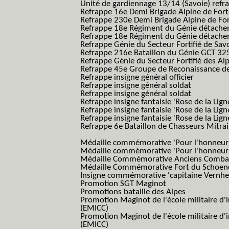
Unité de gardiennage 13/14 (Savoie) refr
Refrappe 16e Demi Brigade Alpine de For
Refrappe 230e Demi Brigade Alpine de Fo
Refrappe 18e Régiment du Génie détach
Refrappe 18e Régiment du Génie détache
Refrappe Génie du Secteur Fortifié de Sav
Refrappe 216e Bataillon du Génie GCT 32
Refrappe Génie du Secteur Fortifié des Al
Refrappe 45e Groupe de Reconaissance de 
Refrappe insigne général officier
Refrappe insigne général soldat
Refrappe insigne général soldat
Refrappe insigne fantaisie 'Rose de la Lig
Refrappe insigne fantaisie 'Rose de la Li
Refrappe insigne fantaisie 'Rose de la Li
Refrappe 6e Bataillon de Chasseurs Mitrail
(Reme R BCM B.C.M.)
Médaille commémorative 'Pour l'honneur e
Médaille commémorative 'Pour l'honneur e
Médaille Commémorative Anciens Combatt
Médaille Commémorative Fort du Schoe
Insigne commémorative 'capitaine Vernhe
Promotion SGT Maginot
Promotions bataille des Alpes
Promotion Maginot de l'école militaire d'
(EMICC)
Promotion Maginot de l'école militaire d'
(EMICC)