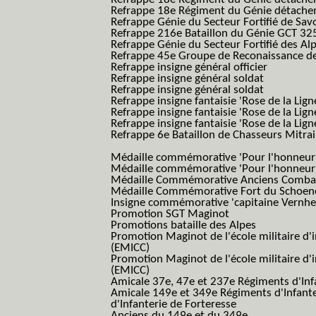
Refrappe 18e Régiment du Génie détache
Refrappe Génie du Secteur Fortifié de Sav
Refrappe 216e Bataillon du Génie GCT 32
Refrappe Génie du Secteur Fortifié des Al
Refrappe 45e Groupe de Reconaissance de 
Refrappe insigne général officier
Refrappe insigne général soldat
Refrappe insigne général soldat
Refrappe insigne fantaisie 'Rose de la Lig
Refrappe insigne fantaisie 'Rose de la Li
Refrappe insigne fantaisie 'Rose de la Li
Refrappe 6e Bataillon de Chasseurs Mitrail
(Reme R BCM B.C.M.)
Médaille commémorative 'Pour l'honneur e
Médaille commémorative 'Pour l'honneur e
Médaille Commémorative Anciens Combatt
Médaille Commémorative Fort du Schoe
Insigne commémorative 'capitaine Vernhe
Promotion SGT Maginot
Promotions bataille des Alpes
Promotion Maginot de l'école militaire d'
(EMICC)
Promotion Maginot de l'école militaire d'
(EMICC)
Amicale 37e, 47e et 237e Régiments d'Inf
Amicale 149e et 349e Régiments d'Infant
d'Infanterie de Forteresse
Anciens du 149e et du 349e