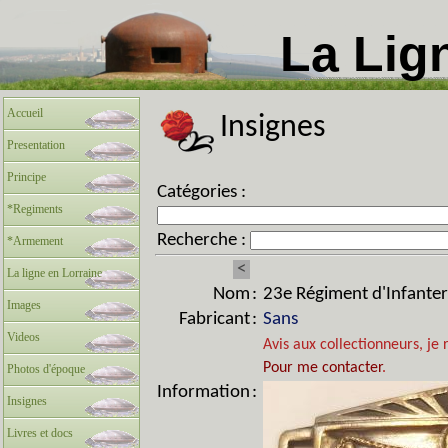
La Lig
Accueil
Insignes
Presentation
Principe
Catégories :
*Regiments
Recherche :
*Armement
<
La ligne en Lorraine
Nom
:
23e Régiment d'Infante
Images
Fabricant
:
Sans
Videos
Avis aux collectionneurs, je 
Pour me contacter
.
Photos d'époque
Information
:
Insignes
Livres et docs