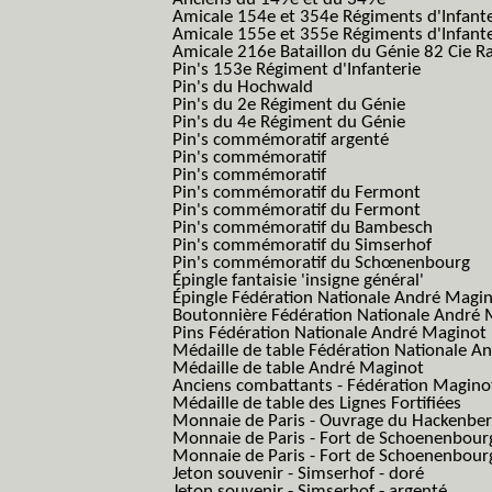
Amicale 154e et 354e Régiments d'Infante
Amicale 155e et 355e Régiments d'Infante
Amicale 216e Bataillon du Génie 82 Cie R
Pin's 153e Régiment d'Infanterie
Pin's du Hochwald
Pin's du 2e Régiment du Génie
Pin's du 4e Régiment du Génie
Pin's commémoratif argenté
Pin's commémoratif
Pin's commémoratif
Pin's commémoratif du Fermont
Pin's commémoratif du Fermont
Pin's commémoratif du Bambesch
Pin's commémoratif du Simserhof
Pin's commémoratif du Schœnenbourg
Épingle fantaisie 'insigne général'
Épingle Fédération Nationale André Magi
Boutonnière Fédération Nationale André 
Pins Fédération Nationale André Maginot
Médaille de table Fédération Nationale A
Médaille de table André Maginot
Anciens combattants - Fédération Magino
Médaille de table des Lignes Fortifiées
Monnaie de Paris - Ouvrage du Hackenbe
Monnaie de Paris - Fort de Schoenenbour
Monnaie de Paris - Fort de Schoenenbour
Jeton souvenir - Simserhof - doré
Jeton souvenir - Simserhof - argenté