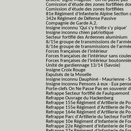
Comission d'étude des zones fortifiées do
Comission d'étude des zones fortifiées
81e Régiment d'Infanterie Alpine Section d
342e Régiment de Défense Passive
Compagnie de Garde A.2.
Insigne inconnu 'Qui s'y frotte s'y pique'
Insigne inconnu chien patriotique
Secteur fortifié des Ardennes aluminium
8/15e groupe de transmissions de l'armée
8/16e groupe de transmissions de l'armée
Forces françaises de l'intérieur
Forces françaises de l'intérieur sans coule
Forces françaises de l'intérieur boutonniè
Unité de gardiennage 13/14 (Savoie)
Insigne Croix Rouge
Expulsés de la Moselle
Insigne inconnu Dauphiné - Maurienne - S
Insigne inconnu Pensons à eux - Eux pens
Porte-clefs On Ne Passe Pas en souvenir 
Refrappe Secteur fortifié de Faulquemont
Refrappe Ouvrage du Hackenberg
Refrappe 155e Régiment d'Artillerie de P
Refrappe 155e Régiment d'Artillerie de Po
Refrappe 164e Régiment d'Artillerie de Po
Refrappe Parc d'Artillerie du Secteur Forti
Refrappe 10e Régiment d'Infanterie de Fo
Refrappe 22e Régiment d'Infanterie de For
Refrappe 37e Régiment d'Infanterie de Fo