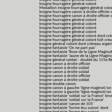
Insigne fourragère général coloré
Medaillon insigne fourragère général colo
Insigne fourragère canon à droite officie
Insigne fourragère canon à droite officie
Insigne fourragère général coloré
Insigne fourragère général coloré
Insigne fourragère général coloré
Insigne fourragère général coloré
Insigne fourragère général coloré doré cr
Insigne fourragère général coloré toit cre
Insigne général coloré doré créneau argen
Insigne fantaisie 'On ne part pas'
Insigne fantaisie 'Rose de la Ligne Maginot
Insigne fantaisie 'Jaune de la Ligne Magino
Insigne général soldat - doublé du 155e R
Insigne canon à droite officier
Insigne canon à droite soldat
Insigne canon à droite soldat
Insigne canon à droite officier
Insigne canon à droite soldat
Insigne double canon
Insigne canon à gauche 'ligne maginot/o
Insigne canon à gauche 'ligne maginot/o
Insigne fantaisie 'soldat sur la France' br
Insigne fantaisie 'soldat sur la France'
Insigne fantaisie 'canon de 105'
Insigne fantaisie 'forme écu suisse' doré
Insigne fantaisie 'forme écu suisse'