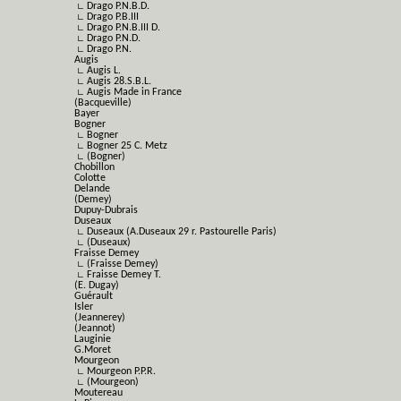
∟ Drago P.N.B.D.
∟ Drago P.B.III
∟ Drago P.N.B.III D.
∟ Drago P.N.D.
∟ Drago P.N.
Augis
∟ Augis L.
∟ Augis 28.S.B.L.
∟ Augis Made in France
(Bacqueville)
Bayer
Bogner
∟ Bogner
∟ Bogner 25 C. Metz
∟ (Bogner)
Chobillon
Colotte
Delande
(Demey)
Dupuy-Dubrais
Duseaux
∟ Duseaux (A.Duseaux 29 r. Pastourelle Paris)
∟ (Duseaux)
Fraisse Demey
∟ (Fraisse Demey)
∟ Fraisse Demey T.
(E. Dugay)
Guérault
Isler
(Jeannerey)
(Jeannot)
Lauginie
G.Moret
Mourgeon
∟ Mourgeon P.P.R.
∟ (Mourgeon)
Moutereau