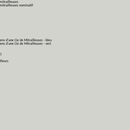
mitrailleuses
mitrailleuses nominatif
ens d'une Cie de Mitrailleuses - bleu
ns d'une Cie de Mitrailleuses - vert
t)
lleurs