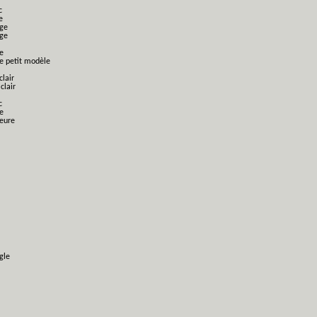
c
e
nge
nge
e
ge petit modèle
clair
clair
c
e
ieure
gle