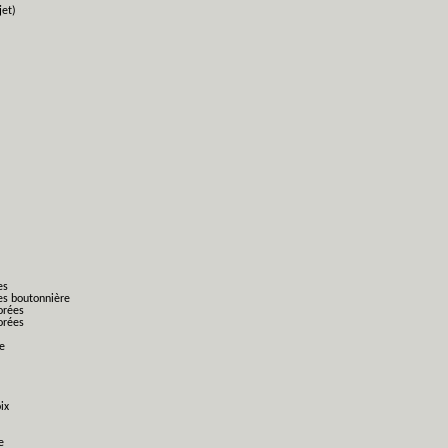
jet)
es
es boutonnière
orées
orées
ge
ix
e