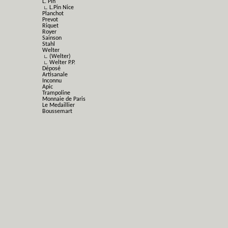
L. Pin
∟ L.Pin Nice
Planchot
Prevot
Riquet
Royer
Sainson
Stahl
Welter
∟ (Welter)
∟ Welter P.P.
Déposé
Artisanale
Inconnu
Apic
Trampoline
Monnaie de Paris
Le Medaillier
Boussemart