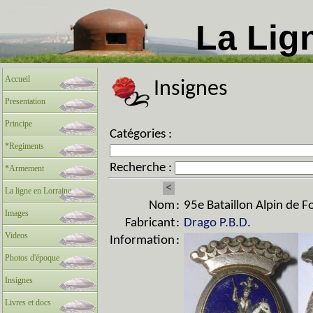
La Lig
Accueil
Insignes
Presentation
Principe
Catégories :
*Regiments
Recherche :
*Armement
<
La ligne en Lorraine
Nom
:
95e Bataillon Alpin de F
Images
Fabricant
:
Drago P.B.D.
Videos
Information
:
Photos d'époque
Insignes
Livres et docs