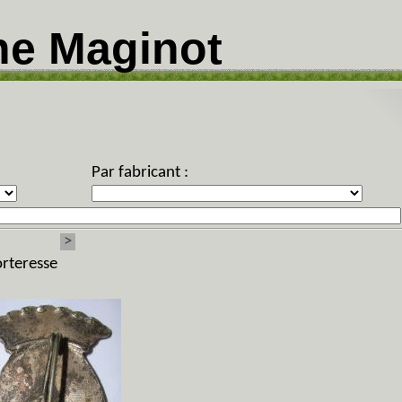
ne Maginot
Par fabricant :
>
orteresse