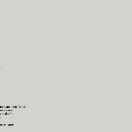
e
bandeau bleu foncé
nne dorée
nne dorée
e
esse ligné