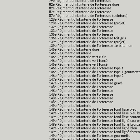
79e Régiment d'Infanterie de Forteresse
82e Régiment d'Infanterie de Forteresse doré
82e Régiment d'Infanterie de Forteresse
87e Régiment d'Infanterie de Forteresse
87e Régiment d'Infanterie de Forteresse (peinture)
128e Régiment d'Infanterie de Forteresse
128e Régiment d'Infanterie de Forteresse (projet)
132e Régiment d'Infanterie de Forteresse
133e Régiment d'Infanterie de Forteresse
136e Régiment d'Infanterie de Forteresse
136e Régiment d'Infanterie de Forteresse toit gris
139e Régiment d'Infanterie de Forteresse (projet)
139e Régiment d'Infanterie de Forteresse 1e bataillon
146e Régiment d'Infanterie doré
146e Régiment d'Infanterie
146e Régiment d'Infanterie vert clair
146e Régiment d'Infanterie vert foncé
146e Régiment d'Infanterie vert foncé
146e Régiment d'Infanterie de Forteresse type 1
146e Régiment d'Infanterie de Forteresse type 1 gourmett
146e Régiment d'Infanterie de Forteresse type 2
147e Régiment d'Infanterie de Forteresse
147e Régiment d'Infanterie de Forteresse gravé
148e Régiment d'Infanterie de Forteresse
148e Régiment d'Infanterie de Forteresse
148e Régiment d'Infanterie de Forteresse
148e Régiment d'Infanterie de Forteresse
148e Régiment d'Infanterie de Forteresse
149e Régiment d'Infanterie
149e Régiment d'Infanterie de Forteresse fond lisse bleu
149e Régiment d'Infanterie de Forteresse fond lisse bleu 
149e Régiment d'Infanterie de Forteresse fond lisse couro
149e Régiment d'Infanterie de Forteresse fond ligné couro
149e Régiment d'Infanterie de Forteresse fond ligné bronz
149e Régiment d'Infanterie de Forteresse fond ligné bleu
149e Régiment d'Infanterie de Forteresse fond ligné forter
149e Régiment d'Infanterie de Forteresse gourmette
149e Régiment d'Infanterie de Forteresse gourmette