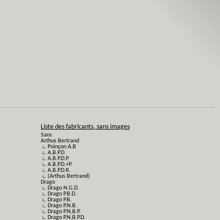
Liste des fabricants, sans images
Sans
Arthus Bertrand
∟ Poinçon A.B
∟ A.B.P.D.
∟ A.B.P.D.P.
∟ A.B.P.D.+P.
∟ A.B.P.D.R.
∟ (Arthus Bertrand)
Drago
∟ Drago N.G.D.
∟ Drago P.B.D.
∟ Drago P.B.
∟ Drago P.N.B.
∟ Drago P.N.B.P.
∟ Drago P.N.B.P.D.