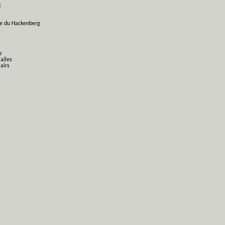
t
ge du Hackenberg
r
 ailes
airs