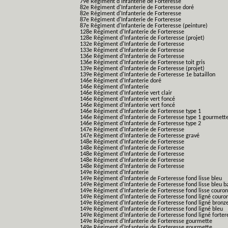
79e Régiment d'Infanterie de Forteresse
82e Régiment d'Infanterie de Forteresse doré
82e Régiment d'Infanterie de Forteresse
87e Régiment d'Infanterie de Forteresse
87e Régiment d'Infanterie de Forteresse (peinture)
128e Régiment d'Infanterie de Forteresse
128e Régiment d'Infanterie de Forteresse (projet)
132e Régiment d'Infanterie de Forteresse
133e Régiment d'Infanterie de Forteresse
136e Régiment d'Infanterie de Forteresse
136e Régiment d'Infanterie de Forteresse toit gris
139e Régiment d'Infanterie de Forteresse (projet)
139e Régiment d'Infanterie de Forteresse 1e bataillon
146e Régiment d'Infanterie doré
146e Régiment d'Infanterie
146e Régiment d'Infanterie vert clair
146e Régiment d'Infanterie vert foncé
146e Régiment d'Infanterie vert foncé
146e Régiment d'Infanterie de Forteresse type 1
146e Régiment d'Infanterie de Forteresse type 1 gourmett
146e Régiment d'Infanterie de Forteresse type 2
147e Régiment d'Infanterie de Forteresse
147e Régiment d'Infanterie de Forteresse gravé
148e Régiment d'Infanterie de Forteresse
148e Régiment d'Infanterie de Forteresse
148e Régiment d'Infanterie de Forteresse
148e Régiment d'Infanterie de Forteresse
148e Régiment d'Infanterie de Forteresse
149e Régiment d'Infanterie
149e Régiment d'Infanterie de Forteresse fond lisse bleu
149e Régiment d'Infanterie de Forteresse fond lisse bleu 
149e Régiment d'Infanterie de Forteresse fond lisse couro
149e Régiment d'Infanterie de Forteresse fond ligné couro
149e Régiment d'Infanterie de Forteresse fond ligné bronz
149e Régiment d'Infanterie de Forteresse fond ligné bleu
149e Régiment d'Infanterie de Forteresse fond ligné forter
149e Régiment d'Infanterie de Forteresse gourmette
149e Régiment d'Infanterie de Forteresse gourmette