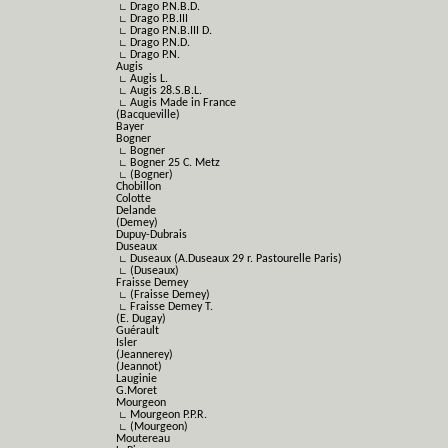
∟ Drago P.N.B.D.
∟ Drago P.B.III
∟ Drago P.N.B.III D.
∟ Drago P.N.D.
∟ Drago P.N.
Augis
∟ Augis L.
∟ Augis 28.S.B.L.
∟ Augis Made in France
(Bacqueville)
Bayer
Bogner
∟ Bogner
∟ Bogner 25 C. Metz
∟ (Bogner)
Chobillon
Colotte
Delande
(Demey)
Dupuy-Dubrais
Duseaux
∟ Duseaux (A.Duseaux 29 r. Pastourelle Paris)
∟ (Duseaux)
Fraisse Demey
∟ (Fraisse Demey)
∟ Fraisse Demey T.
(E. Dugay)
Guérault
Isler
(Jeannerey)
(Jeannot)
Lauginie
G.Moret
Mourgeon
∟ Mourgeon P.P.R.
∟ (Mourgeon)
Moutereau