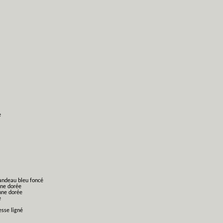
e
bandeau bleu foncé
nne dorée
nne dorée
e
esse ligné