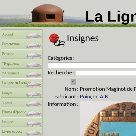
La Lig
Accueil
Insignes
Presentation
Principe
Catégories :
*Regiments
Recherche :
*Armement
<
La ligne en Lorraine
Nom
:
Promotion Maginot de l'é
Images
Fabricant
:
Poinçon A.B
Videos
Information
:
Photos d'époque
Insignes
Livres et docs