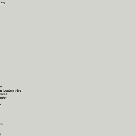
jet)
es
es boutonnière
orées
orées
ge
ix
e