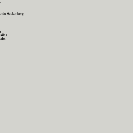
t
ge du Hackenberg
r
 ailes
airs