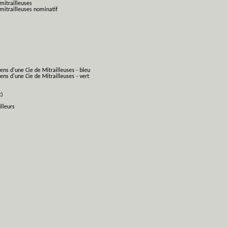
mitrailleuses
mitrailleuses nominatif
ens d'une Cie de Mitrailleuses - bleu
ns d'une Cie de Mitrailleuses - vert
t)
lleurs