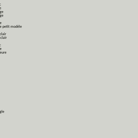
c
e
nge
nge
e
ge petit modèle
clair
clair
c
e
ieure
gle