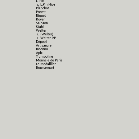
L. Pin
∟ L.Pin Nice
Planchot
Prevot
Riquet
Royer
Sainson
Stahl
Welter
∟ (Welter)
∟ Welter P.P.
Déposé
Artisanale
Inconnu
Apic
Trampoline
Monnaie de Paris
Le Medaillier
Boussemart