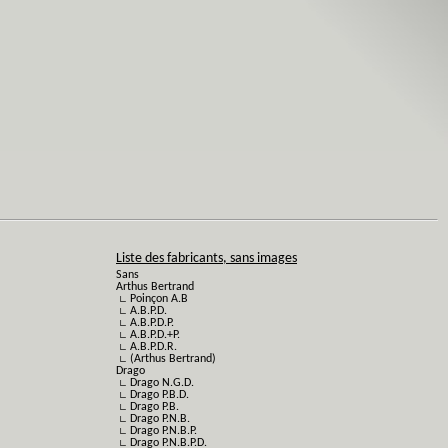
Liste des fabricants, sans images
Sans
Arthus Bertrand
∟ Poinçon A.B
∟ A.B.P.D.
∟ A.B.P.D.P.
∟ A.B.P.D.+P.
∟ A.B.P.D.R.
∟ (Arthus Bertrand)
Drago
∟ Drago N.G.D.
∟ Drago P.B.D.
∟ Drago P.B.
∟ Drago P.N.B.
∟ Drago P.N.B.P.
∟ Drago P.N.B.P.D.