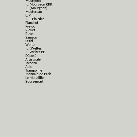
Mourgeon
∟ Mourgeon P.P.R.
∟ (Mourgeon)
Moutereau
L. Pin
∟ L.Pin Nice
Planchot
Prevot
Riquet
Royer
Sainson
Stahl
Welter
∟ (Welter)
∟ Welter P.P.
Déposé
Artisanale
Inconnu
Apic
Trampoline
Monnaie de Paris
Le Medaillier
Boussemart