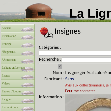
La Lig
Accueil
Insignes
Presentation
Principe
Catégories :
*Regiments
Recherche :
*Armement
<
La ligne en Lorraine
Nom
:
Insigne général coloré 
Images
Fabricant
:
Sans
Videos
Avis aux collectionneurs, je 
Pour me contacter
.
Photos d'époque
Information
:
Insignes
Livres et docs