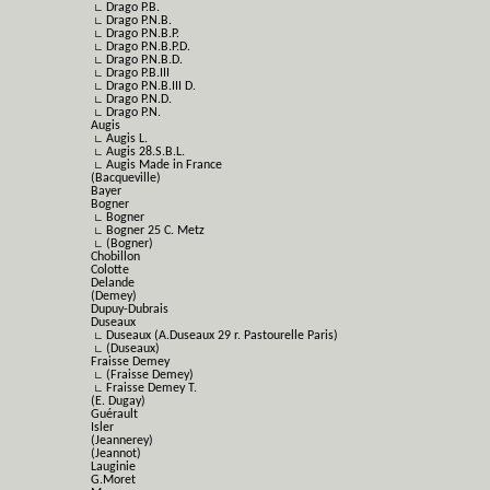
∟ Drago P.B.
∟ Drago P.N.B.
∟ Drago P.N.B.P.
∟ Drago P.N.B.P.D.
∟ Drago P.N.B.D.
∟ Drago P.B.III
∟ Drago P.N.B.III D.
∟ Drago P.N.D.
∟ Drago P.N.
Augis
∟ Augis L.
∟ Augis 28.S.B.L.
∟ Augis Made in France
(Bacqueville)
Bayer
Bogner
∟ Bogner
∟ Bogner 25 C. Metz
∟ (Bogner)
Chobillon
Colotte
Delande
(Demey)
Dupuy-Dubrais
Duseaux
∟ Duseaux (A.Duseaux 29 r. Pastourelle Paris)
∟ (Duseaux)
Fraisse Demey
∟ (Fraisse Demey)
∟ Fraisse Demey T.
(E. Dugay)
Guérault
Isler
(Jeannerey)
(Jeannot)
Lauginie
G.Moret