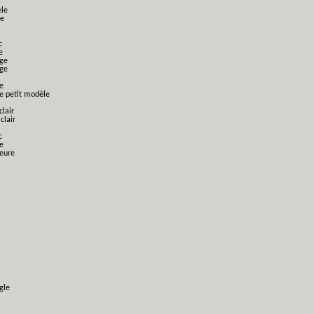
èle
le
c
e
nge
nge
e
ge petit modèle
clair
clair
c
e
ieure
gle