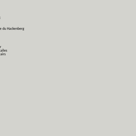
t
ge du Hackenberg
r
 ailes
airs