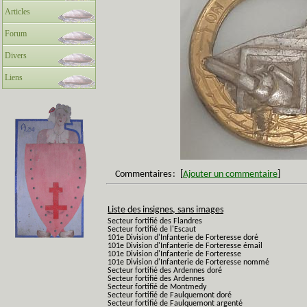
Articles
Forum
Divers
Liens
Commentaires
:
[
Ajouter un commentaire
]
Liste des insignes, sans images
Secteur fortifié des Flandres
Secteur fortifié de l'Escaut
101e Division d'Infanterie de Forteresse doré
101e Division d'Infanterie de Forteresse émail
101e Division d'Infanterie de Forteresse
101e Division d'Infanterie de Forteresse nommé
Secteur fortifié des Ardennes doré
Secteur fortifié des Ardennes
Secteur fortifié de Montmedy
Secteur fortifié de Faulquemont doré
Secteur fortifié de Faulquemont argenté