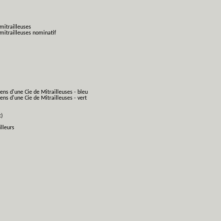
mitrailleuses
mitrailleuses nominatif
ens d'une Cie de Mitrailleuses - bleu
ns d'une Cie de Mitrailleuses - vert
t)
lleurs