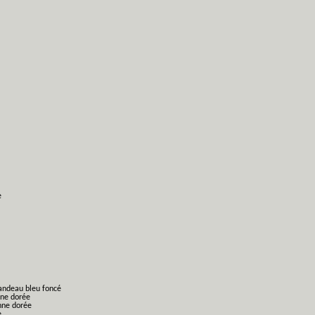
e
bandeau bleu foncé
nne dorée
nne dorée
e