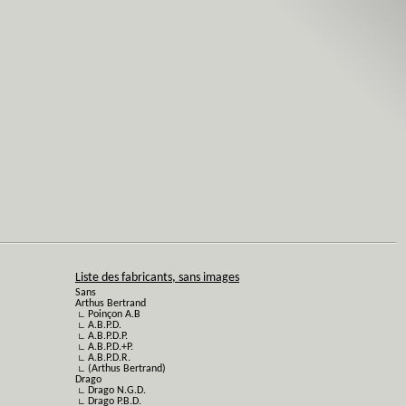
Liste des fabricants, sans images
Sans
Arthus Bertrand
∟ Poinçon A.B
∟ A.B.P.D.
∟ A.B.P.D.P.
∟ A.B.P.D.+P.
∟ A.B.P.D.R.
∟ (Arthus Bertrand)
Drago
∟ Drago N.G.D.
∟ Drago P.B.D.