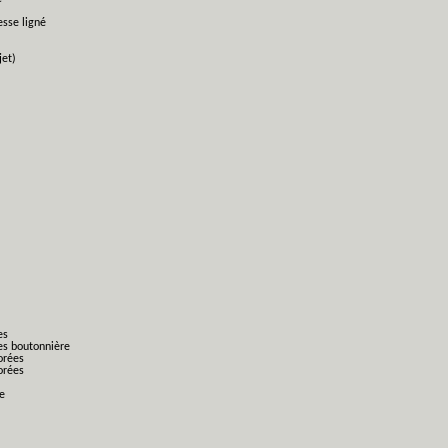
esse ligné
jet)
es
es boutonnière
orées
orées
ge