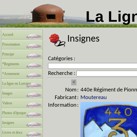
La Lig
Accueil
Insignes
Presentation
Principe
Catégories :
*Regiments
Recherche :
*Armement
<
La ligne en Lorraine
Nom
:
440e Régiment de Pionni
Images
Fabricant
:
Moutereau
Videos
Information
:
Photos d'époque
Insignes
Livres et docs