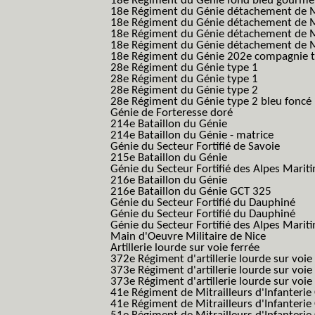
18e Régiment du Génie fond bleu gourme
18e Régiment du Génie détachement de M
18e Régiment du Génie détachement de M
18e Régiment du Génie détachement de Me
18e Régiment du Génie détachement de Me
18e Régiment du Génie 202e compagnie t
28e Régiment du Génie type 1
28e Régiment du Génie type 1
28e Régiment du Génie type 2
28e Régiment du Génie type 2 bleu foncé
Génie de Forteresse doré
214e Bataillon du Génie
214e Bataillon du Génie - matrice
Génie du Secteur Fortifié de Savoie
215e Bataillon du Génie
Génie du Secteur Fortifié des Alpes Marit
216e Bataillon du Génie
216e Bataillon du Génie GCT 325
Génie du Secteur Fortifié du Dauphiné
Génie du Secteur Fortifié du Dauphiné
Génie du Secteur Fortifié des Alpes Marit
Main d'Oeuvre Militaire de Nice
Artillerie lourde sur voie ferrée
372e Régiment d'artillerie lourde sur voie
373e Régiment d'artillerie lourde sur voie
373e Régiment d'artillerie lourde sur voie f
41e Régiment de Mitrailleurs d'Infanterie
41e Régiment de Mitrailleurs d'Infanterie