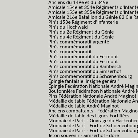
Anciens du 149e et du 349e
Amicale 154e et 354e Régiments d'Infante
Amicale 155e et 355e Régiments d'Infante
Amicale 216e Bataillon du Génie 82 Cie R
Pin's 153e Régiment d'Infanterie
Pin's du Hochwald
Pin's du 2e Régiment du Génie
Pin's du 4e Régiment du Génie
Pin's commémoratif argenté
Pin's commémoratif
Pin's commémoratif
Pin's commémoratif du Fermont
Pin's commémoratif du Fermont
Pin's commémoratif du Bambesch
Pin's commémoratif du Simserhof
Pin's commémoratif du Schœnenbourg
Épingle fantaisie 'insigne général'
Épingle Fédération Nationale André Magi
Boutonnière Fédération Nationale André 
Pins Fédération Nationale André Maginot
Médaille de table Fédération Nationale A
Médaille de table André Maginot
Anciens combattants - Fédération Magino
Médaille de table des Lignes Fortifiées
Monnaie de Paris - Ouvrage du Hackenbe
Monnaie de Paris - Fort de Schoenenbour
Monnaie de Paris - Fort de Schoenenbour
Jeton souvenir - Simserhof - doré