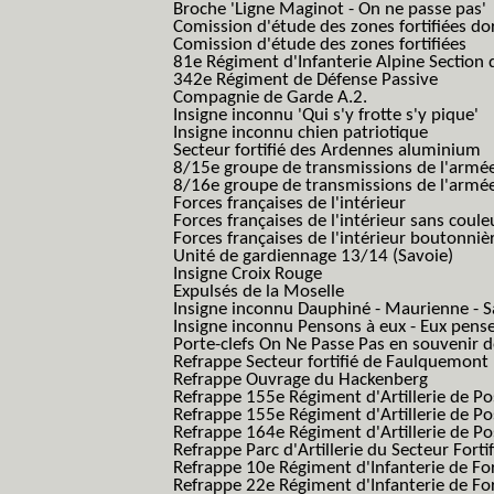
Broche 'Ligne Maginot - On ne passe pas'
Comission d'étude des zones fortifiées do
Comission d'étude des zones fortifiées
81e Régiment d'Infanterie Alpine Section d
342e Régiment de Défense Passive
Compagnie de Garde A.2.
Insigne inconnu 'Qui s'y frotte s'y pique'
Insigne inconnu chien patriotique
Secteur fortifié des Ardennes aluminium
8/15e groupe de transmissions de l'armée
8/16e groupe de transmissions de l'armée
Forces françaises de l'intérieur
Forces françaises de l'intérieur sans coule
Forces françaises de l'intérieur boutonniè
Unité de gardiennage 13/14 (Savoie)
Insigne Croix Rouge
Expulsés de la Moselle
Insigne inconnu Dauphiné - Maurienne - S
Insigne inconnu Pensons à eux - Eux pens
Porte-clefs On Ne Passe Pas en souvenir 
Refrappe Secteur fortifié de Faulquemont
Refrappe Ouvrage du Hackenberg
Refrappe 155e Régiment d'Artillerie de P
Refrappe 155e Régiment d'Artillerie de Po
Refrappe 164e Régiment d'Artillerie de Po
Refrappe Parc d'Artillerie du Secteur Forti
Refrappe 10e Régiment d'Infanterie de Fo
Refrappe 22e Régiment d'Infanterie de For