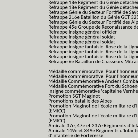
Refrappe 18e Régiment du Génie détach
Refrappe 18e Régiment du Génie détache
Refrappe Génie du Secteur Fortifié de Sav
Refrappe 216e Bataillon du Génie GCT 32
Refrappe Génie du Secteur Fortifié des Al
Refrappe 45e Groupe de Reconaissance de 
Refrappe insigne général officier
Refrappe insigne général soldat
Refrappe insigne général soldat
Refrappe insigne fantaisie 'Rose de la Lig
Refrappe insigne fantaisie 'Rose de la Li
Refrappe insigne fantaisie 'Rose de la Li
Refrappe 6e Bataillon de Chasseurs Mitrail
(Reme R BCM B.C.M.)
Médaille commémorative 'Pour l'honneur e
Médaille commémorative 'Pour l'honneur e
Médaille Commémorative Anciens Combatt
Médaille Commémorative Fort du Schoe
Insigne commémorative 'capitaine Vernhe
Promotion SGT Maginot
Promotions bataille des Alpes
Promotion Maginot de l'école militaire d'
(EMICC)
Promotion Maginot de l'école militaire d'
(EMICC)
Amicale 37e, 47e et 237e Régiments d'Inf
Amicale 149e et 349e Régiments d'Infant
d'Infanterie de Forteresse