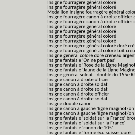
Insigne fourragère général coloré
Insigne fourragère général coloré
Medaillon insigne fourragère général colo
Insigne fourragère canon à droite officie
Insigne fourragère canon à droite officie
Insigne fourragère général coloré
Insigne fourragère général coloré
Insigne fourragère général coloré
Insigne fourragère général coloré
Insigne fourragère général coloré doré cr
Insigne fourragère général coloré toit cre
Insigne général coloré doré créneau argen
Insigne fantaisie 'On ne part pas'
Insigne fantaisie 'Rose de la Ligne Maginot
Insigne fantaisie 'Jaune de la Ligne Magino
Insigne général soldat - doublé du 155e R
Insigne canon à droite officier
Insigne canon à droite soldat
Insigne canon à droite soldat
Insigne canon à droite officier
Insigne canon à droite soldat
Insigne double canon
Insigne canon à gauche 'ligne maginot/o
Insigne canon à gauche 'ligne maginot/o
Insigne fantaisie 'soldat sur la France' br
Insigne fantaisie 'soldat sur la France'
Insigne fantaisie 'canon de 105'
Insigne fantaisie 'forme écu suisse' doré