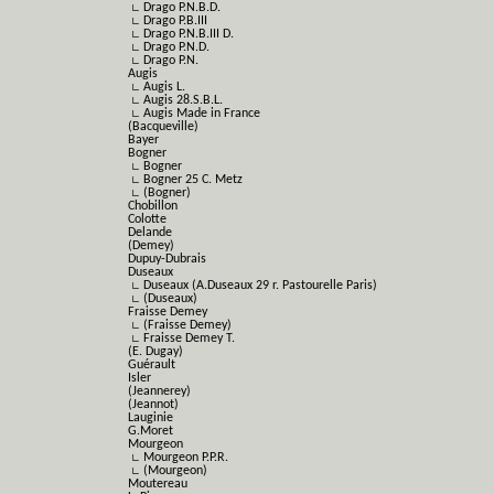
∟ Drago P.N.B.D.
∟ Drago P.B.III
∟ Drago P.N.B.III D.
∟ Drago P.N.D.
∟ Drago P.N.
Augis
∟ Augis L.
∟ Augis 28.S.B.L.
∟ Augis Made in France
(Bacqueville)
Bayer
Bogner
∟ Bogner
∟ Bogner 25 C. Metz
∟ (Bogner)
Chobillon
Colotte
Delande
(Demey)
Dupuy-Dubrais
Duseaux
∟ Duseaux (A.Duseaux 29 r. Pastourelle Paris)
∟ (Duseaux)
Fraisse Demey
∟ (Fraisse Demey)
∟ Fraisse Demey T.
(E. Dugay)
Guérault
Isler
(Jeannerey)
(Jeannot)
Lauginie
G.Moret
Mourgeon
∟ Mourgeon P.P.R.
∟ (Mourgeon)
Moutereau