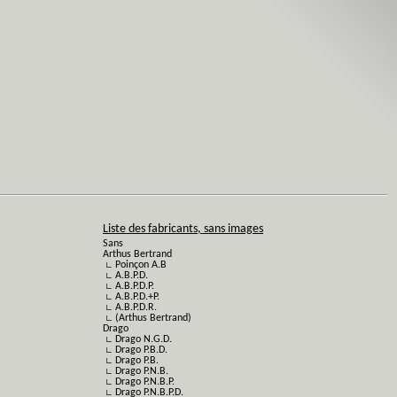
Liste des fabricants, sans images
Sans
Arthus Bertrand
∟ Poinçon A.B
∟ A.B.P.D.
∟ A.B.P.D.P.
∟ A.B.P.D.+P.
∟ A.B.P.D.R.
∟ (Arthus Bertrand)
Drago
∟ Drago N.G.D.
∟ Drago P.B.D.
∟ Drago P.B.
∟ Drago P.N.B.
∟ Drago P.N.B.P.
∟ Drago P.N.B.P.D.