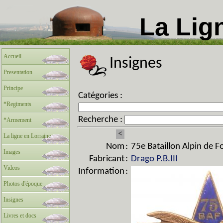
La Lig
Accueil
Insignes
Presentation
Principe
Catégories :
*Regiments
Recherche :
*Armement
<
La ligne en Lorraine
Nom
:
75e Bataillon Alpin de F
Images
Fabricant
:
Drago P.B.III
Videos
Information
:
Photos d'époque
Insignes
Livres et docs