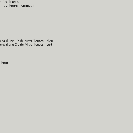
mitrailleuses
mitrailleuses nominatif
ens d'une Cie de Mitrailleuses - bleu
ns d'une Cie de Mitrailleuses - vert
t)
lleurs