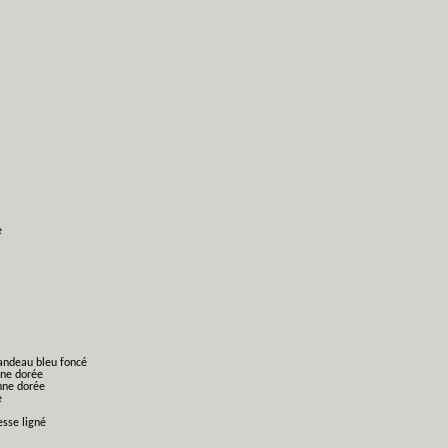
e
bandeau bleu foncé
nne dorée
nne dorée
e
esse ligné