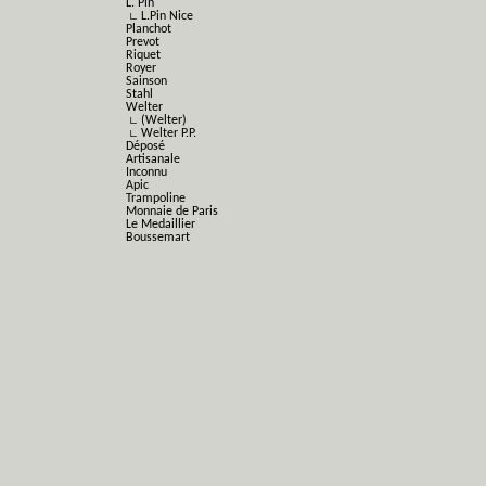
L. Pin
∟ L.Pin Nice
Planchot
Prevot
Riquet
Royer
Sainson
Stahl
Welter
∟ (Welter)
∟ Welter P.P.
Déposé
Artisanale
Inconnu
Apic
Trampoline
Monnaie de Paris
Le Medaillier
Boussemart