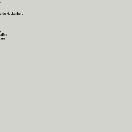
t
ge du Hackenberg
r
 ailes
airs