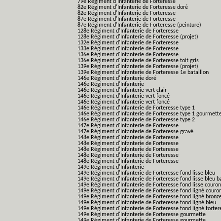
79e Régiment d'Infanterie de Forteresse
82e Régiment d'Infanterie de Forteresse doré
82e Régiment d'Infanterie de Forteresse
87e Régiment d'Infanterie de Forteresse
87e Régiment d'Infanterie de Forteresse (peinture)
128e Régiment d'Infanterie de Forteresse
128e Régiment d'Infanterie de Forteresse (projet)
132e Régiment d'Infanterie de Forteresse
133e Régiment d'Infanterie de Forteresse
136e Régiment d'Infanterie de Forteresse
136e Régiment d'Infanterie de Forteresse toit gris
139e Régiment d'Infanterie de Forteresse (projet)
139e Régiment d'Infanterie de Forteresse 1e bataillon
146e Régiment d'Infanterie doré
146e Régiment d'Infanterie
146e Régiment d'Infanterie vert clair
146e Régiment d'Infanterie vert foncé
146e Régiment d'Infanterie vert foncé
146e Régiment d'Infanterie de Forteresse type 1
146e Régiment d'Infanterie de Forteresse type 1 gourmett
146e Régiment d'Infanterie de Forteresse type 2
147e Régiment d'Infanterie de Forteresse
147e Régiment d'Infanterie de Forteresse gravé
148e Régiment d'Infanterie de Forteresse
148e Régiment d'Infanterie de Forteresse
148e Régiment d'Infanterie de Forteresse
148e Régiment d'Infanterie de Forteresse
148e Régiment d'Infanterie de Forteresse
149e Régiment d'Infanterie
149e Régiment d'Infanterie de Forteresse fond lisse bleu
149e Régiment d'Infanterie de Forteresse fond lisse bleu 
149e Régiment d'Infanterie de Forteresse fond lisse couro
149e Régiment d'Infanterie de Forteresse fond ligné couro
149e Régiment d'Infanterie de Forteresse fond ligné bronz
149e Régiment d'Infanterie de Forteresse fond ligné bleu
149e Régiment d'Infanterie de Forteresse fond ligné forter
149e Régiment d'Infanterie de Forteresse gourmette
149e Régiment d'Infanterie de Forteresse gourmette