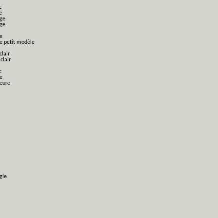
c
e
nge
nge
e
ge petit modèle
clair
clair
c
e
ieure
gle