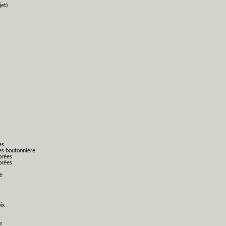
jet)
es
es boutonnière
orées
orées
ge
ix
e