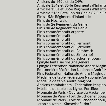
Anciens du 149e et du 349e
Amicale 154e et 354e Régiments d'Infante
Amicale 155e et 355e Régiments d'Infante
Amicale 216e Bataillon du Génie 82 Cie R
Pin's 153e Régiment d'Infanterie
Pin's du Hochwald
Pin's du 2e Régiment du Génie
Pin's du 4e Régiment du Génie
Pin's commémoratif argenté
Pin's commémoratif
Pin's commémoratif
Pin's commémoratif du Fermont
Pin's commémoratif du Fermont
Pin's commémoratif du Bambesch
Pin's commémoratif du Simserhof
Pin's commémoratif du Schœnenbourg
Épingle fantaisie 'insigne général'
Épingle Fédération Nationale André Magi
Boutonnière Fédération Nationale André 
Pins Fédération Nationale André Maginot
Médaille de table Fédération Nationale A
Médaille de table André Maginot
Anciens combattants - Fédération Magino
Médaille de table des Lignes Fortifiées
Monnaie de Paris - Ouvrage du Hackenbe
Monnaie de Paris - Fort de Schoenenbour
Monnaie de Paris - Fort de Schoenenbour
Jeton souvenir - Simserhof - doré