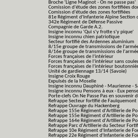
Broche 'Ligne Maginot - On ne passe pas'
Comission d'étude des zones fortifiées do
Comission d'étude des zones fortifiées
81e Régiment d'Infanterie Alpine Section d
342e Régiment de Défense Passive
Compagnie de Garde A.2.
Insigne inconnu 'Qui s'y frotte s'y pique'
Insigne inconnu chien patriotique
Secteur fortifié des Ardennes aluminium
8/15e groupe de transmissions de l'armée
8/16e groupe de transmissions de l'armée
Forces françaises de l'intérieur
Forces françaises de l'intérieur sans coule
Forces françaises de l'intérieur boutonniè
Unité de gardiennage 13/14 (Savoie)
Insigne Croix Rouge
Expulsés de la Moselle
Insigne inconnu Dauphiné - Maurienne - S
Insigne inconnu Pensons à eux - Eux pens
Porte-clefs On Ne Passe Pas en souvenir 
Refrappe Secteur fortifié de Faulquemont
Refrappe Ouvrage du Hackenberg
Refrappe 155e Régiment d'Artillerie de P
Refrappe 155e Régiment d'Artillerie de Po
Refrappe 164e Régiment d'Artillerie de Po
Refrappe Parc d'Artillerie du Secteur Forti
Refrappe 10e Régiment d'Infanterie de Fo
Refrappe 22e Régiment d'Infanterie de For