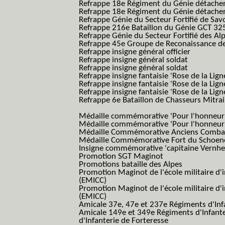
Refrappe 18e Régiment du Génie détach
Refrappe 18e Régiment du Génie détache
Refrappe Génie du Secteur Fortifié de Sav
Refrappe 216e Bataillon du Génie GCT 32
Refrappe Génie du Secteur Fortifié des Al
Refrappe 45e Groupe de Reconaissance de 
Refrappe insigne général officier
Refrappe insigne général soldat
Refrappe insigne général soldat
Refrappe insigne fantaisie 'Rose de la Lig
Refrappe insigne fantaisie 'Rose de la Li
Refrappe insigne fantaisie 'Rose de la Li
Refrappe 6e Bataillon de Chasseurs Mitrail
(Reme R BCM B.C.M.)
Médaille commémorative 'Pour l'honneur e
Médaille commémorative 'Pour l'honneur e
Médaille Commémorative Anciens Combatt
Médaille Commémorative Fort du Schoe
Insigne commémorative 'capitaine Vernhe
Promotion SGT Maginot
Promotions bataille des Alpes
Promotion Maginot de l'école militaire d'
(EMICC)
Promotion Maginot de l'école militaire d'
(EMICC)
Amicale 37e, 47e et 237e Régiments d'Inf
Amicale 149e et 349e Régiments d'Infant
d'Infanterie de Forteresse