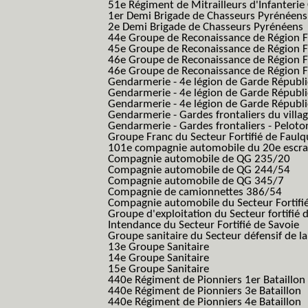
51e Régiment de Mitrailleurs d'Infanterie
1er Demi Brigade de Chasseurs Pyrénéens
2e Demi Brigade de Chasseurs Pyrénéens
44e Groupe de Reconaissance de Région Fo
45e Groupe de Reconaissance de Région Fo
46e Groupe de Reconaissance de Région Fo
46e Groupe de Reconaissance de Région F
Gendarmerie - 4e légion de Garde Républ
Gendarmerie - 4e légion de Garde Républic
Gendarmerie - 4e légion de Garde Républic
Gendarmerie - Gardes frontaliers du villa
Gendarmerie - Gardes frontaliers - Pelot
Groupe Franc du Secteur Fortifié de Fau
101e compagnie automobile du 20e escra
Compagnie automobile de QG 235/20
Compagnie automobile de QG 244/54
Compagnie automobile de QG 345/7
Compagnie de camionnettes 386/54
Compagnie automobile du Secteur Fortifi
Groupe d'exploitation du Secteur fortifié 
Intendance du Secteur Fortifié de Savoie
Groupe sanitaire du Secteur défensif de la
13e Groupe Sanitaire
14e Groupe Sanitaire
15e Groupe Sanitaire
440e Régiment de Pionniers 1er Bataillon
440e Régiment de Pionniers 3e Bataillon
440e Régiment de Pionniers 4e Bataillon