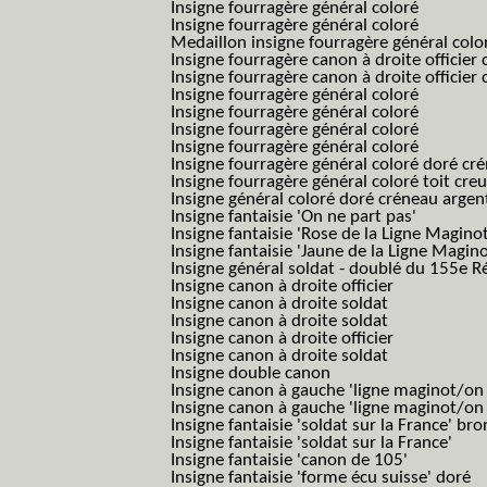
Insigne fourragère général coloré
Insigne fourragère général coloré
Medaillon insigne fourragère général colo
Insigne fourragère canon à droite officie
Insigne fourragère canon à droite officie
Insigne fourragère général coloré
Insigne fourragère général coloré
Insigne fourragère général coloré
Insigne fourragère général coloré
Insigne fourragère général coloré doré cr
Insigne fourragère général coloré toit cre
Insigne général coloré doré créneau argen
Insigne fantaisie 'On ne part pas'
Insigne fantaisie 'Rose de la Ligne Maginot
Insigne fantaisie 'Jaune de la Ligne Magino
Insigne général soldat - doublé du 155e R
Insigne canon à droite officier
Insigne canon à droite soldat
Insigne canon à droite soldat
Insigne canon à droite officier
Insigne canon à droite soldat
Insigne double canon
Insigne canon à gauche 'ligne maginot/o
Insigne canon à gauche 'ligne maginot/o
Insigne fantaisie 'soldat sur la France' br
Insigne fantaisie 'soldat sur la France'
Insigne fantaisie 'canon de 105'
Insigne fantaisie 'forme écu suisse' doré