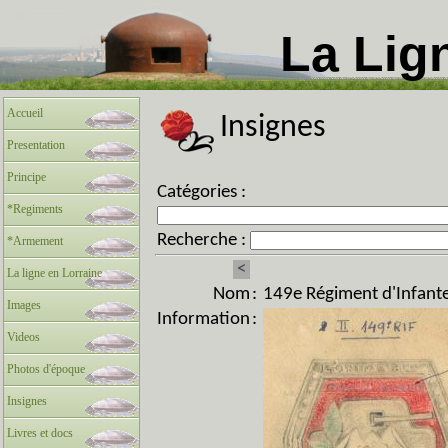
La Lig
Accueil
Insignes
Presentation
Principe
Catégories :
*Regiments
Recherche :
*Armement
<
La ligne en Lorraine
Nom
:
149e Régiment d'Infanter
Images
Information
:
Videos
Photos d'époque
Insignes
Livres et docs