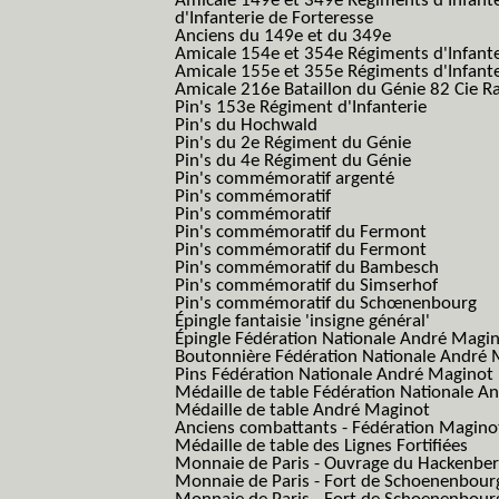
Amicale 149e et 349e Régiments d'Infant
d'Infanterie de Forteresse
Anciens du 149e et du 349e
Amicale 154e et 354e Régiments d'Infante
Amicale 155e et 355e Régiments d'Infante
Amicale 216e Bataillon du Génie 82 Cie R
Pin's 153e Régiment d'Infanterie
Pin's du Hochwald
Pin's du 2e Régiment du Génie
Pin's du 4e Régiment du Génie
Pin's commémoratif argenté
Pin's commémoratif
Pin's commémoratif
Pin's commémoratif du Fermont
Pin's commémoratif du Fermont
Pin's commémoratif du Bambesch
Pin's commémoratif du Simserhof
Pin's commémoratif du Schœnenbourg
Épingle fantaisie 'insigne général'
Épingle Fédération Nationale André Magi
Boutonnière Fédération Nationale André 
Pins Fédération Nationale André Maginot
Médaille de table Fédération Nationale A
Médaille de table André Maginot
Anciens combattants - Fédération Magino
Médaille de table des Lignes Fortifiées
Monnaie de Paris - Ouvrage du Hackenbe
Monnaie de Paris - Fort de Schoenenbour