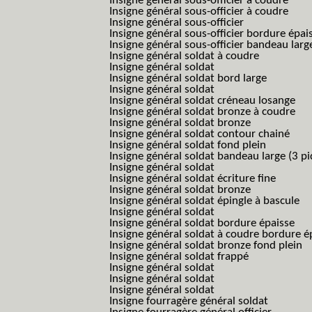
Insigne général sous-officier à coudre
Insigne général sous-officier à coudre
Insigne général sous-officier
Insigne général sous-officier bordure épai
Insigne général sous-officier bandeau larg
Insigne général soldat à coudre
Insigne général soldat
Insigne général soldat bord large
Insigne général soldat
Insigne général soldat créneau losange
Insigne général soldat bronze à coudre
Insigne général soldat bronze
Insigne général soldat contour chainé
Insigne général soldat fond plein
Insigne général soldat bandeau large (3 pi
Insigne général soldat
Insigne général soldat écriture fine
Insigne général soldat bronze
Insigne général soldat épingle à bascule
Insigne général soldat
Insigne général soldat bordure épaisse
Insigne général soldat à coudre bordure é
Insigne général soldat bronze fond plein
Insigne général soldat frappé
Insigne général soldat
Insigne général soldat
Insigne général soldat
Insigne fourragère général soldat