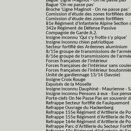
Bague 'Ligne Maginot - On ne passe pas'
Bague 'On ne passe pas'
Broche 'Ligne Maginot - On ne passe pas'
Comission d'étude des zones fortifiées do
Comission d'étude des zones fortifiées
81e Régiment d'Infanterie Alpine Section d
342e Régiment de Défense Passive
Compagnie de Garde A.2.
Insigne inconnu 'Qui s'y frotte s'y pique'
Insigne inconnu chien patriotique
Secteur fortifié des Ardennes aluminium
8/15e groupe de transmissions de l'armée
8/16e groupe de transmissions de l'armée
Forces françaises de l'intérieur
Forces françaises de l'intérieur sans coule
Forces françaises de l'intérieur boutonniè
Unité de gardiennage 13/14 (Savoie)
Insigne Croix Rouge
Expulsés de la Moselle
Insigne inconnu Dauphiné - Maurienne - S
Insigne inconnu Pensons à eux - Eux pens
Porte-clefs On Ne Passe Pas en souvenir 
Refrappe Secteur fortifié de Faulquemont
Refrappe Ouvrage du Hackenberg
Refrappe 155e Régiment d'Artillerie de P
Refrappe 155e Régiment d'Artillerie de Po
Refrappe 164e Régiment d'Artillerie de Po
Refrappe Parc d'Artillerie du Secteur Forti