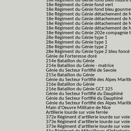
18e Régiment du Génie fond bleu foudre b
18e Régiment du Génie fond vert
18e Régiment du Génie fond bleu gourme
18e Régiment du Génie détachement de M
18e Régiment du Génie détachement de M
18e Régiment du Génie détachement de Me
18e Régiment du Génie détachement de Me
18e Régiment du Génie 202e compagnie t
28e Régiment du Génie type 1
28e Régiment du Génie type 1
28e Régiment du Génie type 2
28e Régiment du Génie type 2 bleu foncé
Génie de Forteresse doré
214e Bataillon du Génie
214e Bataillon du Génie - matrice
Génie du Secteur Fortifié de Savoie
215e Bataillon du Génie
Génie du Secteur Fortifié des Alpes Marit
216e Bataillon du Génie
216e Bataillon du Génie GCT 325
Génie du Secteur Fortifié du Dauphiné
Génie du Secteur Fortifié du Dauphiné
Génie du Secteur Fortifié des Alpes Marit
Main d'Oeuvre Militaire de Nice
Artillerie lourde sur voie ferrée
372e Régiment d'artillerie lourde sur voie
373e Régiment d'artillerie lourde sur voie
373e Régiment d'artillerie lourde sur voie f