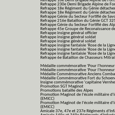
Refrappe 16e Demi Brigade Alpine de For
Refrappe 230e Demi Brigade Alpine de Fo
Refrappe 18e Régiment du Génie détach
Refrappe 18e Régiment du Génie détache
Refrappe Génie du Secteur Fortifié de Sav
Refrappe 216e Bataillon du Génie GCT 32
Refrappe Génie du Secteur Fortifié des Al
Refrappe 45e Groupe de Reconaissance de 
Refrappe insigne général officier
Refrappe insigne général soldat
Refrappe insigne général soldat
Refrappe insigne fantaisie 'Rose de la Lig
Refrappe insigne fantaisie 'Rose de la Li
Refrappe insigne fantaisie 'Rose de la Li
Refrappe 6e Bataillon de Chasseurs Mitrail
(Reme R BCM B.C.M.)
Médaille commémorative 'Pour l'honneur e
Médaille commémorative 'Pour l'honneur e
Médaille Commémorative Anciens Combatt
Médaille Commémorative Fort du Schoe
Insigne commémorative 'capitaine Vernhe
Promotion SGT Maginot
Promotions bataille des Alpes
Promotion Maginot de l'école militaire d'
(EMICC)
Promotion Maginot de l'école militaire d'
(EMICC)
Amicale 37e, 47e et 237e Régiments d'Inf