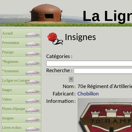
La Lig
Accueil
Insignes
Presentation
Principe
Catégories :
*Regiments
Recherche :
*Armement
<
La ligne en Lorraine
Nom
:
70e Régiment d'Artiller
Images
Fabricant
:
Chobillon
Videos
Information
:
Photos d'époque
Insignes
Livres et docs