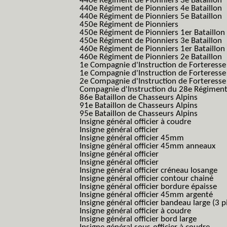
440e Régiment de Pionniers 3e Bataillon
440e Régiment de Pionniers 4e Bataillon
440e Régiment de Pionniers 5e Bataillon
450e Régiment de Pionniers
450e Régiment de Pionniers 1er Bataillon
450e Régiment de Pionniers 3e Bataillon
460e Régiment de Pionniers 1er Bataillon
460e Régiment de Pionniers 2e Bataillon
1e Compagnie d'Instruction de Forteress
1e Compagnie d'Instruction de Forteresse
2e Compagnie d'Instruction de Forteress
Compagnie d'Instruction du 28e Régiment
86e Bataillon de Chasseurs Alpins
91e Bataillon de Chasseurs Alpins
95e Bataillon de Chasseurs Alpins
Insigne général officier à coudre
Insigne général officier
Insigne général officier 45mm
Insigne général officier 45mm anneaux
Insigne général officier
Insigne général officier
Insigne général officier créneau losange
Insigne général officier contour chainé
Insigne général officier bordure épaisse
Insigne général officier 45mm argenté
Insigne général officier bandeau large (3 p
Insigne général officier à coudre
Insigne général officier bord large