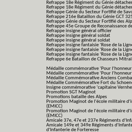
Refrappe 18e Régiment du Génie détach
Refrappe 18e Régiment du Génie détache
Refrappe Génie du Secteur Fortifié de Sav
Refrappe 216e Bataillon du Génie GCT 32
Refrappe Génie du Secteur Fortifié des Al
Refrappe 45e Groupe de Reconaissance de 
Refrappe insigne général officier
Refrappe insigne général soldat
Refrappe insigne général soldat
Refrappe insigne fantaisie 'Rose de la Lig
Refrappe insigne fantaisie 'Rose de la Li
Refrappe insigne fantaisie 'Rose de la Li
Refrappe 6e Bataillon de Chasseurs Mitrail
(Reme R BCM B.C.M.)
Médaille commémorative 'Pour l'honneur e
Médaille commémorative 'Pour l'honneur e
Médaille Commémorative Anciens Combatt
Médaille Commémorative Fort du Schoe
Insigne commémorative 'capitaine Vernhe
Promotion SGT Maginot
Promotions bataille des Alpes
Promotion Maginot de l'école militaire d'
(EMICC)
Promotion Maginot de l'école militaire d'
(EMICC)
Amicale 37e, 47e et 237e Régiments d'Inf
Amicale 149e et 349e Régiments d'Infant
d'Infanterie de Forteresse