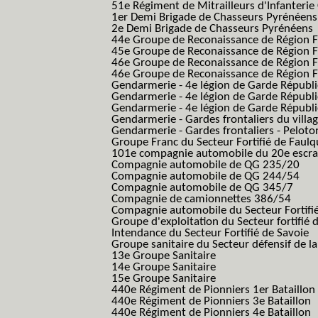
51e Régiment de Mitrailleurs d'Infanterie
1er Demi Brigade de Chasseurs Pyrénéens
2e Demi Brigade de Chasseurs Pyrénéens
44e Groupe de Reconaissance de Région Fo
45e Groupe de Reconaissance de Région Fo
46e Groupe de Reconaissance de Région Fo
46e Groupe de Reconaissance de Région F
Gendarmerie - 4e légion de Garde Républ
Gendarmerie - 4e légion de Garde Républic
Gendarmerie - 4e légion de Garde Républic
Gendarmerie - Gardes frontaliers du villa
Gendarmerie - Gardes frontaliers - Pelot
Groupe Franc du Secteur Fortifié de Fau
101e compagnie automobile du 20e escra
Compagnie automobile de QG 235/20
Compagnie automobile de QG 244/54
Compagnie automobile de QG 345/7
Compagnie de camionnettes 386/54
Compagnie automobile du Secteur Fortifi
Groupe d'exploitation du Secteur fortifié 
Intendance du Secteur Fortifié de Savoie
Groupe sanitaire du Secteur défensif de la
13e Groupe Sanitaire
14e Groupe Sanitaire
15e Groupe Sanitaire
440e Régiment de Pionniers 1er Bataillon
440e Régiment de Pionniers 3e Bataillon
440e Régiment de Pionniers 4e Bataillon