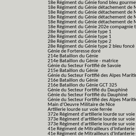
18e Régiment du Génie fond bleu gourme
18e Régiment du Génie détachement de M
18e Régiment du Génie détachement de M
18e Régiment du Génie détachement de Me
18e Régiment du Génie détachement de Me
18e Régiment du Génie 202e compagnie t
28e Régiment du Génie type 1
28e Régiment du Génie type 1
28e Régiment du Génie type 2
28e Régiment du Génie type 2 bleu foncé
Génie de Forteresse doré
214e Bataillon du Génie
214e Bataillon du Génie - matrice
Génie du Secteur Fortifié de Savoie
215e Bataillon du Génie
Génie du Secteur Fortifié des Alpes Marit
216e Bataillon du Génie
216e Bataillon du Génie GCT 325
Génie du Secteur Fortifié du Dauphiné
Génie du Secteur Fortifié du Dauphiné
Génie du Secteur Fortifié des Alpes Marit
Main d'Oeuvre Militaire de Nice
Artillerie lourde sur voie ferrée
372e Régiment d'artillerie lourde sur voie
373e Régiment d'artillerie lourde sur voie
373e Régiment d'artillerie lourde sur voie f
41e Régiment de Mitrailleurs d'Infanterie
41e Régiment de Mitrailleurs d'Infanterie