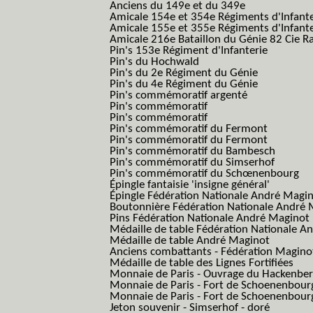
Anciens du 149e et du 349e
Amicale 154e et 354e Régiments d'Infante
Amicale 155e et 355e Régiments d'Infante
Amicale 216e Bataillon du Génie 82 Cie R
Pin's 153e Régiment d'Infanterie
Pin's du Hochwald
Pin's du 2e Régiment du Génie
Pin's du 4e Régiment du Génie
Pin's commémoratif argenté
Pin's commémoratif
Pin's commémoratif
Pin's commémoratif du Fermont
Pin's commémoratif du Fermont
Pin's commémoratif du Bambesch
Pin's commémoratif du Simserhof
Pin's commémoratif du Schœnenbourg
Épingle fantaisie 'insigne général'
Épingle Fédération Nationale André Magi
Boutonnière Fédération Nationale André 
Pins Fédération Nationale André Maginot
Médaille de table Fédération Nationale A
Médaille de table André Maginot
Anciens combattants - Fédération Magino
Médaille de table des Lignes Fortifiées
Monnaie de Paris - Ouvrage du Hackenbe
Monnaie de Paris - Fort de Schoenenbour
Monnaie de Paris - Fort de Schoenenbour
Jeton souvenir - Simserhof - doré