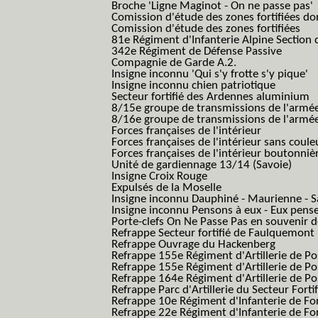
Broche 'Ligne Maginot - On ne passe pas'
Comission d'étude des zones fortifiées do
Comission d'étude des zones fortifiées
81e Régiment d'Infanterie Alpine Section d
342e Régiment de Défense Passive
Compagnie de Garde A.2.
Insigne inconnu 'Qui s'y frotte s'y pique'
Insigne inconnu chien patriotique
Secteur fortifié des Ardennes aluminium
8/15e groupe de transmissions de l'armée
8/16e groupe de transmissions de l'armée
Forces françaises de l'intérieur
Forces françaises de l'intérieur sans coule
Forces françaises de l'intérieur boutonniè
Unité de gardiennage 13/14 (Savoie)
Insigne Croix Rouge
Expulsés de la Moselle
Insigne inconnu Dauphiné - Maurienne - S
Insigne inconnu Pensons à eux - Eux pens
Porte-clefs On Ne Passe Pas en souvenir 
Refrappe Secteur fortifié de Faulquemont
Refrappe Ouvrage du Hackenberg
Refrappe 155e Régiment d'Artillerie de P
Refrappe 155e Régiment d'Artillerie de Po
Refrappe 164e Régiment d'Artillerie de Po
Refrappe Parc d'Artillerie du Secteur Forti
Refrappe 10e Régiment d'Infanterie de Fo
Refrappe 22e Régiment d'Infanterie de For