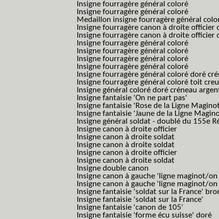
Insigne fourragère général coloré
Insigne fourragère général coloré
Medaillon insigne fourragère général colo
Insigne fourragère canon à droite officie
Insigne fourragère canon à droite officie
Insigne fourragère général coloré
Insigne fourragère général coloré
Insigne fourragère général coloré
Insigne fourragère général coloré
Insigne fourragère général coloré doré cr
Insigne fourragère général coloré toit cre
Insigne général coloré doré créneau argen
Insigne fantaisie 'On ne part pas'
Insigne fantaisie 'Rose de la Ligne Maginot
Insigne fantaisie 'Jaune de la Ligne Magino
Insigne général soldat - doublé du 155e R
Insigne canon à droite officier
Insigne canon à droite soldat
Insigne canon à droite soldat
Insigne canon à droite officier
Insigne canon à droite soldat
Insigne double canon
Insigne canon à gauche 'ligne maginot/o
Insigne canon à gauche 'ligne maginot/o
Insigne fantaisie 'soldat sur la France' br
Insigne fantaisie 'soldat sur la France'
Insigne fantaisie 'canon de 105'
Insigne fantaisie 'forme écu suisse' doré