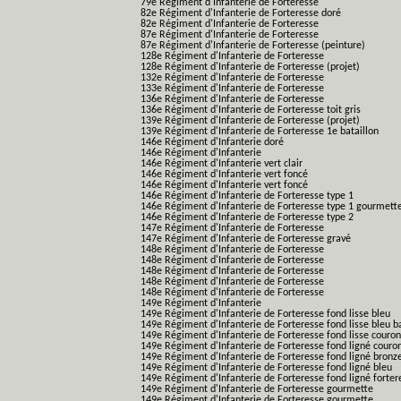
79e Régiment d'Infanterie de Forteresse
82e Régiment d'Infanterie de Forteresse doré
82e Régiment d'Infanterie de Forteresse
87e Régiment d'Infanterie de Forteresse
87e Régiment d'Infanterie de Forteresse (peinture)
128e Régiment d'Infanterie de Forteresse
128e Régiment d'Infanterie de Forteresse (projet)
132e Régiment d'Infanterie de Forteresse
133e Régiment d'Infanterie de Forteresse
136e Régiment d'Infanterie de Forteresse
136e Régiment d'Infanterie de Forteresse toit gris
139e Régiment d'Infanterie de Forteresse (projet)
139e Régiment d'Infanterie de Forteresse 1e bataillon
146e Régiment d'Infanterie doré
146e Régiment d'Infanterie
146e Régiment d'Infanterie vert clair
146e Régiment d'Infanterie vert foncé
146e Régiment d'Infanterie vert foncé
146e Régiment d'Infanterie de Forteresse type 1
146e Régiment d'Infanterie de Forteresse type 1 gourmett
146e Régiment d'Infanterie de Forteresse type 2
147e Régiment d'Infanterie de Forteresse
147e Régiment d'Infanterie de Forteresse gravé
148e Régiment d'Infanterie de Forteresse
148e Régiment d'Infanterie de Forteresse
148e Régiment d'Infanterie de Forteresse
148e Régiment d'Infanterie de Forteresse
148e Régiment d'Infanterie de Forteresse
149e Régiment d'Infanterie
149e Régiment d'Infanterie de Forteresse fond lisse bleu
149e Régiment d'Infanterie de Forteresse fond lisse bleu 
149e Régiment d'Infanterie de Forteresse fond lisse couro
149e Régiment d'Infanterie de Forteresse fond ligné couro
149e Régiment d'Infanterie de Forteresse fond ligné bronz
149e Régiment d'Infanterie de Forteresse fond ligné bleu
149e Régiment d'Infanterie de Forteresse fond ligné forter
149e Régiment d'Infanterie de Forteresse gourmette
149e Régiment d'Infanterie de Forteresse gourmette