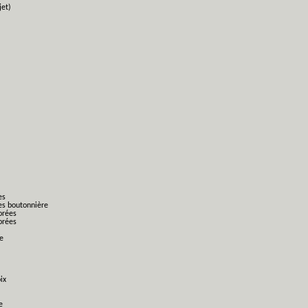
jet)
es
es boutonnière
orées
orées
ge
ix
e