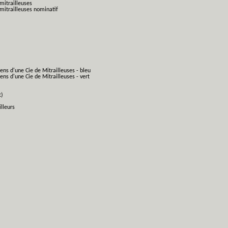
mitrailleuses
mitrailleuses nominatif
ens d'une Cie de Mitrailleuses - bleu
ns d'une Cie de Mitrailleuses - vert
t)
lleurs