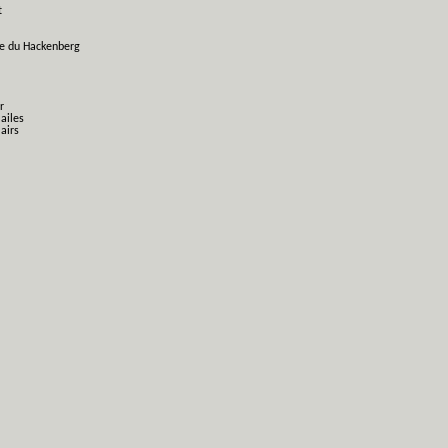
t
ge du Hackenberg
r
 ailes
airs