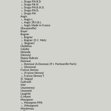
∟ Drago P.N.B.D.
∟ Drago P.B.III
∟ Drago P.N.B.III D.
∟ Drago P.N.D.
∟ Drago P.N.
Augis
∟ Augis L.
∟ Augis 28.S.B.L.
∟ Augis Made in France
(Bacqueville)
Bayer
Bogner
∟ Bogner
∟ Bogner 25 C. Metz
∟ (Bogner)
Chobillon
Colotte
Delande
(Demey)
Dupuy-Dubrais
Duseaux
∟ Duseaux (A.Duseaux 29 r. Pastourelle Paris)
∟ (Duseaux)
Fraisse Demey
∟ (Fraisse Demey)
∟ Fraisse Demey T.
(E. Dugay)
Guérault
Isler
(Jeannerey)
(Jeannot)
Lauginie
G.Moret
Mourgeon
∟ Mourgeon P.P.R.
∟ (Mourgeon)
Moutereau