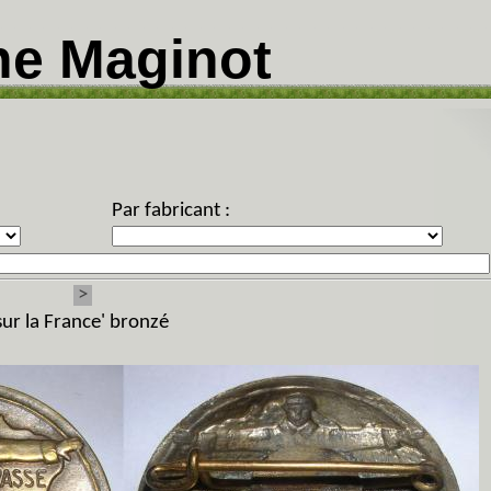
ne Maginot
Par fabricant :
>
 sur la France' bronzé