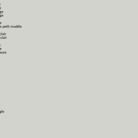
c
e
nge
nge
e
ge petit modèle
clair
clair
c
e
ieure
gle