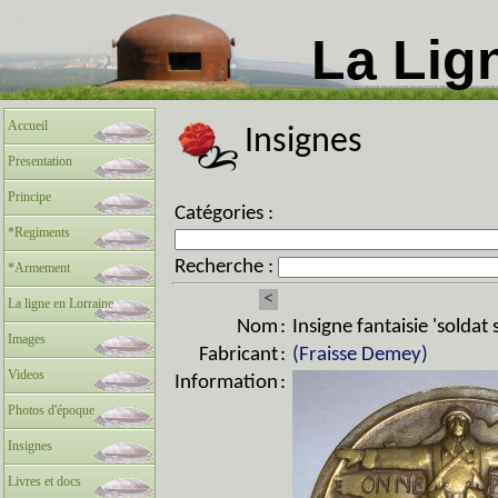
La Lig
Accueil
Insignes
Presentation
Principe
Catégories :
*Regiments
Recherche :
*Armement
<
La ligne en Lorraine
Nom
:
Insigne fantaisie 'soldat
Images
Fabricant
:
(Fraisse Demey)
Videos
Information
:
Photos d'époque
Insignes
Livres et docs