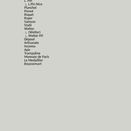
L. Pin
∟ L.Pin Nice
Planchot
Prevot
Riquet
Royer
Sainson
Stahl
Welter
∟ (Welter)
∟ Welter P.P.
Déposé
Artisanale
Inconnu
Apic
Trampoline
Monnaie de Paris
Le Medaillier
Boussemart