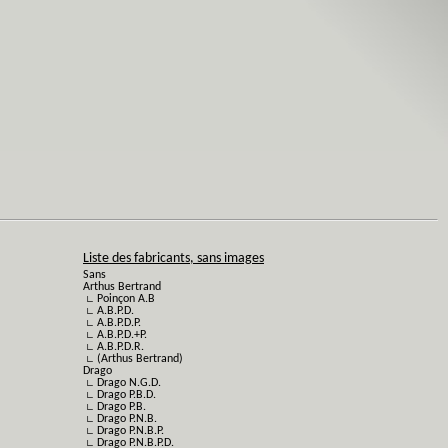
Liste des fabricants, sans images
Sans
Arthus Bertrand
∟ Poinçon A.B
∟ A.B.P.D.
∟ A.B.P.D.P.
∟ A.B.P.D.+P.
∟ A.B.P.D.R.
∟ (Arthus Bertrand)
Drago
∟ Drago N.G.D.
∟ Drago P.B.D.
∟ Drago P.B.
∟ Drago P.N.B.
∟ Drago P.N.B.P.
∟ Drago P.N.B.P.D.