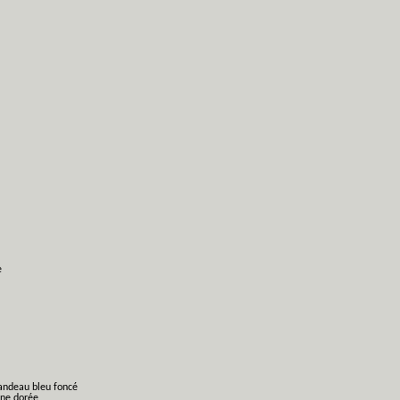
e
bandeau bleu foncé
nne dorée