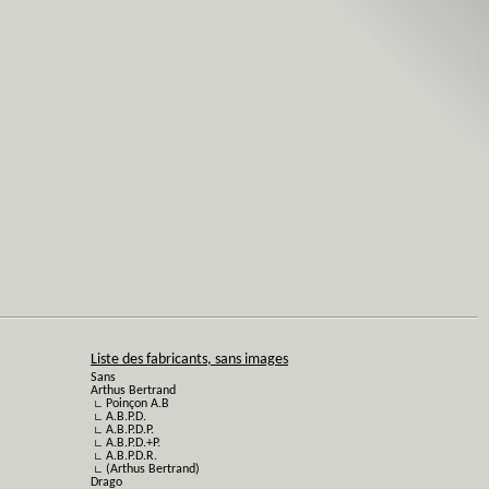
Liste des fabricants, sans images
Sans
Arthus Bertrand
∟ Poinçon A.B
∟ A.B.P.D.
∟ A.B.P.D.P.
∟ A.B.P.D.+P.
∟ A.B.P.D.R.
∟ (Arthus Bertrand)
Drago