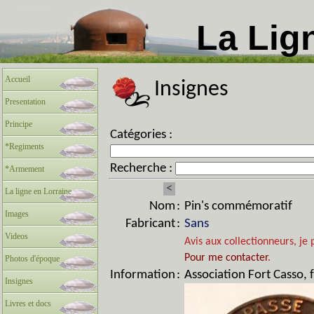
La Lig
Accueil
Insignes
Presentation
Principe
Catégories :
*Regiments
Recherche :
*Armement
<
La ligne en Lorraine
Nom
:
Pin's commémoratif
Images
Fabricant
:
Sans
Videos
Avis aux collectionneurs, je 
Pour me contacter
.
Photos d'époque
Information
:
Association Fort Casso, 
Insignes
Livres et docs