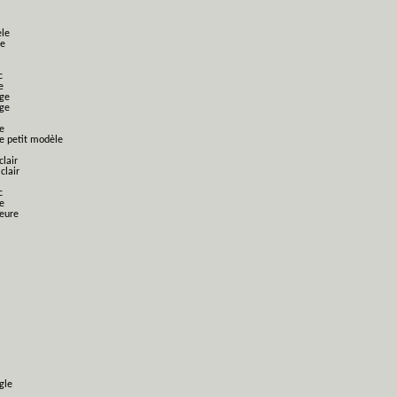
èle
le
c
e
nge
nge
e
ge petit modèle
clair
clair
c
e
ieure
gle