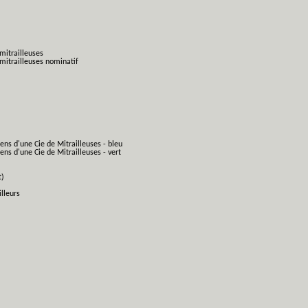
mitrailleuses
mitrailleuses nominatif
ens d'une Cie de Mitrailleuses - bleu
ns d'une Cie de Mitrailleuses - vert
t)
lleurs