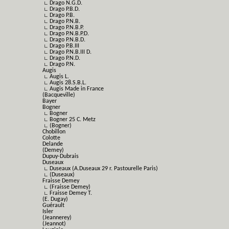
∟ Drago N.G.D.
∟ Drago P.B.D.
∟ Drago P.B.
∟ Drago P.N.B.
∟ Drago P.N.B.P.
∟ Drago P.N.B.P.D.
∟ Drago P.N.B.D.
∟ Drago P.B.III
∟ Drago P.N.B.III D.
∟ Drago P.N.D.
∟ Drago P.N.
Augis
∟ Augis L.
∟ Augis 28.S.B.L.
∟ Augis Made in France
(Bacqueville)
Bayer
Bogner
∟ Bogner
∟ Bogner 25 C. Metz
∟ (Bogner)
Chobillon
Colotte
Delande
(Demey)
Dupuy-Dubrais
Duseaux
∟ Duseaux (A.Duseaux 29 r. Pastourelle Paris)
∟ (Duseaux)
Fraisse Demey
∟ (Fraisse Demey)
∟ Fraisse Demey T.
(E. Dugay)
Guérault
Isler
(Jeannerey)
(Jeannot)