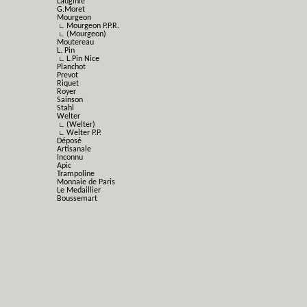
Lauginie
G.Moret
Mourgeon
∟ Mourgeon P.P.R.
∟ (Mourgeon)
Moutereau
L. Pin
∟ L.Pin Nice
Planchot
Prevot
Riquet
Royer
Sainson
Stahl
Welter
∟ (Welter)
∟ Welter P.P.
Déposé
Artisanale
Inconnu
Apic
Trampoline
Monnaie de Paris
Le Medaillier
Boussemart