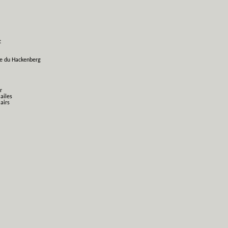
t
ge du Hackenberg
r
 ailes
airs