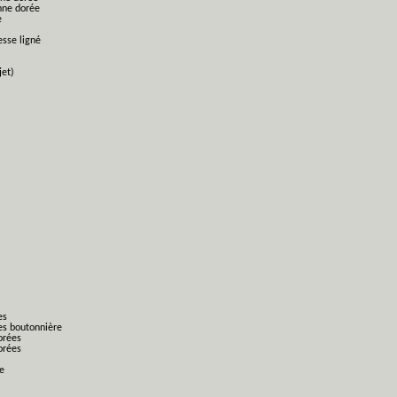
nne dorée
e
esse ligné
jet)
es
es boutonnière
orées
orées
ge