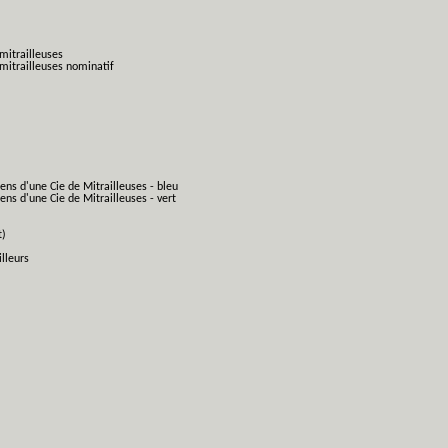
mitrailleuses
mitrailleuses nominatif
ens d'une Cie de Mitrailleuses - bleu
ns d'une Cie de Mitrailleuses - vert
t)
lleurs