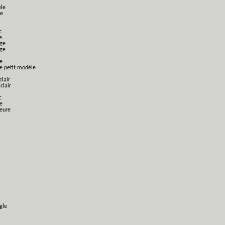
èle
le
c
e
nge
nge
e
ge petit modèle
clair
clair
c
e
ieure
gle