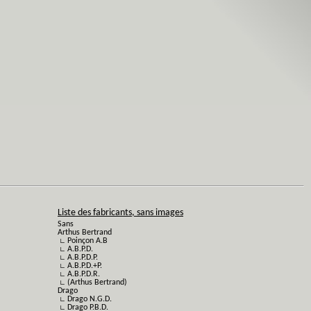
Liste des fabricants, sans images
Sans
Arthus Bertrand
∟ Poinçon A.B
∟ A.B.P.D.
∟ A.B.P.D.P.
∟ A.B.P.D.+P.
∟ A.B.P.D.R.
∟ (Arthus Bertrand)
Drago
∟ Drago N.G.D.
∟ Drago P.B.D.