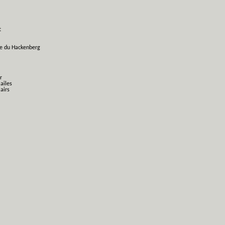
t
ge du Hackenberg
r
 ailes
airs