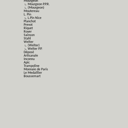
Mourgeon
∟ Mourgeon P.P.R.
∟ (Mourgeon)
Moutereau
L. Pin
∟ L.Pin Nice
Planchot
Prevot
Riquet
Royer
Sainson
Stahl
Welter
∟ (Welter)
∟ Welter P.P.
Déposé
Artisanale
Inconnu
Apic
Trampoline
Monnaie de Paris
Le Medaillier
Boussemart