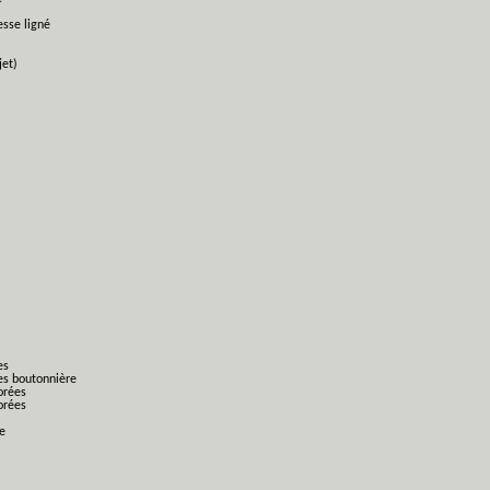
esse ligné
jet)
es
es boutonnière
orées
orées
ge