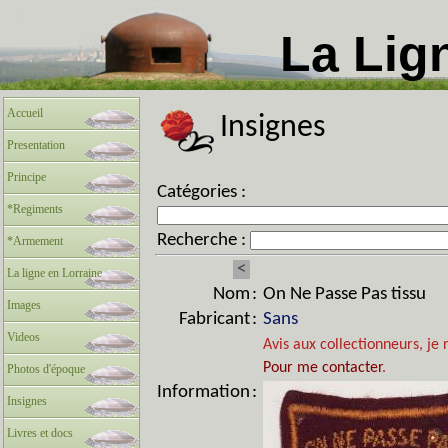
La Lig
Accueil
Insignes
Presentation
Principe
Catégories :
*Regiments
Recherche :
*Armement
<
La ligne en Lorraine
Nom
:
On Ne Passe Pas tissu
Images
Fabricant
:
Sans
Videos
Avis aux collectionneurs, je 
Pour me contacter
.
Photos d'époque
Information
:
Insignes
Livres et docs