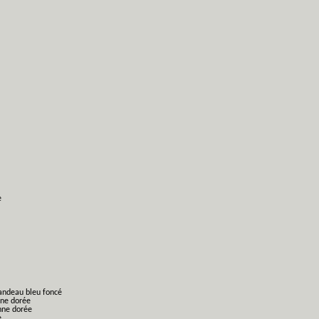
e
bandeau bleu foncé
nne dorée
nne dorée
e