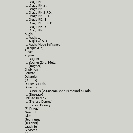
∟ Drago P.B.
∟ Drago P.N.B.
∟ Drago P.N.B.P.
∟ Drago P.N.B.P.D.
∟ Drago P.N.B.D.
∟ Drago P.B.III
∟ Drago P.N.B.III D.
∟ Drago P.N.D.
∟ Drago P.N.
Augis
∟ Augis L.
∟ Augis 28.S.B.L.
∟ Augis Made in France
(Bacqueville)
Bayer
Bogner
∟ Bogner
∟ Bogner 25 C. Metz
∟ (Bogner)
Chobillon
Colotte
Delande
(Demey)
Dupuy-Dubrais
Duseaux
∟ Duseaux (A.Duseaux 29 r. Pastourelle Paris)
∟ (Duseaux)
Fraisse Demey
∟ (Fraisse Demey)
∟ Fraisse Demey T.
(E. Dugay)
Guérault
Isler
(Jeannerey)
(Jeannot)
Lauginie
G.Moret