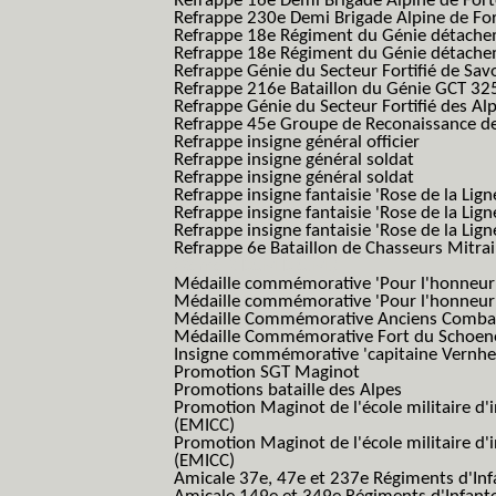
Refrappe 16e Demi Brigade Alpine de For
Refrappe 230e Demi Brigade Alpine de Fo
Refrappe 18e Régiment du Génie détach
Refrappe 18e Régiment du Génie détache
Refrappe Génie du Secteur Fortifié de Sav
Refrappe 216e Bataillon du Génie GCT 32
Refrappe Génie du Secteur Fortifié des Al
Refrappe 45e Groupe de Reconaissance de 
Refrappe insigne général officier
Refrappe insigne général soldat
Refrappe insigne général soldat
Refrappe insigne fantaisie 'Rose de la Lig
Refrappe insigne fantaisie 'Rose de la Li
Refrappe insigne fantaisie 'Rose de la Li
Refrappe 6e Bataillon de Chasseurs Mitrail
(Reme R BCM B.C.M.)
Médaille commémorative 'Pour l'honneur e
Médaille commémorative 'Pour l'honneur e
Médaille Commémorative Anciens Combatt
Médaille Commémorative Fort du Schoe
Insigne commémorative 'capitaine Vernhe
Promotion SGT Maginot
Promotions bataille des Alpes
Promotion Maginot de l'école militaire d'
(EMICC)
Promotion Maginot de l'école militaire d'
(EMICC)
Amicale 37e, 47e et 237e Régiments d'Inf