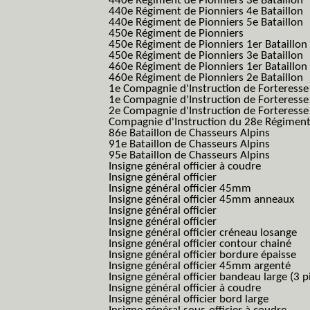
440e Régiment de Pionniers 3e Bataillon
440e Régiment de Pionniers 4e Bataillon
440e Régiment de Pionniers 5e Bataillon
450e Régiment de Pionniers
450e Régiment de Pionniers 1er Bataillon
450e Régiment de Pionniers 3e Bataillon
460e Régiment de Pionniers 1er Bataillon
460e Régiment de Pionniers 2e Bataillon
1e Compagnie d'Instruction de Forteress
1e Compagnie d'Instruction de Forteresse
2e Compagnie d'Instruction de Forteress
Compagnie d'Instruction du 28e Régiment
86e Bataillon de Chasseurs Alpins
91e Bataillon de Chasseurs Alpins
95e Bataillon de Chasseurs Alpins
Insigne général officier à coudre
Insigne général officier
Insigne général officier 45mm
Insigne général officier 45mm anneaux
Insigne général officier
Insigne général officier
Insigne général officier créneau losange
Insigne général officier contour chainé
Insigne général officier bordure épaisse
Insigne général officier 45mm argenté
Insigne général officier bandeau large (3 p
Insigne général officier à coudre
Insigne général officier bord large