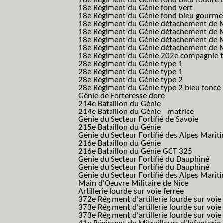
18e Régiment du Génie fond bleu foudre b
18e Régiment du Génie fond vert
18e Régiment du Génie fond bleu gourme
18e Régiment du Génie détachement de M
18e Régiment du Génie détachement de M
18e Régiment du Génie détachement de Me
18e Régiment du Génie détachement de Me
18e Régiment du Génie 202e compagnie t
28e Régiment du Génie type 1
28e Régiment du Génie type 1
28e Régiment du Génie type 2
28e Régiment du Génie type 2 bleu foncé
Génie de Forteresse doré
214e Bataillon du Génie
214e Bataillon du Génie - matrice
Génie du Secteur Fortifié de Savoie
215e Bataillon du Génie
Génie du Secteur Fortifié des Alpes Marit
216e Bataillon du Génie
216e Bataillon du Génie GCT 325
Génie du Secteur Fortifié du Dauphiné
Génie du Secteur Fortifié du Dauphiné
Génie du Secteur Fortifié des Alpes Marit
Main d'Oeuvre Militaire de Nice
Artillerie lourde sur voie ferrée
372e Régiment d'artillerie lourde sur voie
373e Régiment d'artillerie lourde sur voie
373e Régiment d'artillerie lourde sur voie f