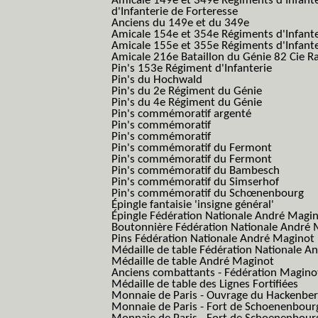
Amicale 149e et 349e Régiments d'Infant
d'Infanterie de Forteresse
Anciens du 149e et du 349e
Amicale 154e et 354e Régiments d'Infante
Amicale 155e et 355e Régiments d'Infante
Amicale 216e Bataillon du Génie 82 Cie R
Pin's 153e Régiment d'Infanterie
Pin's du Hochwald
Pin's du 2e Régiment du Génie
Pin's du 4e Régiment du Génie
Pin's commémoratif argenté
Pin's commémoratif
Pin's commémoratif
Pin's commémoratif du Fermont
Pin's commémoratif du Fermont
Pin's commémoratif du Bambesch
Pin's commémoratif du Simserhof
Pin's commémoratif du Schœnenbourg
Épingle fantaisie 'insigne général'
Épingle Fédération Nationale André Magi
Boutonnière Fédération Nationale André 
Pins Fédération Nationale André Maginot
Médaille de table Fédération Nationale A
Médaille de table André Maginot
Anciens combattants - Fédération Magino
Médaille de table des Lignes Fortifiées
Monnaie de Paris - Ouvrage du Hackenbe
Monnaie de Paris - Fort de Schoenenbour