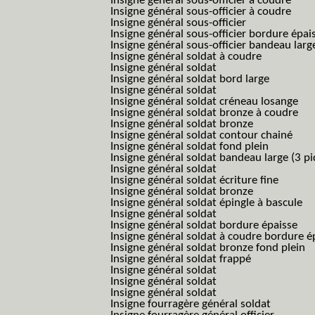
Insigne général sous-officier à coudre
Insigne général sous-officier à coudre
Insigne général sous-officier
Insigne général sous-officier bordure épai
Insigne général sous-officier bandeau larg
Insigne général soldat à coudre
Insigne général soldat
Insigne général soldat bord large
Insigne général soldat
Insigne général soldat créneau losange
Insigne général soldat bronze à coudre
Insigne général soldat bronze
Insigne général soldat contour chainé
Insigne général soldat fond plein
Insigne général soldat bandeau large (3 pi
Insigne général soldat
Insigne général soldat écriture fine
Insigne général soldat bronze
Insigne général soldat épingle à bascule
Insigne général soldat
Insigne général soldat bordure épaisse
Insigne général soldat à coudre bordure é
Insigne général soldat bronze fond plein
Insigne général soldat frappé
Insigne général soldat
Insigne général soldat
Insigne général soldat
Insigne fourragère général soldat