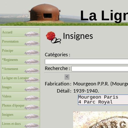
La Lig
Accueil
Insignes
Presentation
Principe
Catégories :
*Regiments
Recherche :
*Armement
<
La ligne en Lorraine
Fabrication
:
Mourgeon P.P.R. (Mourge
Images
Détail
:
1939-1940.
Videos
Mourgeon Paris
4 Parc Royal
Photos d'époque
Insignes
Livres et docs