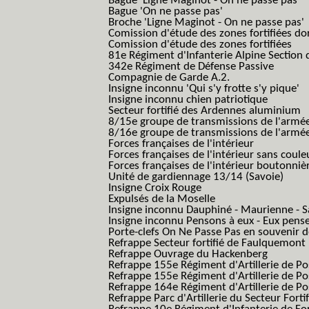
Bague 'Ligne Maginot - On ne passe pas'
Bague 'On ne passe pas'
Broche 'Ligne Maginot - On ne passe pas'
Comission d'étude des zones fortifiées do
Comission d'étude des zones fortifiées
81e Régiment d'Infanterie Alpine Section d
342e Régiment de Défense Passive
Compagnie de Garde A.2.
Insigne inconnu 'Qui s'y frotte s'y pique'
Insigne inconnu chien patriotique
Secteur fortifié des Ardennes aluminium
8/15e groupe de transmissions de l'armée
8/16e groupe de transmissions de l'armée
Forces françaises de l'intérieur
Forces françaises de l'intérieur sans coule
Forces françaises de l'intérieur boutonniè
Unité de gardiennage 13/14 (Savoie)
Insigne Croix Rouge
Expulsés de la Moselle
Insigne inconnu Dauphiné - Maurienne - S
Insigne inconnu Pensons à eux - Eux pens
Porte-clefs On Ne Passe Pas en souvenir 
Refrappe Secteur fortifié de Faulquemont
Refrappe Ouvrage du Hackenberg
Refrappe 155e Régiment d'Artillerie de P
Refrappe 155e Régiment d'Artillerie de Po
Refrappe 164e Régiment d'Artillerie de Po
Refrappe Parc d'Artillerie du Secteur Forti