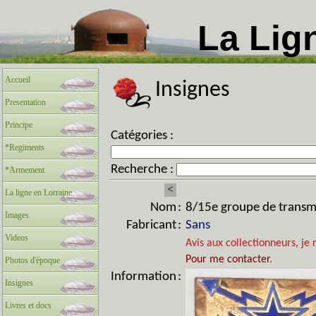
La Lig
Accueil
Insignes
Presentation
Principe
Catégories :
*Regiments
Recherche :
*Armement
<
La ligne en Lorraine
Nom
:
8/15e groupe de transmi
Images
Fabricant
:
Sans
Videos
Avis aux collectionneurs, je 
Pour me contacter
.
Photos d'époque
Information
:
Insignes
Livres et docs