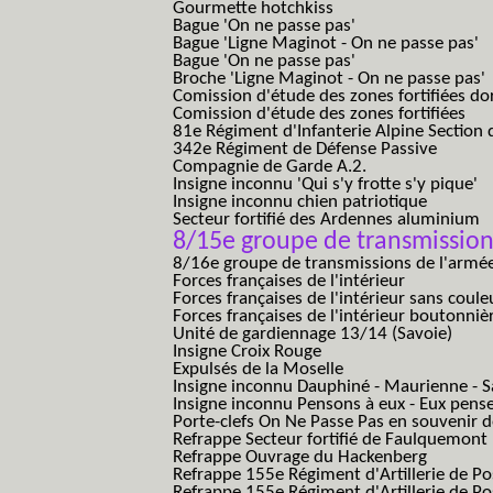
Gourmette hotchkiss
Bague 'On ne passe pas'
Bague 'Ligne Maginot - On ne passe pas'
Bague 'On ne passe pas'
Broche 'Ligne Maginot - On ne passe pas'
Comission d'étude des zones fortifiées do
Comission d'étude des zones fortifiées
81e Régiment d'Infanterie Alpine Section d
342e Régiment de Défense Passive
Compagnie de Garde A.2.
Insigne inconnu 'Qui s'y frotte s'y pique'
Insigne inconnu chien patriotique
Secteur fortifié des Ardennes aluminium
8/15e groupe de transmission
8/16e groupe de transmissions de l'armée
Forces françaises de l'intérieur
Forces françaises de l'intérieur sans coule
Forces françaises de l'intérieur boutonniè
Unité de gardiennage 13/14 (Savoie)
Insigne Croix Rouge
Expulsés de la Moselle
Insigne inconnu Dauphiné - Maurienne - S
Insigne inconnu Pensons à eux - Eux pens
Porte-clefs On Ne Passe Pas en souvenir 
Refrappe Secteur fortifié de Faulquemont
Refrappe Ouvrage du Hackenberg
Refrappe 155e Régiment d'Artillerie de P
Refrappe 155e Régiment d'Artillerie de Po