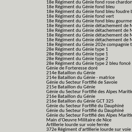
18e Régiment du Génie fond rose chardon
18e Régiment du Génie fond bleu
18e Régiment du Génie fond bleu foudre b
18e Régiment du Génie fond vert
18e Régiment du Génie fond bleu gourme
18e Régiment du Génie détachement de M
18e Régiment du Génie détachement de M
18e Régiment du Génie détachement de Me
18e Régiment du Génie détachement de Me
18e Régiment du Génie 202e compagnie t
28e Régiment du Génie type 1
28e Régiment du Génie type 1
28e Régiment du Génie type 2
28e Régiment du Génie type 2 bleu foncé
Génie de Forteresse doré
214e Bataillon du Génie
214e Bataillon du Génie - matrice
Génie du Secteur Fortifié de Savoie
215e Bataillon du Génie
Génie du Secteur Fortifié des Alpes Marit
216e Bataillon du Génie
216e Bataillon du Génie GCT 325
Génie du Secteur Fortifié du Dauphiné
Génie du Secteur Fortifié du Dauphiné
Génie du Secteur Fortifié des Alpes Marit
Main d'Oeuvre Militaire de Nice
Artillerie lourde sur voie ferrée
372e Régiment d'artillerie lourde sur voie