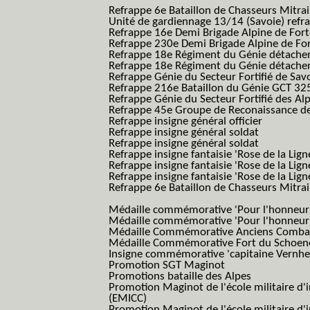
Refrappe 6e Bataillon de Chasseurs Mitrai
Unité de gardiennage 13/14 (Savoie) refr
Refrappe 16e Demi Brigade Alpine de For
Refrappe 230e Demi Brigade Alpine de Fo
Refrappe 18e Régiment du Génie détach
Refrappe 18e Régiment du Génie détache
Refrappe Génie du Secteur Fortifié de Sav
Refrappe 216e Bataillon du Génie GCT 32
Refrappe Génie du Secteur Fortifié des Al
Refrappe 45e Groupe de Reconaissance de 
Refrappe insigne général officier
Refrappe insigne général soldat
Refrappe insigne général soldat
Refrappe insigne fantaisie 'Rose de la Lig
Refrappe insigne fantaisie 'Rose de la Li
Refrappe insigne fantaisie 'Rose de la Li
Refrappe 6e Bataillon de Chasseurs Mitrail
(Reme R BCM B.C.M.)
Médaille commémorative 'Pour l'honneur e
Médaille commémorative 'Pour l'honneur e
Médaille Commémorative Anciens Combatt
Médaille Commémorative Fort du Schoe
Insigne commémorative 'capitaine Vernhe
Promotion SGT Maginot
Promotions bataille des Alpes
Promotion Maginot de l'école militaire d'
(EMICC)
Promotion Maginot de l'école militaire d'