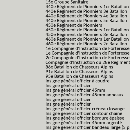
15e Groupe Sanitaire
440e Régiment de Pionniers 1er Bataillon
440e Régiment de Pionniers 3e Bataillon
440e Régiment de Pionniers 4e Bataillon
440e Régiment de Pionniers 5e Bataillon
450e Régiment de Pionniers
450e Régiment de Pionniers 1er Bataillon
450e Régiment de Pionniers 3e Bataillon
460e Régiment de Pionniers 1er Bataillon
460e Régiment de Pionniers 2e Bataillon
1e Compagnie d'Instruction de Forteress
1e Compagnie d'Instruction de Forteresse
2e Compagnie d'Instruction de Forteress
Compagnie d'Instruction du 28e Régiment
86e Bataillon de Chasseurs Alpins
91e Bataillon de Chasseurs Alpins
95e Bataillon de Chasseurs Alpins
Insigne général officier à coudre
Insigne général officier
Insigne général officier 45mm
Insigne général officier 45mm anneaux
Insigne général officier
Insigne général officier
Insigne général officier créneau losange
Insigne général officier contour chainé
Insigne général officier bordure épaisse
Insigne général officier 45mm argenté
Insigne général officier bandeau large (3 p