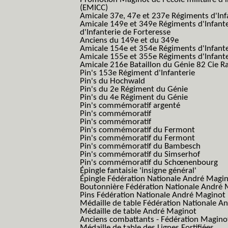
(EMICC)
Amicale 37e, 47e et 237e Régiments d'Inf
Amicale 149e et 349e Régiments d'Infant
d'Infanterie de Forteresse
Anciens du 149e et du 349e
Amicale 154e et 354e Régiments d'Infante
Amicale 155e et 355e Régiments d'Infante
Amicale 216e Bataillon du Génie 82 Cie R
Pin's 153e Régiment d'Infanterie
Pin's du Hochwald
Pin's du 2e Régiment du Génie
Pin's du 4e Régiment du Génie
Pin's commémoratif argenté
Pin's commémoratif
Pin's commémoratif
Pin's commémoratif du Fermont
Pin's commémoratif du Fermont
Pin's commémoratif du Bambesch
Pin's commémoratif du Simserhof
Pin's commémoratif du Schœnenbourg
Épingle fantaisie 'insigne général'
Épingle Fédération Nationale André Magi
Boutonnière Fédération Nationale André 
Pins Fédération Nationale André Maginot
Médaille de table Fédération Nationale A
Médaille de table André Maginot
Anciens combattants - Fédération Magino
Médaille de table des Lignes Fortifiées