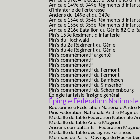
Amicale 37e, 47e et 237e Régiments d'Inf
Amicale 149e et 349e Régiments d'Infant
d'Infanterie de Forteresse
Anciens du 149e et du 349e
Amicale 154e et 354e Régiments d'Infante
Amicale 155e et 355e Régiments d'Infante
Amicale 216e Bataillon du Génie 82 Cie R
Pin's 153e Régiment d'Infanterie
Pin's du Hochwald
Pin's du 2e Régiment du Génie
Pin's du 4e Régiment du Génie
Pin's commémoratif argenté
Pin's commémoratif
Pin's commémoratif
Pin's commémoratif du Fermont
Pin's commémoratif du Fermont
Pin's commémoratif du Bambesch
Pin's commémoratif du Simserhof
Pin's commémoratif du Schœnenbourg
Épingle fantaisie 'insigne général'
Épingle Fédération National
Boutonnière Fédération Nationale André 
Pins Fédération Nationale André Maginot
Médaille de table Fédération Nationale A
Médaille de table André Maginot
Anciens combattants - Fédération Magino
Médaille de table des Lignes Fortifiées
Monnaie de Paris - Ouvrage du Hackenbe