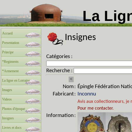
La Lig
Accueil
Insignes
Presentation
Principe
Catégories :
*Regiments
Recherche :
*Armement
<
La ligne en Lorraine
Nom
:
Épingle Fédération Nat
Images
Fabricant
:
Inconnu
Videos
Avis aux collectionneurs, je
Pour me contacter
.
Photos d'époque
Information
:
Insignes
Livres et docs