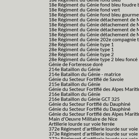
18e Régiment du Génie fond bleu
18e Régiment du Génie fond bleu foudre b
18e Régiment du Génie fond vert
18e Régiment du Génie fond bleu gourme
18e Régiment du Génie détachement de M
18e Régiment du Génie détachement de M
18e Régiment du Génie détachement de Me
18e Régiment du Génie détachement de Me
18e Régiment du Génie 202e compagnie t
28e Régiment du Génie type 1
28e Régiment du Génie type 1
28e Régiment du Génie type 2
28e Régiment du Génie type 2 bleu foncé
Génie de Forteresse doré
214e Bataillon du Génie
214e Bataillon du Génie - matrice
Génie du Secteur Fortifié de Savoie
215e Bataillon du Génie
Génie du Secteur Fortifié des Alpes Marit
216e Bataillon du Génie
216e Bataillon du Génie GCT 325
Génie du Secteur Fortifié du Dauphiné
Génie du Secteur Fortifié du Dauphiné
Génie du Secteur Fortifié des Alpes Marit
Main d'Oeuvre Militaire de Nice
Artillerie lourde sur voie ferrée
372e Régiment d'artillerie lourde sur voie
373e Régiment d'artillerie lourde sur voie