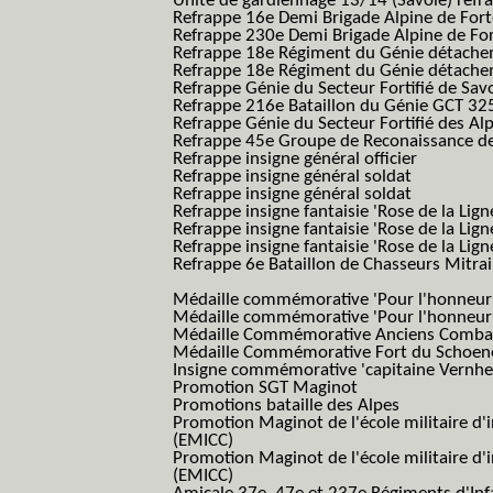
Unité de gardiennage 13/14 (Savoie) refr
Refrappe 16e Demi Brigade Alpine de For
Refrappe 230e Demi Brigade Alpine de Fo
Refrappe 18e Régiment du Génie détach
Refrappe 18e Régiment du Génie détache
Refrappe Génie du Secteur Fortifié de Sav
Refrappe 216e Bataillon du Génie GCT 32
Refrappe Génie du Secteur Fortifié des Al
Refrappe 45e Groupe de Reconaissance de 
Refrappe insigne général officier
Refrappe insigne général soldat
Refrappe insigne général soldat
Refrappe insigne fantaisie 'Rose de la Lig
Refrappe insigne fantaisie 'Rose de la Li
Refrappe insigne fantaisie 'Rose de la Li
Refrappe 6e Bataillon de Chasseurs Mitrail
(Reme R BCM B.C.M.)
Médaille commémorative 'Pour l'honneur e
Médaille commémorative 'Pour l'honneur e
Médaille Commémorative Anciens Combatt
Médaille Commémorative Fort du Schoe
Insigne commémorative 'capitaine Vernhe
Promotion SGT Maginot
Promotions bataille des Alpes
Promotion Maginot de l'école militaire d'
(EMICC)
Promotion Maginot de l'école militaire d'
(EMICC)