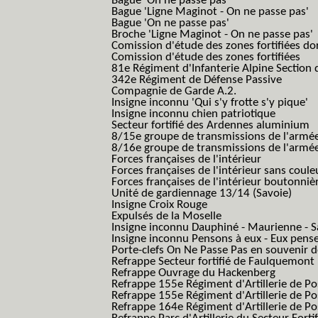
Bague 'On ne passe pas'
Bague 'Ligne Maginot - On ne passe pas'
Bague 'On ne passe pas'
Broche 'Ligne Maginot - On ne passe pas'
Comission d'étude des zones fortifiées do
Comission d'étude des zones fortifiées
81e Régiment d'Infanterie Alpine Section d
342e Régiment de Défense Passive
Compagnie de Garde A.2.
Insigne inconnu 'Qui s'y frotte s'y pique'
Insigne inconnu chien patriotique
Secteur fortifié des Ardennes aluminium
8/15e groupe de transmissions de l'armée
8/16e groupe de transmissions de l'armée
Forces françaises de l'intérieur
Forces françaises de l'intérieur sans coule
Forces françaises de l'intérieur boutonniè
Unité de gardiennage 13/14 (Savoie)
Insigne Croix Rouge
Expulsés de la Moselle
Insigne inconnu Dauphiné - Maurienne - S
Insigne inconnu Pensons à eux - Eux pens
Porte-clefs On Ne Passe Pas en souvenir 
Refrappe Secteur fortifié de Faulquemont
Refrappe Ouvrage du Hackenberg
Refrappe 155e Régiment d'Artillerie de P
Refrappe 155e Régiment d'Artillerie de Po
Refrappe 164e Régiment d'Artillerie de Po