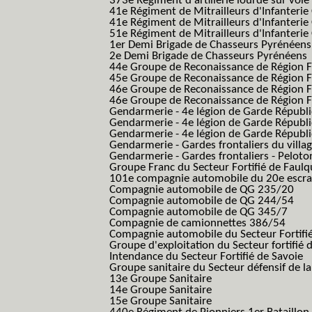
373e Régiment d'artillerie lourde sur voie f
41e Régiment de Mitrailleurs d'Infanterie
41e Régiment de Mitrailleurs d'Infanterie
51e Régiment de Mitrailleurs d'Infanterie
1er Demi Brigade de Chasseurs Pyrénéens
2e Demi Brigade de Chasseurs Pyrénéens
44e Groupe de Reconaissance de Région Fo
45e Groupe de Reconaissance de Région Fo
46e Groupe de Reconaissance de Région Fo
46e Groupe de Reconaissance de Région F
Gendarmerie - 4e légion de Garde Républ
Gendarmerie - 4e légion de Garde Républic
Gendarmerie - 4e légion de Garde Républic
Gendarmerie - Gardes frontaliers du villa
Gendarmerie - Gardes frontaliers - Pelot
Groupe Franc du Secteur Fortifié de Fau
101e compagnie automobile du 20e escra
Compagnie automobile de QG 235/20
Compagnie automobile de QG 244/54
Compagnie automobile de QG 345/7
Compagnie de camionnettes 386/54
Compagnie automobile du Secteur Fortifi
Groupe d'exploitation du Secteur fortifié 
Intendance du Secteur Fortifié de Savoie
Groupe sanitaire du Secteur défensif de la
13e Groupe Sanitaire
14e Groupe Sanitaire
15e Groupe Sanitaire