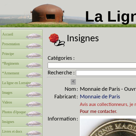
La Lig
Accueil
Insignes
Presentation
Principe
Catégories :
*Regiments
Recherche :
*Armement
<
La ligne en Lorraine
Nom
:
Monnaie de Paris - Ouv
Images
Fabricant
:
Monnaie de Paris
Videos
Avis aux collectionneurs, je 
Pour me contacter
.
Photos d'époque
Information
:
Insignes
Livres et docs