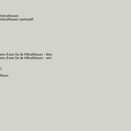
mitrailleuses
mitrailleuses nominatif
ens d'une Cie de Mitrailleuses - bleu
ns d'une Cie de Mitrailleuses - vert
t)
lleurs