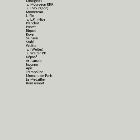
Mourgeon
∟ Mourgeon P.P.R.
∟ (Mourgeon)
Moutereau
L. Pin
∟ L.Pin Nice
Planchot
Prevot
Riquet
Royer
Sainson
Stahl
Welter
∟ (Welter)
∟ Welter P.P.
Déposé
Artisanale
Inconnu
Apic
Trampoline
Monnaie de Paris
Le Medaillier
Boussemart