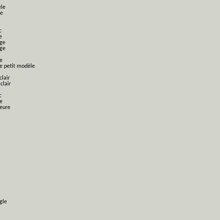
èle
le
c
e
nge
nge
e
ge petit modèle
clair
clair
c
e
ieure
gle