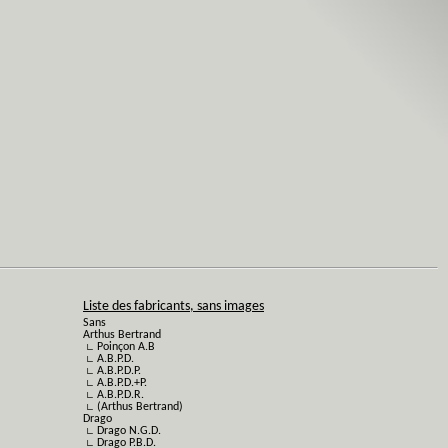
Liste des fabricants, sans images
Sans
Arthus Bertrand
∟ Poinçon A.B
∟ A.B.P.D.
∟ A.B.P.D.P.
∟ A.B.P.D.+P.
∟ A.B.P.D.R.
∟ (Arthus Bertrand)
Drago
∟ Drago N.G.D.
∟ Drago P.B.D.