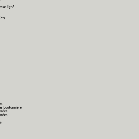
esse ligné
jet)
es
es boutonnière
orées
orées
ge