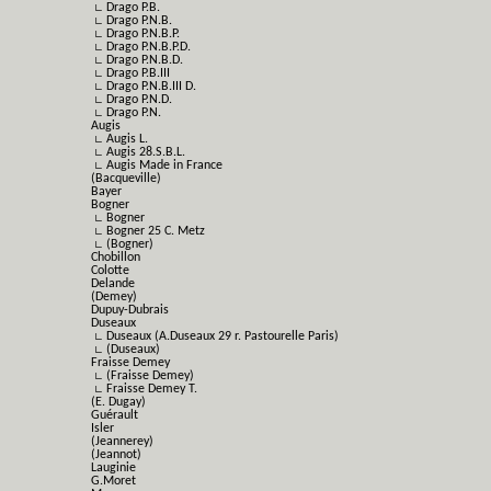
∟ Drago P.B.
∟ Drago P.N.B.
∟ Drago P.N.B.P.
∟ Drago P.N.B.P.D.
∟ Drago P.N.B.D.
∟ Drago P.B.III
∟ Drago P.N.B.III D.
∟ Drago P.N.D.
∟ Drago P.N.
Augis
∟ Augis L.
∟ Augis 28.S.B.L.
∟ Augis Made in France
(Bacqueville)
Bayer
Bogner
∟ Bogner
∟ Bogner 25 C. Metz
∟ (Bogner)
Chobillon
Colotte
Delande
(Demey)
Dupuy-Dubrais
Duseaux
∟ Duseaux (A.Duseaux 29 r. Pastourelle Paris)
∟ (Duseaux)
Fraisse Demey
∟ (Fraisse Demey)
∟ Fraisse Demey T.
(E. Dugay)
Guérault
Isler
(Jeannerey)
(Jeannot)
Lauginie
G.Moret