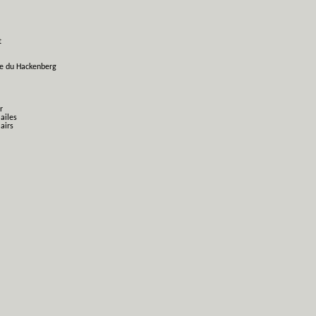
t
ge du Hackenberg
r
 ailes
airs