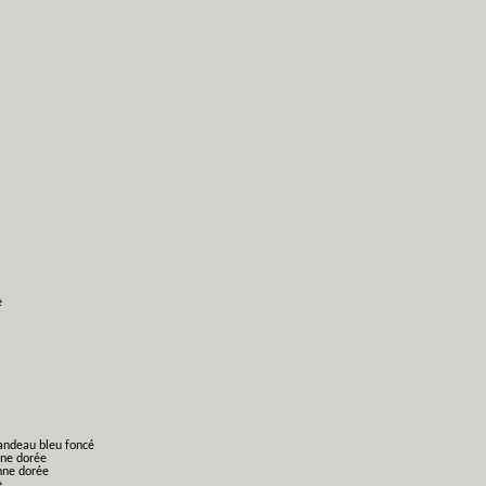
e
bandeau bleu foncé
nne dorée
nne dorée
e