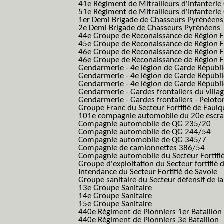
41e Régiment de Mitrailleurs d'Infanterie
51e Régiment de Mitrailleurs d'Infanterie
1er Demi Brigade de Chasseurs Pyrénéens
2e Demi Brigade de Chasseurs Pyrénéens
44e Groupe de Reconaissance de Région Fo
45e Groupe de Reconaissance de Région Fo
46e Groupe de Reconaissance de Région Fo
46e Groupe de Reconaissance de Région F
Gendarmerie - 4e légion de Garde Républ
Gendarmerie - 4e légion de Garde Républic
Gendarmerie - 4e légion de Garde Républic
Gendarmerie - Gardes frontaliers du villa
Gendarmerie - Gardes frontaliers - Pelot
Groupe Franc du Secteur Fortifié de Fau
101e compagnie automobile du 20e escra
Compagnie automobile de QG 235/20
Compagnie automobile de QG 244/54
Compagnie automobile de QG 345/7
Compagnie de camionnettes 386/54
Compagnie automobile du Secteur Fortifi
Groupe d'exploitation du Secteur fortifié 
Intendance du Secteur Fortifié de Savoie
Groupe sanitaire du Secteur défensif de la
13e Groupe Sanitaire
14e Groupe Sanitaire
15e Groupe Sanitaire
440e Régiment de Pionniers 1er Bataillon
440e Régiment de Pionniers 3e Bataillon