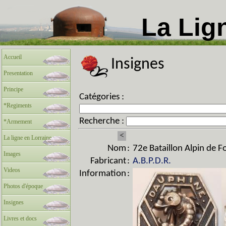
La Lig
Accueil
Insignes
Presentation
Principe
Catégories :
*Regiments
Recherche :
*Armement
<
La ligne en Lorraine
Nom
:
72e Bataillon Alpin de F
Images
Fabricant
:
A.B.P.D.R.
Videos
Information
:
Photos d'époque
Insignes
Livres et docs