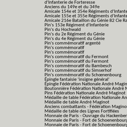
d'Infanterie de Forteresse
Anciens du 149e et du 349e
Amicale 154e et 354e Régiments d'Infante
Amicale 155e et 355e Régiments d'Infante
Amicale 216e Bataillon du Génie 82 Cie R
Pin's 153e Régiment d'Infanterie
Pin's du Hochwald
Pin's du 2e Régiment du Génie
Pin's du 4e Régiment du Génie
Pin's commémoratif argenté
Pin's commémoratif
Pin's commémoratif
Pin's commémoratif du Fermont
Pin's commémoratif du Fermont
Pin's commémoratif du Bambesch
Pin's commémoratif du Simserhof
Pin's commémoratif du Schœnenbourg
Épingle fantaisie 'insigne général'
Épingle Fédération Nationale André Magi
Boutonnière Fédération Nationale André 
Pins Fédération Nationale André Maginot
Médaille de table Fédération Nationale A
Médaille de table André Maginot
Anciens combattants - Fédération Magino
Médaille de table des Lignes Fortifiées
Monnaie de Paris - Ouvrage du Hackenbe
Monnaie de Paris - Fort de Schoenenbour
Monnaie de Paris - Fort de Schoenenbour