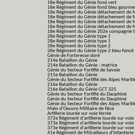
18e Régiment du Génie fond vert
18e Régiment du Génie fond bleu gourme
18e Régiment du Génie détachement de M
18e Régiment du Génie détachement de M
18e Régiment du Génie détachement de Me
18e Régiment du Génie détachement de Me
18e Régiment du Génie 202e compagnie t
28e Régiment du Génie type 1
28e Régiment du Génie type 1
28e Régiment du Génie type 2
28e Régiment du Génie type 2 bleu foncé
Génie de Forteresse doré
214e Bataillon du Génie
214e Bataillon du Génie - matrice
Génie du Secteur Fortifié de Savoie
215e Bataillon du Génie
Génie du Secteur Fortifié des Alpes Marit
216e Bataillon du Génie
216e Bataillon du Génie GCT 325
Génie du Secteur Fortifié du Dauphiné
Génie du Secteur Fortifié du Dauphiné
Génie du Secteur Fortifié des Alpes Marit
Main d'Oeuvre Militaire de Nice
Artillerie lourde sur voie ferrée
372e Régiment d'artillerie lourde sur voie
373e Régiment d'artillerie lourde sur voie
373e Régiment d'artillerie lourde sur voie f
41e Régiment de Mitrailleurs d'Infanterie