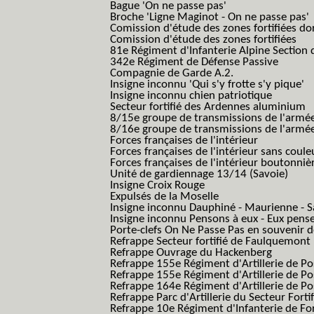
Bague 'On ne passe pas'
Broche 'Ligne Maginot - On ne passe pas'
Comission d'étude des zones fortifiées do
Comission d'étude des zones fortifiées
81e Régiment d'Infanterie Alpine Section d
342e Régiment de Défense Passive
Compagnie de Garde A.2.
Insigne inconnu 'Qui s'y frotte s'y pique'
Insigne inconnu chien patriotique
Secteur fortifié des Ardennes aluminium
8/15e groupe de transmissions de l'armée
8/16e groupe de transmissions de l'armée
Forces françaises de l'intérieur
Forces françaises de l'intérieur sans coule
Forces françaises de l'intérieur boutonniè
Unité de gardiennage 13/14 (Savoie)
Insigne Croix Rouge
Expulsés de la Moselle
Insigne inconnu Dauphiné - Maurienne - S
Insigne inconnu Pensons à eux - Eux pens
Porte-clefs On Ne Passe Pas en souvenir 
Refrappe Secteur fortifié de Faulquemont
Refrappe Ouvrage du Hackenberg
Refrappe 155e Régiment d'Artillerie de P
Refrappe 155e Régiment d'Artillerie de Po
Refrappe 164e Régiment d'Artillerie de Po
Refrappe Parc d'Artillerie du Secteur Forti
Refrappe 10e Régiment d'Infanterie de Fo