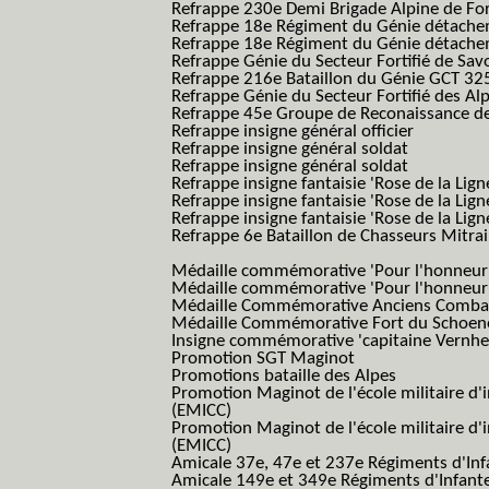
Refrappe 230e Demi Brigade Alpine de Fo
Refrappe 18e Régiment du Génie détach
Refrappe 18e Régiment du Génie détache
Refrappe Génie du Secteur Fortifié de Sav
Refrappe 216e Bataillon du Génie GCT 32
Refrappe Génie du Secteur Fortifié des Al
Refrappe 45e Groupe de Reconaissance de 
Refrappe insigne général officier
Refrappe insigne général soldat
Refrappe insigne général soldat
Refrappe insigne fantaisie 'Rose de la Lig
Refrappe insigne fantaisie 'Rose de la Li
Refrappe insigne fantaisie 'Rose de la Li
Refrappe 6e Bataillon de Chasseurs Mitrail
(Reme R BCM B.C.M.)
Médaille commémorative 'Pour l'honneur e
Médaille commémorative 'Pour l'honneur e
Médaille Commémorative Anciens Combatt
Médaille Commémorative Fort du Schoe
Insigne commémorative 'capitaine Vernhe
Promotion SGT Maginot
Promotions bataille des Alpes
Promotion Maginot de l'école militaire d'
(EMICC)
Promotion Maginot de l'école militaire d'
(EMICC)
Amicale 37e, 47e et 237e Régiments d'Inf
Amicale 149e et 349e Régiments d'Infant