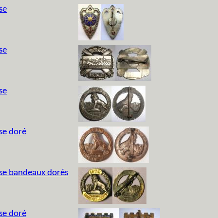
se
se
se
se doré
sse bandeaux dorés
se doré