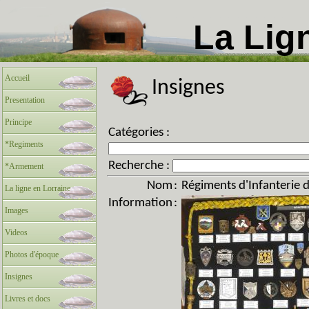
La Lig
Accueil
Insignes
Presentation
Principe
Catégories :
*Regiments
Recherche :
*Armement
Nom
:
Régiments d'Infanterie 
La ligne en Lorraine
Information
:
Images
Videos
Photos d'époque
Insignes
Livres et docs