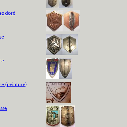
se doré
se
se
se (peinture)
esse