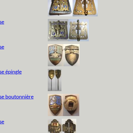
se
se
se épingle
sse boutonnière
se