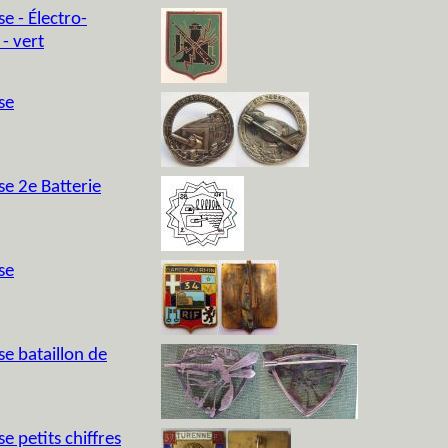
e - Électro-
- vert
se
se 2e Batterie
se
e bataillon de
e petits chiffres