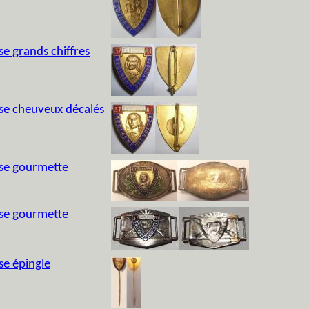
e grands chiffres
sse cheuveux décalés
sse gourmette
sse gourmette
se épingle